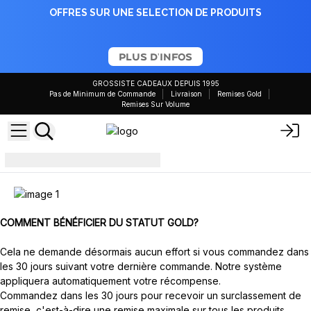
OFFRES SUR UNE SELECTION DE PRODUITS
PLUS D'INFOS
GROSSISTE CADEAUX DEPUIS 1995
Pas de Minimum de Commande
Livraison
Remises Gold
Remises Sur Volume
Statut Gold
COMMENT BÉNÉFICIER DU STATUT GOLD?
Cela ne demande désormais aucun effort si vous commandez dans
les 30 jours suivant votre dernière commande. Notre système
appliquera automatiquement votre récompense.
Commandez dans les 30 jours pour recevoir un surclassement de
remise, c'est-à-dire une remise maximale sur tous les produits