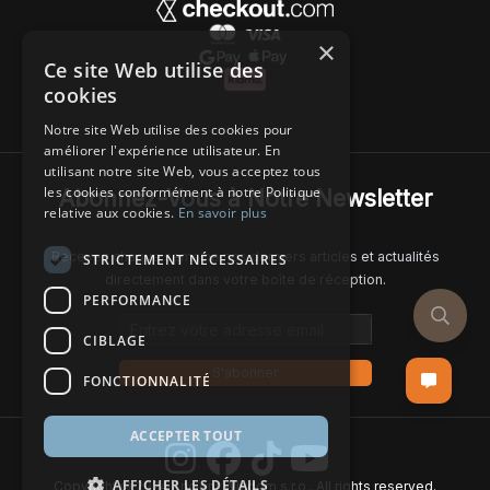
×
Ce site Web utilise des
cookies
Notre site Web utilise des cookies pour
améliorer l'expérience utilisateur. En
utilisant notre site Web, vous acceptez tous
les cookies conformément à notre Politique
Abonnez-Vous à Notre Newsletter
relative aux cookies.
En savoir plus
Recevez chaque semaine nos derniers articles et actualités
STRICTEMENT NÉCESSAIRES
directement dans votre boîte de réception.
PERFORMANCE
Email address
CIBLAGE
S'abonner
FONCTIONNALITÉ
ACCEPTER TOUT
AFFICHER LES DÉTAILS
Copyright © 2024 Ancient Wisdom s.r.o., All rights reserved.