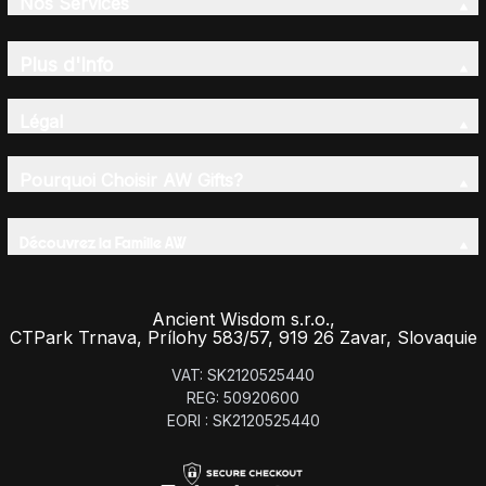
Nos Services
Plus d'Info
Légal
Pourquoi Choisir AW Gifts?
Découvrez la Famille AW
Ancient Wisdom s.r.o.,
CTPark Trnava, Prílohy 583/57, 919 26 Zavar, Slovaquie
VAT: SK2120525440
REG: 50920600
EORI : SK2120525440