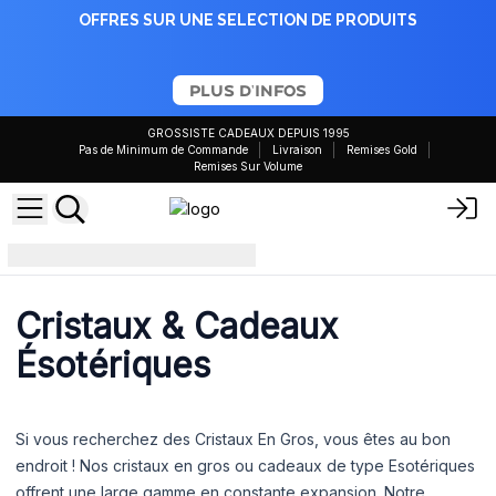
OFFRES SUR UNE SELECTION DE PRODUITS
PLUS D'INFOS
GROSSISTE CADEAUX DEPUIS 1995
Pas de Minimum de Commande
Livraison
Remises Gold
Remises Sur Volume
Cristaux et dons ésotériques
Cristaux & Cadeaux
Ésotériques
Si vous recherchez des Cristaux En Gros, vous êtes au bon
endroit ! Nos cristaux en gros ou cadeaux de type Esotériques
offrent une large gamme en constante expansion. Notre