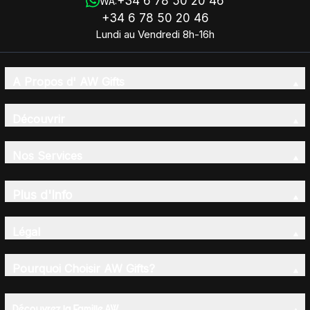
+34 6 78 50 20 46
WA:
+34 6 78 50 20 46
Lundi au Vendredi 8h-16h
A Propos d' AW Gifts
Découvrir
Nos Services
Plus d'Info
Légal
Pourquoi Choisir AW Gifts?
Découvrez la Famille AW