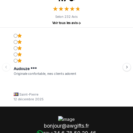
★
★
★
★
★
★
★
★
★
★
Selon 232 Avis
Voir tous les avis
Audouze ***
Originale confortable, mes clients adorent
Saint-Pierre
12 décembre 2025
bonjour@awgifts.fr