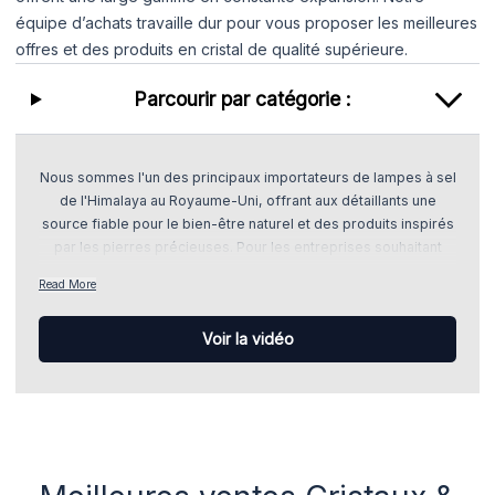
équipe d’achats travaille dur pour vous proposer les meilleures
offres et des produits en cristal de qualité supérieure.
Parcourir par catégorie :
Nous sommes l'un des principaux importateurs de lampes à sel
de l'Himalaya au Royaume-Uni, offrant aux détaillants une
source fiable pour le bien-être naturel et des produits inspirés
par les pierres précieuses. Pour les entreprises souhaitant
ajouter quelque chose d'unique à leurs rayons, cette collection
Read More
associe des best-sellers éprouvés à de nouvelles tendances.
Les Power Bracelets restent une ligne performante depuis des
Voir la vidéo
années, tandis que les Tumble Stones et Chip Stones
classiques continuent de générer des ventes fiables. À côté de
ces favoris, des produits à forte croissance tels que des
Arbres de gemmes fabriqués à la main en Inde et des pièces
de Sélénite frappantes, sourcées au Maroc, gagnent en
popularité auprès des clients recherchant des articles
spirituels, décoratifs et axés sur les cadeaux. Cette gamme