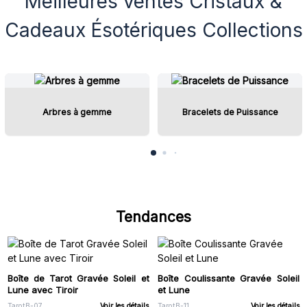
Meilleures ventes Cristaux &
soigneusement sélectionnée aide les détaillants à créer des
présentoirs accrocheurs qui mêlent beauté naturelle, attrait du
Cadeaux Ésotériques Collections
cadeau et tendances d'achat axées sur le bien-être.
Arbres à gemme
Bracelets de Puissance
Tendances
Boîte de Tarot Gravée Soleil et
Boîte Coulissante Gravée Soleil
Lune avec Tiroir
et Lune
TarotB-07
Voir les détails
TarotB-11
Voir les détails