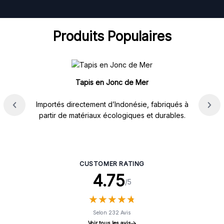
Produits Populaires
Tapis en Jonc de Mer
Importés directement d’Indonésie, fabriqués à
partir de matériaux écologiques et durables.
CUSTOMER RATING
4.75
/5
★
★
★
★
★
★
★
★
★
★
Selon 232 Avis
Voir tous les avis