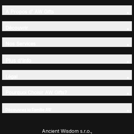
A Propos d' AW Gifts
Découvrir
Nos Services
Plus d'Info
Légal
Pourquoi Choisir AW Gifts?
Découvrez la Famille AW
Ancient Wisdom s.r.o.,