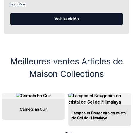
rustiques comprennent des carillons éoliens en bambou, des
Read More
nichoirs, des paniers en herbe de mer, des lampes en rotin et
d’autres produits qui apportent chaleur et caractère à chaque
Voir la vidéo
espace.
Notre objectif est de vous fournir des produits pour la maison
parmi les plus vendus et les plus rentables, à des prix
compétitifs et avec une disponibilité fiable. Enrichissez votre
offre avec des articles tendance qui s’intègrent facilement
dans différents styles et séduisent un large éventail de clients.
Meilleures ventes Articles de
Maison Collections
Carnets En Cuir
Lampes et Bougeoirs en cristal
de Sel de l’Himalaya