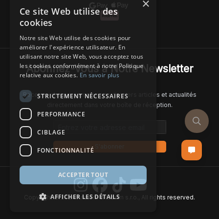
×
Ce site Web utilise des
cookies
Notre site Web utilise des cookies pour
améliorer l'expérience utilisateur. En
utilisant notre site Web, vous acceptez tous
les cookies conformément à notre Politique
Abonnez-Vous à Notre Newsletter
relative aux cookies.
En savoir plus
Recevez chaque semaine nos derniers articles et actualités
STRICTEMENT NÉCESSAIRES
directement dans votre boîte de réception.
PERFORMANCE
Email address
CIBLAGE
S'abonner
FONCTIONNALITÉ
ACCEPTER TOUT
AFFICHER LES DÉTAILS
Copyright © 2024 Ancient Wisdom s.r.o., All rights reserved.