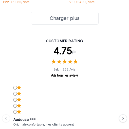
PVP : €10.80/piece
PVP : €34.80/piece
Charger plus
CUSTOMER RATING
4.75
/5
★
★
★
★
★
★
★
★
★
★
Selon 232 Avis
Voir tous les avis
Audouze ***
Originale confortable, mes clients adorent