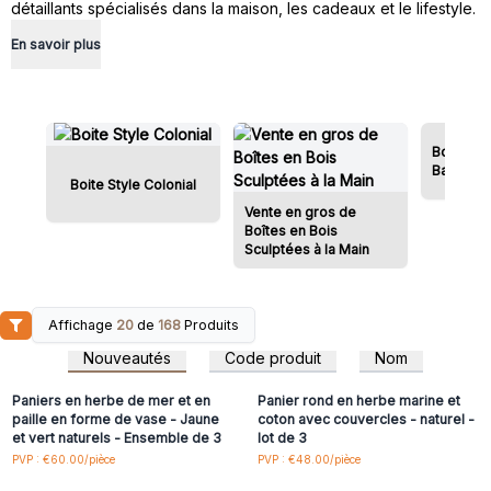
détaillants spécialisés dans la maison, les cadeaux et le lifestyle.
En savoir plus
Boîtes m
Bali
Boite Style Colonial
Vente en gros de
Boîtes en Bois
Sculptées à la Main
Affichage
20
de
168
Produits
Connectez-vous ou
Connectez-vous ou
inscrivez-vous pour
inscrivez-vous pour
Nouveautés
Code produit
Nom
accéder aux prix de gros
accéder aux prix de gros
Paniers en herbe de mer et en
Panier rond en herbe marine et
paille en forme de vase - Jaune
coton avec couvercles - naturel -
et vert naturels - Ensemble de 3
lot de 3
Connectez-vous ou
Connectez-vous ou
PVP : €60.00/pièce
PVP : €48.00/pièce
inscrivez-vous pour
inscrivez-vous pour
accéder aux prix de gros
accéder aux prix de gros