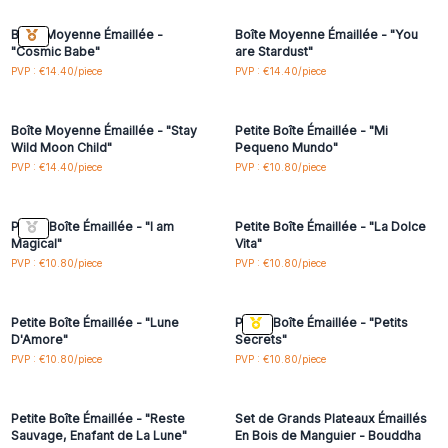
Boîte Moyenne Émaillée -
Boîte Moyenne Émaillée - "You
"Cosmic Babe"
are Stardust"
Connectez-vous ou
Connectez-vous ou
PVP : €14.40/piece
PVP : €14.40/piece
inscrivez-vous pour
inscrivez-vous pour
accéder aux prix de gros
accéder aux prix de gros
Boîte Moyenne Émaillée - "Stay
Petite Boîte Émaillée - "Mi
Wild Moon Child"
Pequeno Mundo"
Connectez-vous ou
Connectez-vous ou
PVP : €14.40/piece
PVP : €10.80/piece
inscrivez-vous pour
inscrivez-vous pour
accéder aux prix de gros
accéder aux prix de gros
Petite Boîte Émaillée - "I am
Petite Boîte Émaillée - "La Dolce
Magical"
Vita"
Connectez-vous ou
Connectez-vous ou
PVP : €10.80/piece
PVP : €10.80/piece
inscrivez-vous pour
inscrivez-vous pour
accéder aux prix de gros
accéder aux prix de gros
Petite Boîte Émaillée - "Lune
Petite Boîte Émaillée - "Petits
D'Amore"
Secrets"
Connectez-vous ou
Connectez-vous ou
PVP : €10.80/piece
PVP : €10.80/piece
inscrivez-vous pour
inscrivez-vous pour
accéder aux prix de gros
accéder aux prix de gros
Petite Boîte Émaillée - "Reste
Set de Grands Plateaux Émaillés
Sauvage, Enafant de La Lune"
En Bois de Manguier - Bouddha