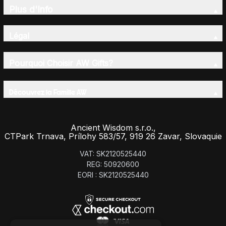
Plus d'Info
Légal
Pourquoi Choisir AW Gifts?
Découvrez la Famille AW
Ancient Wisdom s.r.o.,
CTPark Trnava, Prílohy 583/57, 919 26 Zavar, Slovaquie
VAT: SK2120525440
REG: 50920600
EORI : SK2120525440