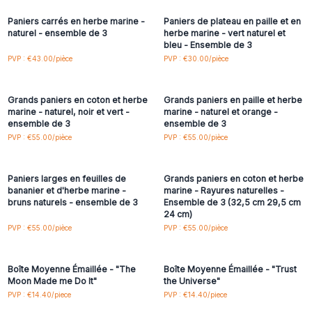
Paniers carrés en herbe marine -
Paniers de plateau en paille et en
naturel - ensemble de 3
herbe marine - vert naturel et
bleu - Ensemble de 3
Connectez-vous ou
Connectez-vous ou
PVP : €43.00/pièce
PVP : €30.00/pièce
inscrivez-vous pour
inscrivez-vous pour
accéder aux prix de gros
accéder aux prix de gros
Grands paniers en coton et herbe
Grands paniers en paille et herbe
marine - naturel, noir et vert -
marine - naturel et orange -
ensemble de 3
ensemble de 3
Connectez-vous ou
Connectez-vous ou
PVP : €55.00/pièce
PVP : €55.00/pièce
inscrivez-vous pour
inscrivez-vous pour
accéder aux prix de gros
accéder aux prix de gros
Paniers larges en feuilles de
Grands paniers en coton et herbe
bananier et d'herbe marine -
marine - Rayures naturelles -
bruns naturels - ensemble de 3
Ensemble de 3 (32,5 cm 29,5 cm
24 cm)
Connectez-vous ou
Connectez-vous ou
PVP : €55.00/pièce
PVP : €55.00/pièce
inscrivez-vous pour
inscrivez-vous pour
accéder aux prix de gros
accéder aux prix de gros
Boîte Moyenne Émaillée - "The
Boîte Moyenne Émaillée - "Trust
Moon Made me Do It"
the Universe"
Connectez-vous ou
Connectez-vous ou
PVP : €14.40/piece
PVP : €14.40/piece
inscrivez-vous pour
inscrivez-vous pour
accéder aux prix de gros
accéder aux prix de gros