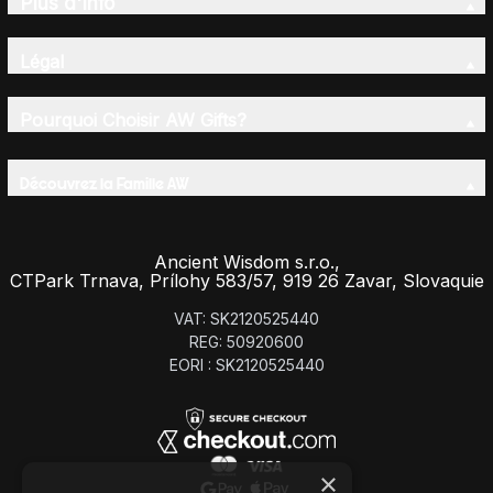
Plus d'Info
Légal
Pourquoi Choisir AW Gifts?
Découvrez la Famille AW
Ancient Wisdom s.r.o.,
CTPark Trnava, Prílohy 583/57, 919 26 Zavar, Slovaquie
VAT: SK2120525440
REG: 50920600
EORI : SK2120525440
×