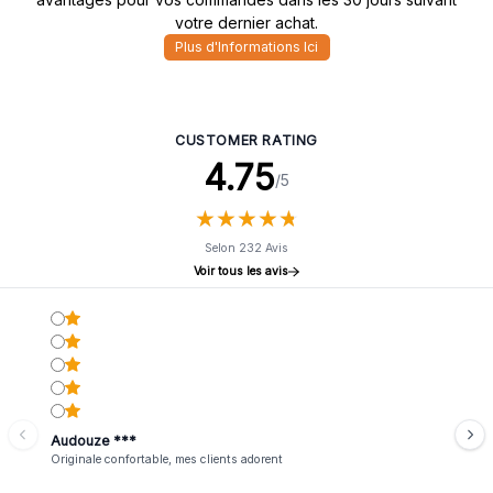
votre dernier achat.
Plus d'Informations Ici
CUSTOMER RATING
4.75
/5
★
★
★
★
★
★
★
★
★
★
Selon 232 Avis
Voir tous les avis
Audouze ***
Originale confortable, mes clients adorent