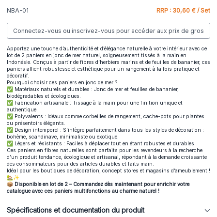
NBA-01
RRP : 30,60 € / Set
Connectez-vous ou inscrivez-vous pour accéder aux prix de gros
Apportez une touche d’authenticité et d’élégance naturelle à votre intérieur avec ce
lot de 2 paniers en jonc de mer naturel, soigneusement tissés à la main en
Indonésie. Conçus à partir de fibres d’herbiers marins et de feuilles de bananier, ces
paniers allient robustesse et esthétique pour un rangement à la fois pratique et
décoratif.
Pourquoi choisir ces paniers en jonc de mer ?
✅ Matériaux naturels et durables : Jonc de mer et feuilles de bananier,
biodégradables et écologiques.
✅ Fabrication artisanale : Tissage à la main pour une finition unique et
authentique.
✅ Polyvalents : Idéaux comme corbeilles de rangement, cache-pots pour plantes
ou présentoirs élégants.
✅ Design intemporel : S’intègre parfaitement dans tous les styles de décoration :
bohème, scandinave, minimaliste ou exotique.
✅ Légers et résistants : Faciles à déplacer tout en étant robustes et durables.
Ces paniers en fibres naturelles sont parfaits pour les revendeurs à la recherche
d’un produit tendance, écologique et artisanal, répondant à la demande croissante
des consommateurs pour des articles durables et faits main.
Idéal pour les boutiques de décoration, concept stores et magasins d’ameublement !
🏡✨
📦 Disponible en lot de 2 – Commandez dès maintenant pour enrichir votre
catalogue avec ces paniers multifonctions au charme naturel !
Spécifications et documentation du produit