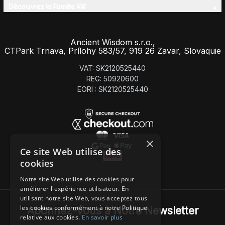
Découvrez la Famille AW
Ancient Wisdom s.r.o.,
CTPark Trnava, Prílohy 583/57, 919 26 Zavar, Slovaquie
VAT: SK2120525440
REG: 50920600
EORI : SK2120525440
×
Ce site Web utilise des
cookies
Notre site Web utilise des cookies pour
améliorer l'expérience utilisateur. En
utilisant notre site Web, vous acceptez tous
les cookies conformément à notre Politique
Abonnez-Vous à Notre Newsletter
relative aux cookies.
En savoir plus