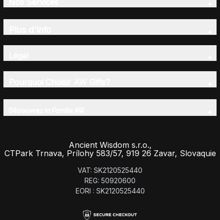
Nos Services
Plus d'Info
Légal
Pourquoi Choisir AW Gifts?
Découvrez la Famille AW
Ancient Wisdom s.r.o.,
CTPark Trnava, Prílohy 583/57, 919 26 Zavar, Slovaquie
VAT: SK2120525440
REG: 50920600
EORI : SK2120525440