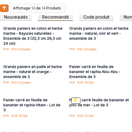
Ces magnifiques ensembles de paniers réunissent le
meilleur de deux mondes : naturel et artificiel ; terreux et
Affichage
14
de
14
Produits
Connectez-vous ou
Connectez-vous ou
chic et pratique.
inscrivez-vous pour
inscrivez-vous pour
Nouveautés
Recommandé
Code produit
No
accéder aux prix de gros
accéder aux prix de gros
Vous pouvez également aimer les ensembles de vases et
bacs en jonc de mer ou vous pouvez les associer avec des
Grands paniers en coton et herbe
Grands paniers en coton et herbe
tapis en jonc de mer. L'achat de l'un de ces paniers soutient
marine - Rayures naturelles -
marine - naturel, noir et vert -
Ensemble de 3 (32,5 cm 29,5 cm
ensemble de 3
ses créateurs et contribue à préserver une ancienne
24 cm)
tradition artisanale à Java. - Éthique - Vendu par lot de deux
Connectez-vous ou
Connectez-vous ou
PVP : €55.00/pièce
PVP : €55.00/pièce
ou trois -
Fabriqué à la main en Java
- Écologique
inscrivez-vous pour
inscrivez-vous pour
accéder aux prix de gros
accéder aux prix de gros
Commandez aujourd'hui et faites une belle présentation
naturelle.
Grands paniers en paille et herbe
Panier carré en feuille de
marine - naturel et orange -
bananier et raphia Abu-Abu -
ensemble de 3
Ensemble de 3
Connectez-vous ou
Connectez-vous ou
PVP : €55.00/pièce
PVP : €28.75/Set
inscrivez-vous pour
inscrivez-vous pour
accéder aux prix de gros
accéder aux prix de gros
Panier carré en feuille de
Panier carré feuille de bananier et
bananier et raphia Hitam - Lot de
jonc de mer - Lot de 3
3
Connectez-vous ou
Connectez-vous ou
PVP : €28.75/Set
PVP : €28.75/Set
inscrivez-vous pour
inscrivez-vous pour
accéder aux prix de gros
accéder aux prix de gros