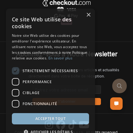
×
Ce site Web utilise des
cookies
Notre site Web utilise des cookies pour
améliorer l'expérience utilisateur. En
utilisant notre site Web, vous acceptez tous
les cookies conformément à notre Politique
Abonnez-Vous à Notre Newsletter
relative aux cookies.
En savoir plus
Recevez chaque semaine nos derniers articles et actualités
STRICTEMENT NÉCESSAIRES
directement dans votre boîte de réception.
PERFORMANCE
Email address
CIBLAGE
S'abonner
FONCTIONNALITÉ
ACCEPTER TOUT
AFFICHER LES DÉTAILS
Copyright © 2024 Ancient Wisdom s.r.o., All rights reserved.