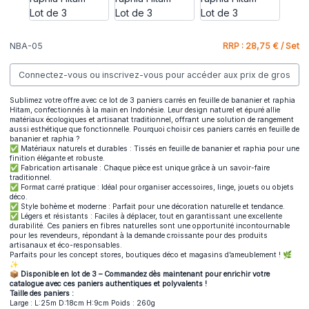
NBA-05
RRP : 28,75 € / Set
Connectez-vous ou inscrivez-vous pour accéder aux prix de gros
Sublimez votre offre avec ce lot de 3 paniers carrés en feuille de bananier et raphia
Hitam, confectionnés à la main en Indonésie. Leur design naturel et épuré allie
matériaux écologiques et artisanat traditionnel, offrant une solution de rangement
aussi esthétique que fonctionnelle. Pourquoi choisir ces paniers carrés en feuille de
bananier et raphia ?
✅ Matériaux naturels et durables : Tissés en feuille de bananier et raphia pour une
finition élégante et robuste.
✅ Fabrication artisanale : Chaque pièce est unique grâce à un savoir-faire
traditionnel.
✅ Format carré pratique : Idéal pour organiser accessoires, linge, jouets ou objets
déco.
✅ Style bohème et moderne : Parfait pour une décoration naturelle et tendance.
✅ Légers et résistants : Faciles à déplacer, tout en garantissant une excellente
durabilité. Ces paniers en fibres naturelles sont une opportunité incontournable
pour les revendeurs, répondant à la demande croissante pour des produits
artisanaux et éco-responsables.
Parfaits pour les concept stores, boutiques déco et magasins d’ameublement ! 🌿
✨
📦 Disponible en lot de 3 – Commandez dès maintenant pour enrichir votre
catalogue avec ces paniers authentiques et polyvalents !
Taille des paniers :
Large : L:25m D:18cm H:9cm Poids : 260g