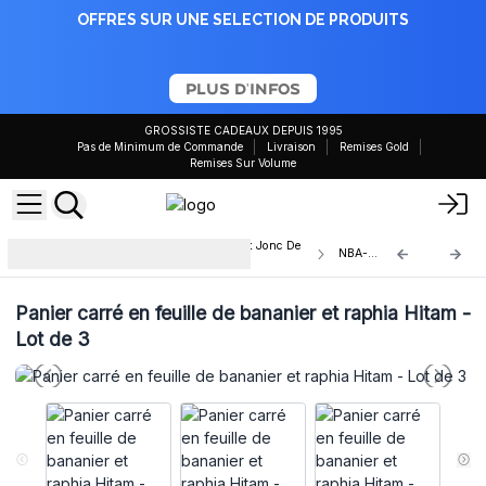
OFFRES SUR UNE SELECTION DE PRODUITS
PLUS D'INFOS
GROSSISTE CADEAUX DEPUIS 1995
Pas de Minimum de Commande
Livraison
Remises Gold
Remises Sur Volume
Panier Carré Feuille De Bananier Et Jonc De
NBA-05
Mer
Panier carré en feuille de bananier et raphia Hitam -
Lot de 3