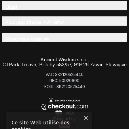
Légal
Pourquoi Choisir AW Gifts?
Découvrez la Famille AW
Ancient Wisdom s.r.o.,
CTPark Trnava, Prílohy 583/57, 919 26 Zavar, Slovaquie
VAT: SK2120525440
REG: 50920600
EORI : SK2120525440
×
Ce site Web utilise des