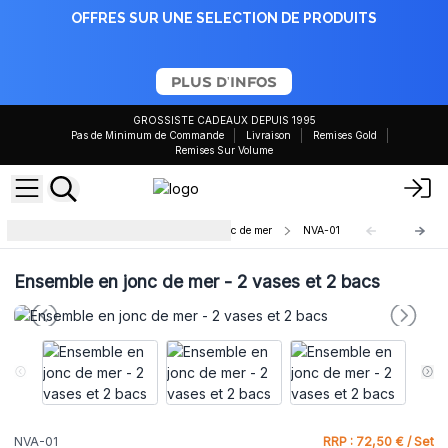
OFFRES SUR UNE SELECTION DE PRODUITS
PLUS D'INFOS
GROSSISTE CADEAUX DEPUIS 1995
Pas de Minimum de Commande
Livraison
Remises Gold
Remises Sur Volume
Ensemble vase et poubelles en jonc de mer
NVA-01
Ensemble en jonc de mer - 2 vases et 2 bacs
NVA-01
RRP : 72,50 € / Set