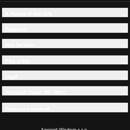
A Propos d' AW Gifts
Découvrir
Nos Services
Plus d'Info
Légal
Pourquoi Choisir AW Gifts?
Découvrez la Famille AW
Ancient Wisdom s.r.o.,