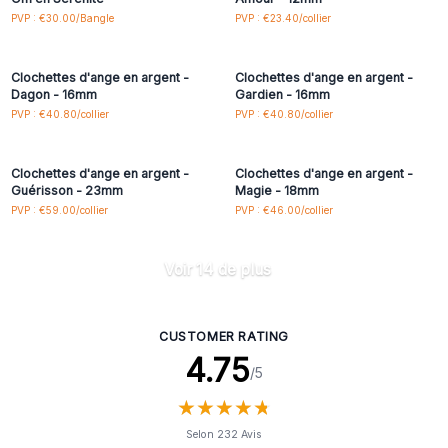
Connectez-vous ou
Connectez-vous ou
PVP : €30.00/Bangle
PVP : €23.40/collier
inscrivez-vous pour
inscrivez-vous pour
accéder aux prix de gros
accéder aux prix de gros
Clochettes d'ange en argent -
Clochettes d'ange en argent -
Dagon - 16mm
Gardien - 16mm
Connectez-vous ou
Connectez-vous ou
PVP : €40.80/collier
PVP : €40.80/collier
inscrivez-vous pour
inscrivez-vous pour
accéder aux prix de gros
accéder aux prix de gros
Clochettes d'ange en argent -
Clochettes d'ange en argent -
Guérisson - 23mm
Magie - 18mm
PVP : €59.00/collier
PVP : €46.00/collier
Voir 14 de plus
CUSTOMER RATING
4.75
/5
★
★
★
★
★
★
★
★
★
★
Selon 232 Avis