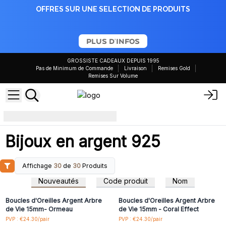
OFFRES SUR UNE SELECTION DE PRODUITS
PLUS D'INFOS
GROSSISTE CADEAUX DEPUIS 1995
Pas de Minimum de Commande
Livraison
Remises Gold
Remises Sur Volume
Bijoux en argent 925
Bijoux en argent 925
Affichage
30
de
30
Produits
Connectez-vous ou
Connectez-vous ou
inscrivez-vous pour
inscrivez-vous pour
Nouveautés
Code produit
Nom
accéder aux prix de gros
accéder aux prix de gros
Boucles d'Oreilles Argent Arbre
Boucles d'Oreilles Argent Arbre
de Vie 15mm- Ormeau
de Vie 15mm - Coral Effect
Connectez-vous ou
Connectez-vous ou
PVP : €24.30/pair
PVP : €24.30/pair
inscrivez-vous pour
inscrivez-vous pour