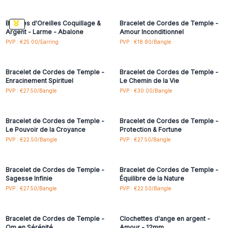
accéder aux prix de gros
accéder aux prix de gros
Boucles d'Oreilles Coquillage &
Bracelet de Cordes de Temple -
Argent - Larme - Abalone
Amour Inconditionnel
Connectez-vous ou
Connectez-vous ou
PVP : €25.00/Earring
PVP : €18.80/Bangle
inscrivez-vous pour
inscrivez-vous pour
accéder aux prix de gros
accéder aux prix de gros
Bracelet de Cordes de Temple -
Bracelet de Cordes de Temple -
Enracinement Spirituel
Le Chemin de la Vie
Connectez-vous ou
Connectez-vous ou
PVP : €27.50/Bangle
PVP : €30.00/Bangle
inscrivez-vous pour
inscrivez-vous pour
accéder aux prix de gros
accéder aux prix de gros
Bracelet de Cordes de Temple -
Bracelet de Cordes de Temple -
Le Pouvoir de la Croyance
Protection & Fortune
Connectez-vous ou
Connectez-vous ou
PVP : €22.50/Bangle
PVP : €27.50/Bangle
inscrivez-vous pour
inscrivez-vous pour
accéder aux prix de gros
accéder aux prix de gros
Bracelet de Cordes de Temple -
Bracelet de Cordes de Temple -
Sagesse Infinie
Équilibre de la Nature
Connectez-vous ou
Connectez-vous ou
PVP : €27.50/Bangle
PVP : €22.50/Bangle
inscrivez-vous pour
inscrivez-vous pour
accéder aux prix de gros
accéder aux prix de gros
Bracelet de Cordes de Temple -
Clochettes d'ange en argent -
Om en Sérénité
Amour - 12mm