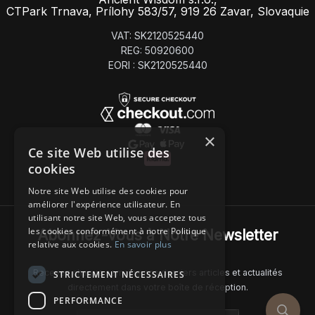
CTPark Trnava, Prílohy 583/57, 919 26 Zavar, Slovaquie
VAT: SK2120525440
REG: 50920600
EORI : SK2120525440
×
Ce site Web utilise des
cookies
Notre site Web utilise des cookies pour
améliorer l'expérience utilisateur. En
utilisant notre site Web, vous acceptez tous
les cookies conformément à notre Politique
Abonnez-Vous à Notre Newsletter
relative aux cookies.
En savoir plus
Recevez chaque semaine nos derniers articles et actualités
STRICTEMENT NÉCESSAIRES
directement dans votre boîte de réception.
PERFORMANCE