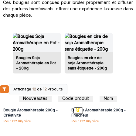
Ces bougies sont conçues pour brûler proprement et diffuser
des parfums bienfaisants, offrant une expérience luxueuse dans
chaque pièce.
Bougies Soja
Bougies en cire de
Aromathérapie en Pot
soja Aromathérapie
- 200g
sans étiquette - 200g
Affichage
12
de
12
Produits
Connectez-vous ou
Connectez-vous ou
inscrivez-vous pour
inscrivez-vous pour
Nouveautés
Code produit
Nom
accéder aux prix de gros
accéder aux prix de gros
Bougie Aromathérapie 200g -
Bougie Aromathérapie 200g -
Créativité
Fraîcheur
Connectez-vous ou
Connectez-vous ou
PVP : €12.00/pièce
PVP : €12.00/pièce
inscrivez-vous pour
inscrivez-vous pour
accéder aux prix de gros
accéder aux prix de gros