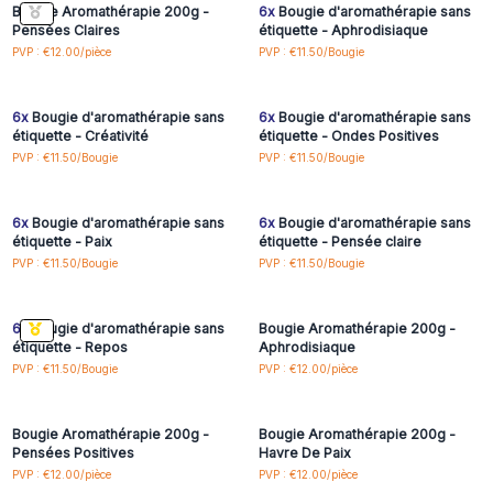
Bougie Aromathérapie 200g -
6x
Bougie d'aromathérapie sans
Pensées Claires
étiquette - Aphrodisiaque
Connectez-vous ou
Connectez-vous ou
PVP : €12.00/pièce
PVP : €11.50/Bougie
inscrivez-vous pour
inscrivez-vous pour
accéder aux prix de gros
accéder aux prix de gros
6x
Bougie d'aromathérapie sans
6x
Bougie d'aromathérapie sans
étiquette - Créativité
étiquette - Ondes Positives
Connectez-vous ou
Connectez-vous ou
PVP : €11.50/Bougie
PVP : €11.50/Bougie
inscrivez-vous pour
inscrivez-vous pour
accéder aux prix de gros
accéder aux prix de gros
6x
Bougie d'aromathérapie sans
6x
Bougie d'aromathérapie sans
étiquette - Paix
étiquette - Pensée claire
Connectez-vous ou
Connectez-vous ou
PVP : €11.50/Bougie
PVP : €11.50/Bougie
inscrivez-vous pour
inscrivez-vous pour
accéder aux prix de gros
accéder aux prix de gros
6x
Bougie d'aromathérapie sans
Bougie Aromathérapie 200g -
étiquette - Repos
Aphrodisiaque
Connectez-vous ou
Connectez-vous ou
PVP : €11.50/Bougie
PVP : €12.00/pièce
inscrivez-vous pour
inscrivez-vous pour
accéder aux prix de gros
accéder aux prix de gros
Bougie Aromathérapie 200g -
Bougie Aromathérapie 200g -
Pensées Positives
Havre De Paix
PVP : €12.00/pièce
PVP : €12.00/pièce