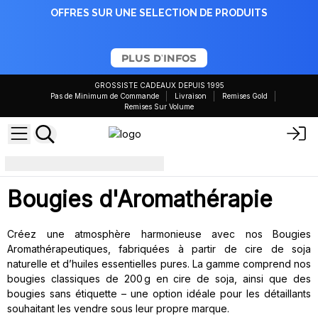
OFFRES SUR UNE SELECTION DE PRODUITS
PLUS D'INFOS
GROSSISTE CADEAUX DEPUIS 1995
Pas de Minimum de Commande
Livraison
Remises Gold
Remises Sur Volume
Bougies d'aromathérapie
Bougies d'Aromathérapie
Créez une atmosphère harmonieuse avec nos Bougies
Aromathérapeutiques, fabriquées à partir de cire de soja
naturelle et d’huiles essentielles pures. La gamme comprend nos
bougies classiques de 200 g en cire de soja, ainsi que des
bougies sans étiquette – une option idéale pour les détaillants
souhaitant les vendre sous leur propre marque.