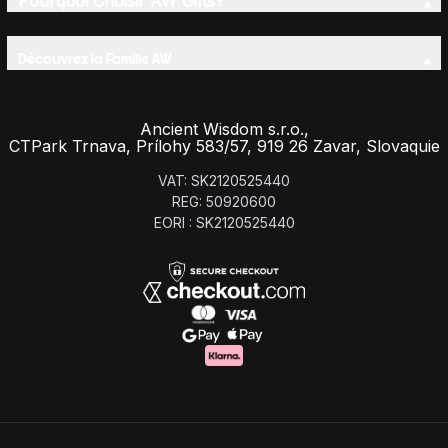
Pourquoi Choisir AW Gifts?
Découvrez la Famille AW
Ancient Wisdom s.r.o.,
CTPark Trnava, Prílohy 583/57, 919 26 Zavar, Slovaquie
VAT: SK2120525440
REG: 50920600
EORI : SK2120525440