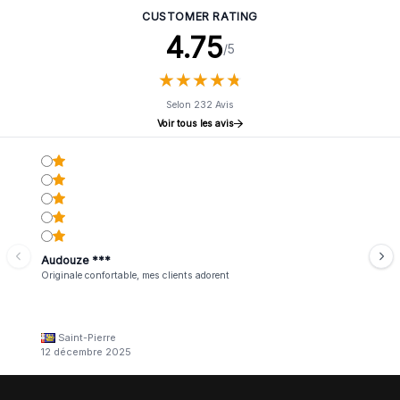
CUSTOMER RATING
4.75
/5
★
★
★
★
★
★
★
★
★
★
Selon 232 Avis
Voir tous les avis
Audouze ***
Originale confortable, mes clients adorent
Saint-Pierre
12 décembre 2025