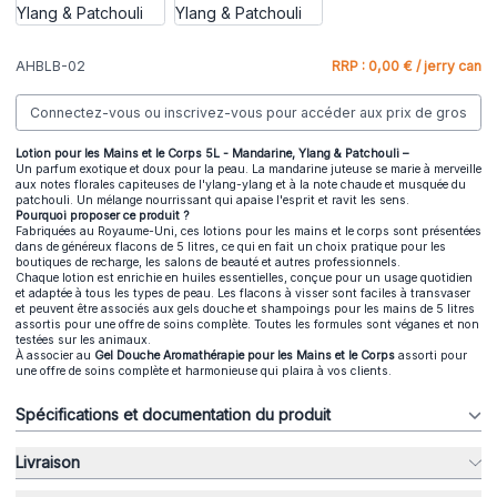
AHBLB-02
RRP : 0,00 € / jerry can
Connectez-vous ou inscrivez-vous pour accéder aux prix de gros
Lotion pour les Mains et le Corps 5L - Mandarine, Ylang & Patchouli –
Un parfum exotique et doux pour la peau. La mandarine juteuse se marie à merveille
aux notes florales capiteuses de l'ylang-ylang et à la note chaude et musquée du
patchouli. Un mélange nourrissant qui apaise l'esprit et ravit les sens.
Pourquoi proposer ce produit ?
Fabriquées au Royaume-Uni, ces lotions pour les mains et le corps sont présentées
dans de généreux flacons de 5 litres, ce qui en fait un choix pratique pour les
boutiques de recharge, les salons de beauté et autres professionnels.
Chaque lotion est enrichie en huiles essentielles, conçue pour un usage quotidien
et adaptée à tous les types de peau. Les flacons à visser sont faciles à transvaser
et peuvent être associés aux gels douche et shampoings pour les mains de 5 litres
assortis pour une offre de soins complète. Toutes les formules sont véganes et non
testées sur les animaux.
À associer au
Gel Douche Aromathérapie pour les Mains et le Corps
assorti pour
une offre de soins complète et harmonieuse qui plaira à vos clients.
Spécifications et documentation du produit
Livraison