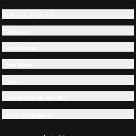
A Propos d' AW Gifts
Découvrir
Nos Services
Plus d'Info
Légal
Pourquoi Choisir AW Gifts?
Découvrez la Famille AW