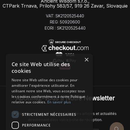
Ancient Wisdom s.r.o.,
CTPark Trnava, Prílohy 583/57, 919 26 Zavar, Slovaquie
VAT: SK2120525440
REG: 50920600
EORI : SK2120525440
×
Ce site Web utilise des
cookies
Notre site Web utilise des cookies pour
améliorer l'expérience utilisateur. En
utilisant notre site Web, vous acceptez tous
les cookies conformément à notre Politique
Abonnez-Vous à Notre Newsletter
relative aux cookies.
En savoir plus
Recevez chaque semaine nos derniers articles et actualités
STRICTEMENT NÉCESSAIRES
directement dans votre boîte de réception.
PERFORMANCE