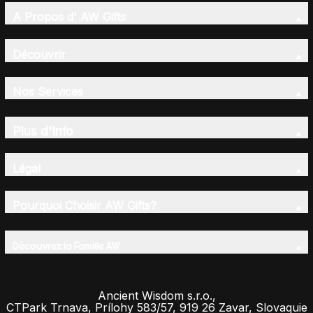
A Propos d' AW Gifts
Découvrir
Nos Services
Plus d'Info
Légal
Pourquoi Choisir AW Gifts?
Découvrez la Famille AW
Ancient Wisdom s.r.o.,
CTPark Trnava, Prílohy 583/57, 919 26 Zavar, Slovaquie