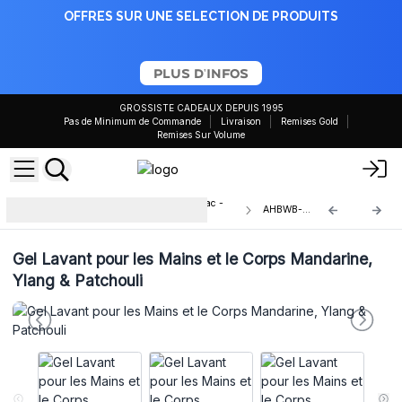
OFFRES SUR UNE SELECTION DE PRODUITS
PLUS D'INFOS
GROSSISTE CADEAUX DEPUIS 1995
Pas de Minimum de Commande
Livraison
Remises Gold
Remises Sur Volume
Gels Douche Aromathérapie en Vrac -
AHBWB-02
5L
Gel Lavant pour les Mains et le Corps Mandarine,
Ylang & Patchouli