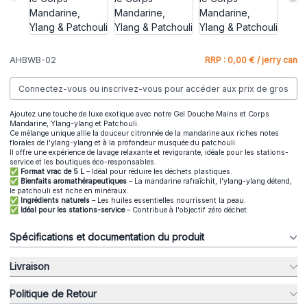
AHBWB-02
RRP : 0,00 € / jerry can
Connectez-vous ou inscrivez-vous pour accéder aux prix de gros
Ajoutez une touche de luxe exotique avec notre Gel Douche Mains et Corps
Mandarine, Ylang-ylang et Patchouli.
Ce mélange unique allie la douceur citronnée de la mandarine aux riches notes
florales de l'ylang-ylang et à la profondeur musquée du patchouli.
Il offre une expérience de lavage relaxante et revigorante, idéale pour les stations-
service et les boutiques éco-responsables.
✅
Format vrac de 5 L
– Idéal pour réduire les déchets plastiques.
✅
Bienfaits aromathérapeutiques
– La mandarine rafraîchit, l'ylang-ylang détend,
le patchouli est riche en minéraux.
✅
Ingrédients naturels
– Les huiles essentielles nourrissent la peau.
✅
Idéal pour les stations-service
– Contribue à l'objectif zéro déchet.
Spécifications et documentation du produit
Livraison
Politique de Retour