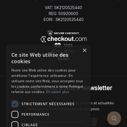
VAT: SK2120525440
REG: 50920600
EORI : SK2120525440
×
Ce site Web utilise des
cookies
Notre site Web utilise des cookies pour
améliorer l'expérience utilisateur. En
utilisant notre site Web, vous acceptez tous
les cookies conformément à notre Politique
Abonnez-Vous à Notre Newsletter
relative aux cookies.
En savoir plus
Recevez chaque semaine nos derniers articles et actualités
STRICTEMENT NÉCESSAIRES
directement dans votre boîte de réception.
PERFORMANCE
Email address
CIBLAGE