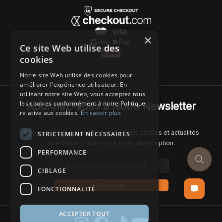
×
Ce site Web utilise des
cookies
Notre site Web utilise des cookies pour
améliorer l'expérience utilisateur. En
utilisant notre site Web, vous acceptez tous
les cookies conformément à notre Politique
Abonnez-Vous à Notre Newsletter
relative aux cookies.
En savoir plus
Recevez chaque semaine nos derniers articles et actualités
STRICTEMENT NÉCESSAIRES
directement dans votre boîte de réception.
PERFORMANCE
Email address
CIBLAGE
S'abonner
FONCTIONNALITÉ
ACCEPTER TOUT