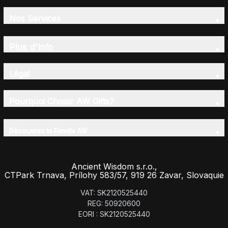
Nos Services
Plus d'Info
Légal
Pourquoi Choisir AW Gifts?
Découvrez la Famille AW
Ancient Wisdom s.r.o.,
CTPark Trnava, Prílohy 583/57, 919 26 Zavar, Slovaquie
VAT: SK2120525440
REG: 50920600
EORI : SK2120525440