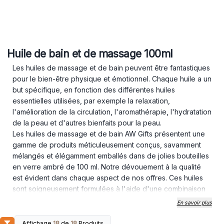
Huile de bain et de massage 100ml
Les huiles de massage et de bain peuvent être fantastiques
pour le bien-être physique et émotionnel. Chaque huile a un
but spécifique, en fonction des différentes huiles
essentielles utilisées, par exemple la relaxation,
l'amélioration de la circulation, l'aromathérapie, l'hydratation
de la peau et d'autres bienfaits pour la peau.
Les huiles de massage et de bain AW Gifts présentent une
gamme de produits méticuleusement conçus, savamment
mélangés et élégamment emballés dans de jolies bouteilles
en verre ambré de 100 ml. Notre dévouement à la qualité
est évident dans chaque aspect de nos offres. Ces huiles
sont soigneusement formulées à l'aide d'une combinaison
harmonieuse de diverses huiles essentielles diluées dans
En savoir plus
de l'huile de pépins de raisin, garantissant une expérience
luxueuse et indulgente pour vos clients. Lors de l'utilisation
Affichage
18
de
18
Produits