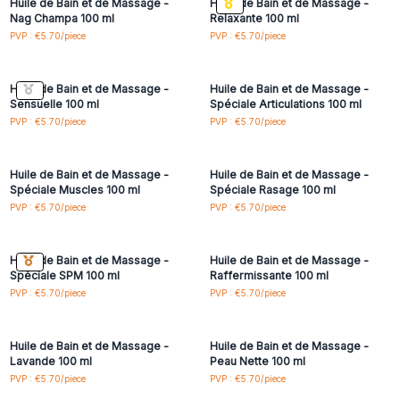
Huile de Bain et de Massage -
Huile de Bain et de Massage -
pour vous faire économiser du temps.
Nag Champa 100 ml
Relaxante 100 ml
Connectez-vous ou
Connectez-vous ou
PVP : €5.70/piece
PVP : €5.70/piece
inscrivez-vous pour
inscrivez-vous pour
accéder aux prix de gros
accéder aux prix de gros
Huile de Bain et de Massage -
Huile de Bain et de Massage -
Sensuelle 100 ml
Spéciale Articulations 100 ml
Connectez-vous ou
Connectez-vous ou
PVP : €5.70/piece
PVP : €5.70/piece
inscrivez-vous pour
inscrivez-vous pour
accéder aux prix de gros
accéder aux prix de gros
Huile de Bain et de Massage -
Huile de Bain et de Massage -
Spéciale Muscles 100 ml
Spéciale Rasage 100 ml
Connectez-vous ou
Connectez-vous ou
PVP : €5.70/piece
PVP : €5.70/piece
inscrivez-vous pour
inscrivez-vous pour
accéder aux prix de gros
accéder aux prix de gros
Huile de Bain et de Massage -
Huile de Bain et de Massage -
Spéciale SPM 100 ml
Raffermissante 100 ml
Connectez-vous ou
Connectez-vous ou
PVP : €5.70/piece
PVP : €5.70/piece
inscrivez-vous pour
inscrivez-vous pour
accéder aux prix de gros
accéder aux prix de gros
Huile de Bain et de Massage -
Huile de Bain et de Massage -
Lavande 100 ml
Peau Nette 100 ml
PVP : €5.70/piece
PVP : €5.70/piece