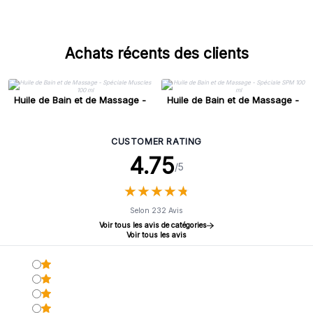
Achats récents des clients
Huile de Bain et de Massage -
Huile de Bain et de Massage -
Spéciale Muscles 100 ml
Spéciale SPM 100 ml
CUSTOMER RATING
4.75
/5
★
★
★
★
★
★
★
★
★
★
Selon 232 Avis
Voir tous les avis de catégories
Voir tous les avis