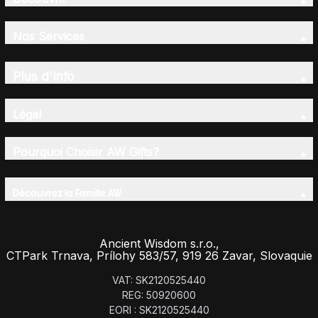
Nos Services
Plus d'Info
Légal
Pourquoi Choisir AW Gifts?
Découvrez la Famille AW
Ancient Wisdom s.r.o.,
CTPark Trnava, Prílohy 583/57, 919 26 Zavar, Slovaquie
VAT: SK2120525440
REG: 50920600
EORI : SK2120525440