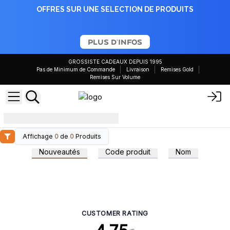
OFFRES SUR UNE SELECTION DE PRODUITS
PLUS D'INFOS
GROSSISTE CADEAUX DEPUIS 1995
Pas de Minimum de Commande
Livraison
Remises Gold
Remises Sur Volume
aw-anniversaire
Affichage
0
de
0
Produits
Nouveautés
Code produit
Nom
CUSTOMER RATING