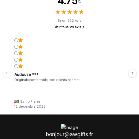
4.75
/5
★
★
★
★
★
★
★
★
★
★
Selon 232 Avis
Voir tous les avis
Audouze ***
Originale confortable, mes clients adorent
Saint-Pierre
12 décembre 2025
bonjour@awgifts.fr