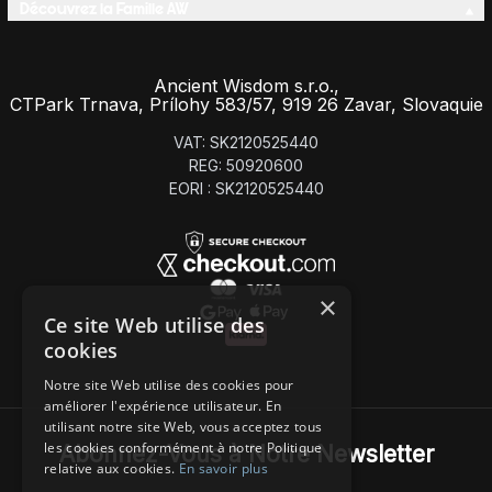
Découvrez la Famille AW
Ancient Wisdom s.r.o.,
CTPark Trnava, Prílohy 583/57, 919 26 Zavar, Slovaquie
VAT: SK2120525440
REG: 50920600
EORI : SK2120525440
×
Ce site Web utilise des
cookies
Notre site Web utilise des cookies pour
améliorer l'expérience utilisateur. En
utilisant notre site Web, vous acceptez tous
les cookies conformément à notre Politique
Abonnez-Vous à Notre Newsletter
relative aux cookies.
En savoir plus