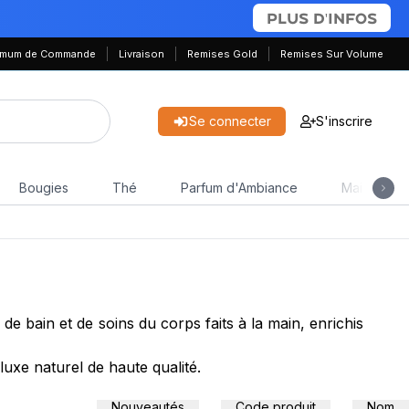
PLUS D'INFOS
nimum de Commande
Livraison
Remises Gold
Remises Sur Volume
Se connecter
S'inscrire
Bougies
Thé
Parfum d'Ambiance
Maison & J
de bain et de soins du corps faits à la main, enrichis
luxe naturel de haute qualité.
Nouveautés
Code produit
Nom