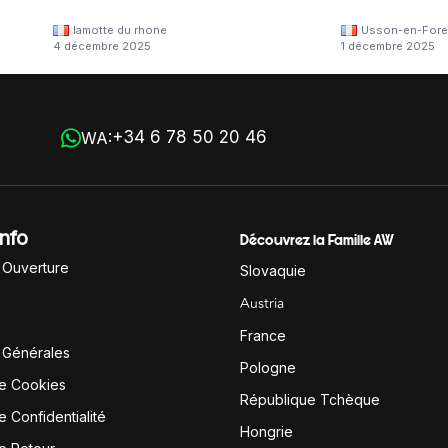
lamotte du rhone
Usson-en-Fore
4 décembre 2025
1 décembre 2025
+34 6 78 50 20 46
WA:
Info
Découvrez la Famille AW
'Ouverture
Slovaquie
Austria
France
 Générales
Pologne
de Cookies
République Tchèque
e Confidentialité
Hongrie