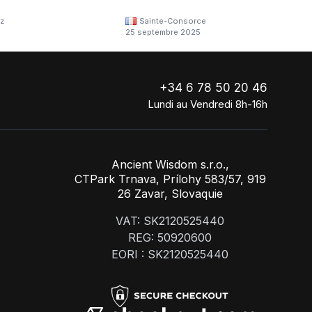
z
Sainte-Consorce
25 septembre 2025
+34 6 78 50 20 46
Lundi au Vendredi 8h-16h
Ancient Wisdom s.r.o.,
CTPark Trnava, Prílohy 583/57, 919
26 Zavar, Slovaquie
VAT: SK2120525440
REG: 50920600
EORI : SK2120525440