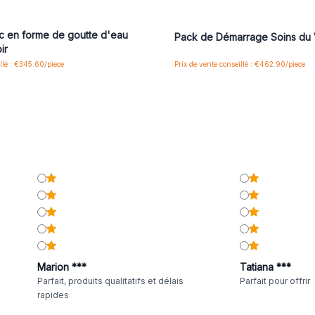
us ou inscrivez-vous pour accéder
Connectez-vous ou inscrivez-vous
aux prix de gros
aux prix de gros
c en forme de goutte d'eau
Pack de Démarrage Soins du 
ir
illé : €345.60/piece
Prix de vente conseillé : €462.90/piece
Marion ***
Tatiana ***
Parfait, produits qualitatifs et délais
Parfait pour offrir
rapides