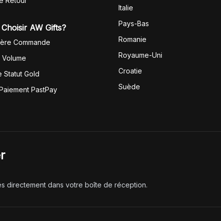
de Retour
Italie
Pays-Bas
Choisir AW Gifts?
Romanie
1ère Commande
Royaume-Uni
r Volume
Croatie
 Statut Gold
Suède
 Paiement PastPay
r
és directement dans votre boîte de réception.