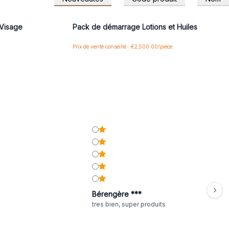
 pour accéder
Connectez-vous ou inscrivez-vous pour accéder
aux prix de gros
Visage
Pack de démarrage Lotions et Huiles
Prix de vente conseillé : €2,500.00/piece
Bérengère ***
tres bien, super produits