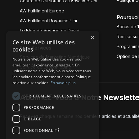
Centre de Distribution au Royaume-Uni
Politique 
AW Fulfillment Europe
Pourquoi 
AW Fulfillment Royaume-Uni
Bonus de 
Le Blog de Voyage de David
×
Remise su
Ce site Web utilise des
Programme
Nos Services
cookies
Option de
Services de Marketing Numérique
Notre site Web utilise des cookies pour
améliorer l'expérience utilisateur. En
Service de Dropshipping
utilisant notre site Web, vous acceptez tous
les cookies conformément à notre Politique
relative aux cookies.
En savoir plus
Abonnez-Vous à Notre Newslette
STRICTEMENT NÉCESSAIRES
PERFORMANCE
Recevez chaque semaine nos derniers articles et actualit
CIBLAGE
FONCTIONNALITÉ