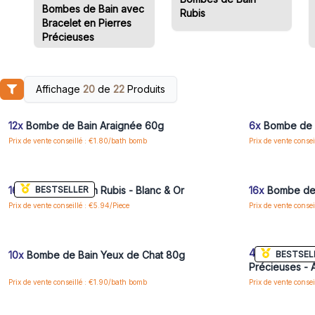
Bombes de Bain avec
Rubis
Bracelet en Pierres
Précieuses
Affichage
20
de
22
Produits
Connectez-vous ou inscrivez-vous pour accéder
Connectez-vo
aux prix de gros
12x
Bombe de Bain Araignée 60g
6x
Bombe de B
Prix de vente conseillé : €1.80/bath bomb
Prix de vente conse
Connectez-vous ou inscrivez-vous pour accéder
Connectez-vo
aux prix de gros
BESTSELLER
16x
Bombe de Bain Rubis - Blanc & Or
16x
Bombe de 
Prix de vente conseillé : €5.94/Piece
Prix de vente consei
Connectez-vous ou inscrivez-vous pour accéder
Connectez-vo
aux prix de gros
4x
Bombe de B
BESTSEL
10x
Bombe de Bain Yeux de Chat 80g
Précieuses - 
Prix de vente conseillé : €1.90/bath bomb
Prix de vente consei
Connectez-vous ou inscrivez-vous pour accéder
Connectez-vo
aux prix de gros