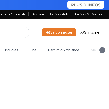
PLUS D'INFOS
nimum de Commande
Livraison
Remises Gold
Remises Sur Volume
Se connecter
S'inscrire
Bougies
Thé
Parfum d'Ambiance
Maison & J