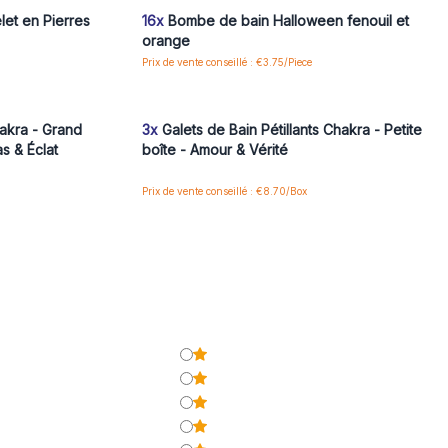
et en Pierres
16x
Bombe de bain Halloween fenouil et
orange
Prix de vente conseillé : €3.75/Piece
 pour accéder
Connectez-vous ou inscrivez-vous pour accéder
aux prix de gros
hakra - Grand
3x
Galets de Bain Pétillants Chakra - Petite
s & Éclat
boîte - Amour & Vérité
Prix de vente conseillé : €8.70/Box