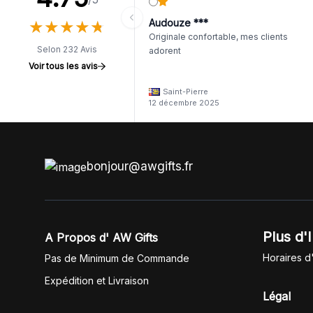
★
★
★
★
★
★
★
★
★
★
Audouze ***
Originale confortable, mes clients
Selon 232 Avis
adorent
Voir tous les avis
Saint-Pierre
12 décembre 2025
bonjour@awgifts.fr
Plus d'
A Propos d' AW Gifts
Horaires d
Pas de Minimum de Commande
Expédition et Livraison
Légal