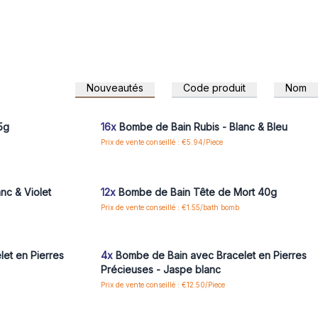
Nouveautés
Code produit
Nom
 pour accéder
Connectez-vous ou inscrivez-vous pour accéder
aux prix de gros
5g
16x
Bombe de Bain Rubis - Blanc & Bleu
Prix de vente conseillé : €5.94/Piece
 pour accéder
Connectez-vous ou inscrivez-vous pour accéder
aux prix de gros
nc & Violet
12x
Bombe de Bain Tête de Mort 40g
Prix de vente conseillé : €1.55/bath bomb
 pour accéder
Connectez-vous ou inscrivez-vous pour accéder
aux prix de gros
et en Pierres
4x
Bombe de Bain avec Bracelet en Pierres
Précieuses - Jaspe blanc
Prix de vente conseillé : €12.50/Piece
 pour accéder
Connectez-vous ou inscrivez-vous pour accéder
aux prix de gros