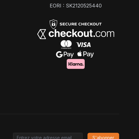
EORI : SK2120525440
S'abonner