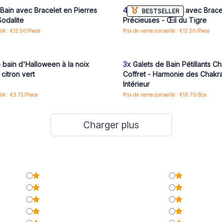
ain avec Bracelet en Pierres
4x
Bombe de Bain avec Bracel
BESTSELLER
Sodalite
Précieuses - Œil du Tigre
llé : €12.50/Piece
Prix de vente conseillé : €12.50/Piece
us ou inscrivez-vous pour accéder
Connectez-vous ou inscrivez-vous
aux prix de gros
aux prix de gros
ain d'Halloween à la noix
3x
Galets de Bain Pétillants C
citron vert
Coffret - Harmonie des Chakra
Intérieur
llé : €3.75/Piece
Prix de vente conseillé : €18.70/Box
Charger plus