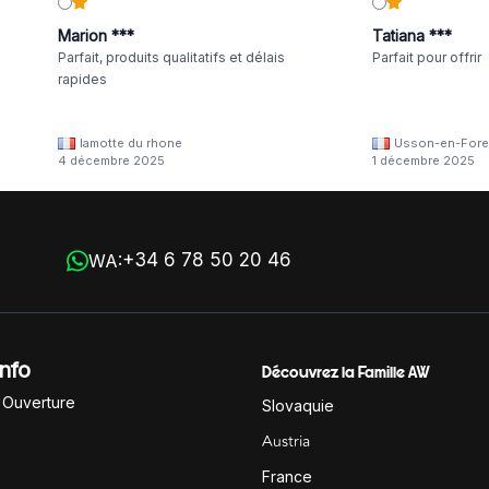
Marion ***
Tatiana ***
Parfait, produits qualitatifs et délais
Parfait pour offrir
rapides
lamotte du rhone
Usson-en-Fore
4 décembre 2025
1 décembre 2025
+34 6 78 50 20 46
WA:
Info
Découvrez la Famille AW
'Ouverture
Slovaquie
Austria
France