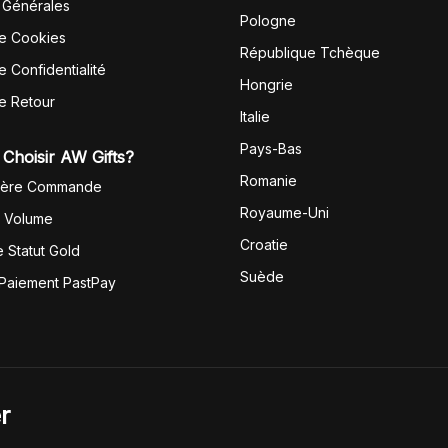
 Générales
Pologne
de Cookies
République Tchèque
e Confidentialité
Hongrie
de Retour
Italie
Pays-Bas
Choisir AW Gifts?
Romanie
1ère Commande
Royaume-Uni
r Volume
Croatie
 Statut Gold
Suède
 Paiement PastPay
r