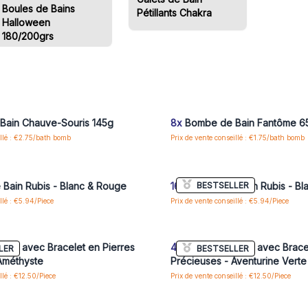
Boules de Bains
Pétillants Chakra
Halloween
180/200grs
us ou inscrivez-vous pour accéder
Connectez-vous ou inscrivez-vous
aux prix de gros
aux prix de gros
ain Chauve-Souris 145g
8x
Bombe de Bain Fantôme 6
illé : €2.75/bath bomb
Prix de vente conseillé : €1.75/bath bomb
us ou inscrivez-vous pour accéder
Connectez-vous ou inscrivez-vous
aux prix de gros
aux prix de gros
BESTSELLER
Bain Rubis - Blanc & Rouge
16x
Bombe de Bain Rubis - Bla
llé : €5.94/Piece
Prix de vente conseillé : €5.94/Piece
us ou inscrivez-vous pour accéder
Connectez-vous ou inscrivez-vous
aux prix de gros
aux prix de gros
ain avec Bracelet en Pierres
4x
Bombe de Bain avec Bracel
LER
BESTSELLER
Améthyste
Précieuses - Aventurine Verte
llé : €12.50/Piece
Prix de vente conseillé : €12.50/Piece
us ou inscrivez-vous pour accéder
Connectez-vous ou inscrivez-vous
aux prix de gros
aux prix de gros