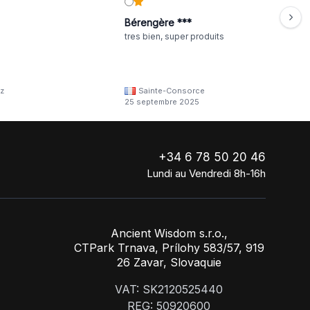
Bérengère ***
tres bien, super produits
z
Sainte-Consorce
25 septembre 2025
+34 6 78 50 20 46
Lundi au Vendredi 8h-16h
Ancient Wisdom s.r.o.,
CTPark Trnava, Prílohy 583/57, 919
26 Zavar, Slovaquie
VAT: SK2120525440
REG: 50920600