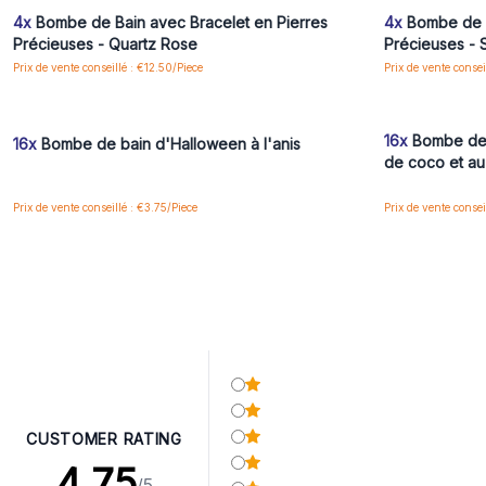
4x
Bombe de Bain avec Bracelet en Pierres
4x
Bombe de B
Précieuses - Quartz Rose
Précieuses - 
Prix de vente conseillé : €12.50/Piece
Prix de vente consei
Connectez-vous ou inscrivez-vous pour accéder
Connectez-vo
aux prix de gros
16x
Bombe de b
16x
Bombe de bain d'Halloween à l'anis
de coco et au 
Prix de vente conseillé : €3.75/Piece
Prix de vente consei
CUSTOMER RATING
4.75
/5