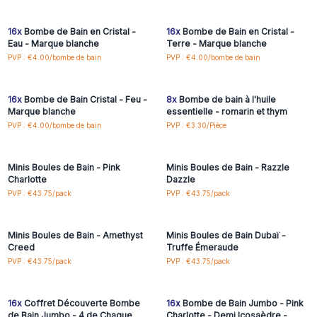
accéder aux prix de gros
accéder aux prix de gros
16x
Bombe de Bain en Cristal -
16x
Bombe de Bain en Cristal -
Eau - Marque blanche
Terre - Marque blanche
Connectez-vous ou
Connectez-vous ou
PVP : €4.00/bombe de bain
PVP : €4.00/bombe de bain
inscrivez-vous pour
inscrivez-vous pour
accéder aux prix de gros
accéder aux prix de gros
16x
Bombe de Bain Cristal - Feu -
8x
Bombe de bain à l'huile
Marque blanche
essentielle - romarin et thym
Connectez-vous ou
Connectez-vous ou
PVP : €4.00/bombe de bain
PVP : €3.30/Pièce
inscrivez-vous pour
inscrivez-vous pour
accéder aux prix de gros
accéder aux prix de gros
Minis Boules de Bain - Pink
Minis Boules de Bain - Razzle
Charlotte
Dazzle
Connectez-vous ou
Connectez-vous ou
PVP : €43.75/pack
PVP : €43.75/pack
inscrivez-vous pour
inscrivez-vous pour
accéder aux prix de gros
accéder aux prix de gros
Minis Boules de Bain - Amethyst
Minis Boules de Bain Dubaï -
Creed
Truffe Émeraude
Connectez-vous ou
Connectez-vous ou
PVP : €43.75/pack
PVP : €43.75/pack
inscrivez-vous pour
inscrivez-vous pour
accéder aux prix de gros
accéder aux prix de gros
16x
Coffret Découverte Bombe
16x
Bombe de Bain Jumbo - Pink
de Bain Jumbo - 4 de Chaque
Charlotte - Demi Icosaèdre -