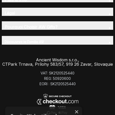
Légal
Pourquoi Choisir AW Gifts?
Découvrez la Famille AW
Ancient Wisdom s.r.o.,
CTPark Trnava, Prílohy 583/57, 919 26 Zavar, Slovaquie
VAT: SK2120525440
REG: 50920600
EORI : SK2120525440
×