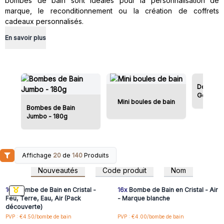
bombes de bain sont idéales pour la personnalisation de
marque, le reconditionnement ou la création de coffrets
cadeaux personnalisés.
En savoir plus
Donut's 
Gourma
Mini boules de bain
Bombes de Bain
Jumbo - 180g
Affichage
20
de
140
Produits
Connectez-vous ou
Connectez-vous ou
inscrivez-vous pour
inscrivez-vous pour
Nouveautés
Code produit
Nom
accéder aux prix de gros
accéder aux prix de gros
16x
Bombe de Bain en Cristal -
16x
Bombe de Bain en Cristal - Air
Feu, Terre, Eau, Air (Pack
- Marque blanche
découverte)
Connectez-vous ou
Connectez-vous ou
PVP : €4.50/bombe de bain
PVP : €4.00/bombe de bain
inscrivez-vous pour
inscrivez-vous pour