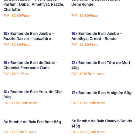
Parfum : Dubai, Amethyst, Razzle,
Demi Ronde
Charlotte
Connectez-vous ou
Connectez-vous ou
PVP : €3.80/Piece
PVP : €3.80/Piece
inscrivez-vous pour
inscrivez-vous pour
accéder aux prix de gros
accéder aux prix de gros
16x
Bombe de Bain Jumbo –
16x
Bombe de Bain Jumbo –
Razzle Dazzle – Icosaèdre
Amethyst Creed – Ronde
Connectez-vous ou
Connectez-vous ou
PVP : €3.80/Piece
PVP : €3.80/Piece
inscrivez-vous pour
inscrivez-vous pour
accéder aux prix de gros
accéder aux prix de gros
16x
Bombe de Bain de Dubaï -
12x
Bombe de Bain Tête de Mort
Chocolat Emeraude Oudh
40g
Connectez-vous ou
Connectez-vous ou
PVP : €5.50/Piece
PVP : €1.55/bath bomb
inscrivez-vous pour
inscrivez-vous pour
accéder aux prix de gros
accéder aux prix de gros
10x
Bombe de Bain Yeux de Chat
12x
Bombe de Bain Araignée 60g
80g
Connectez-vous ou
Connectez-vous ou
PVP : €1.90/bath bomb
PVP : €1.80/bath bomb
inscrivez-vous pour
inscrivez-vous pour
accéder aux prix de gros
accéder aux prix de gros
6x
Bombe de Bain Chauve-Souris
8x
Bombe de Bain Fantôme 65g
145g
PVP : €1.75/bath bomb
PVP : €2.75/bath bomb