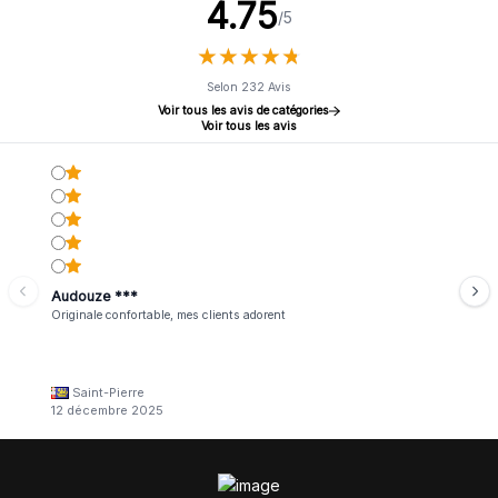
4.75
/5
★
★
★
★
★
★
★
★
★
★
Selon 232 Avis
Voir tous les avis de catégories
Voir tous les avis
Audouze ***
Originale confortable, mes clients adorent
Saint-Pierre
12 décembre 2025