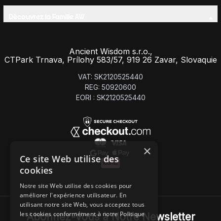
Découvrez la Famille AW
Ancient Wisdom s.r.o.,
CTPark Trnava, Prílohy 583/57, 919 26 Zavar, Slovaquie
VAT: SK2120525440
REG: 50920600
EORI : SK2120525440
×
Ce site Web utilise des
cookies
Notre site Web utilise des cookies pour
améliorer l'expérience utilisateur. En
utilisant notre site Web, vous acceptez tous
les cookies conformément à notre Politique
Abonnez-Vous à Notre Newsletter