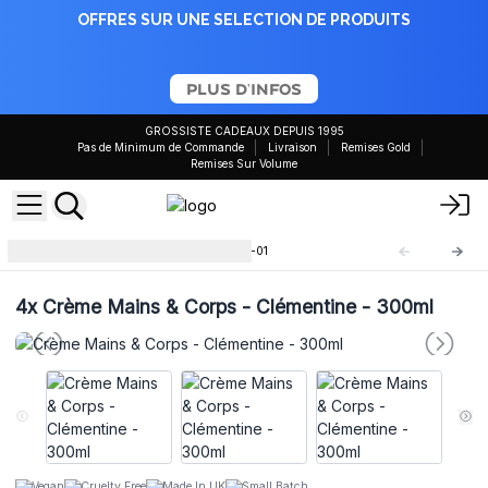
OFFRES SUR UNE SELECTION DE PRODUITS
PLUS D'INFOS
GROSSISTE CADEAUX DEPUIS 1995
Pas de Minimum de Commande
Livraison
Remises Gold
Remises Sur Volume
Crème Mains & Corps
ACBC-01
4x
Crème Mains & Corps - Clémentine - 300ml
Vegan
Cruelty Free
Made In UK
Small Batch