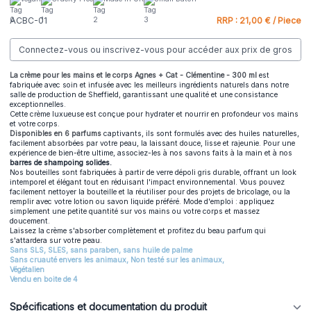
ACBC-01
RRP : 21,00 € / Piece
Connectez-vous ou inscrivez-vous pour accéder aux prix de gros
La crème pour les mains et le corps Agnes + Cat - Clémentine - 300 ml
est
fabriquée avec soin et infusée avec les meilleurs ingrédients naturels dans notre
salle de production de Sheffield, garantissant une qualité et une consistance
exceptionnelles.
Cette crème luxueuse est conçue pour hydrater et nourrir en profondeur vos mains
et votre corps.
Disponibles en 6 parfums
captivants, ils sont formulés avec des huiles naturelles,
facilement absorbées par votre peau, la laissant douce, lisse et rajeunie. Pour une
expérience de bien-être ultime, associez-les à nos savons faits à la main et à nos
barres de shampoing solides.
Nos bouteilles sont fabriquées à partir de verre dépoli gris durable, offrant un look
intemporel et élégant tout en réduisant l'impact environnemental. Vous pouvez
facilement nettoyer la bouteille et la réutiliser pour des projets de bricolage, ou la
remplir avec votre lotion ou savon liquide préféré. Mode d'emploi : appliquez
simplement une petite quantité sur vos mains ou votre corps et massez
doucement.
Laissez la crème s'absorber complètement et profitez du beau parfum qui
s'attardera sur votre peau.
Sans SLS, SLES, sans paraben, sans huile de palme
Sans cruauté envers les animaux, Non testé sur les animaux,
Végétalien
Vendu en boite de 4
Spécifications et documentation du produit