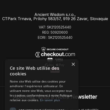
Ancient Wisdom s.r.o.,
CTPark Trnava, Prílohy 583/57, 919 26 Zavar, Slovaquie
VAT: SK2120525440
REG: 50920600
EORI : SK2120525440
×
Ce site Web utilise des
cookies
Notre site Web utilise des cookies pour
améliorer l'expérience utilisateur. En
utilisant notre site Web, vous acceptez tous
les cookies conformément à notre Politique
Abonnez-Vous à Notre Newsletter
relative aux cookies.
En savoir plus
Recevez chaque semaine nos derniers articles et actualités