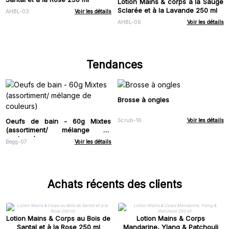
Lotion Mains & corps à la Sauge
Sclarée et à la Lavande 250 ml
AHBL-03
Voir les détails
AHBL-06
Voir les détails
Tendances
Brosse à ongles
Oeufs de bain - 60g Mixtes
Scrub-16
Voir les détails
(assortiment/ mélange de
couleurs)
Begg-07
Voir les détails
Achats récents des clients
Lotion Mains & Corps au Bois de
Lotion Mains & Corps
Santal et à la Rose 250 ml
Mandarine, Ylang & Patchouli