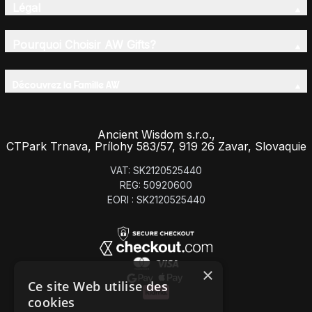
Légal
Pourquoi Choisir AW Gifts?
Découvrez la Famille AW
Ancient Wisdom s.r.o.,
CTPark Trnava, Prílohy 583/57, 919 26 Zavar, Slovaquie
VAT: SK2120525440
REG: 50920600
EORI : SK2120525440
×
Ce site Web utilise des
cookies