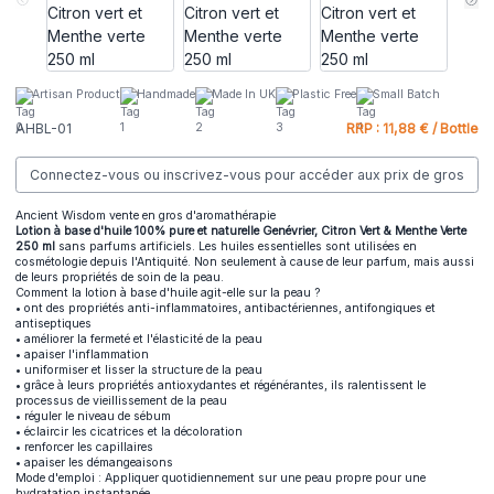
Artisan Product
Handmade
Made In UK
Plastic Free
Small Batch
AHBL-01
RRP : 11,88 € / Bottle
Connectez-vous ou inscrivez-vous pour accéder aux prix de gros
Ancient Wisdom vente en gros d'aromathérapie
Lotion à base d'huile 100% pure et naturelle Genévrier, Citron Vert & Menthe Verte
250 ml
sans parfums artificiels. Les huiles essentielles sont utilisées en
cosmétologie depuis l'Antiquité. Non seulement à cause de leur parfum, mais aussi
de leurs propriétés de soin de la peau.
Comment la lotion à base d'huile agit-elle sur la peau ?
• ont des propriétés anti-inflammatoires, antibactériennes, antifongiques et
antiseptiques
• améliorer la fermeté et l'élasticité de la peau
• apaiser l'inflammation
• uniformiser et lisser la structure de la peau
• grâce à leurs propriétés antioxydantes et régénérantes, ils ralentissent le
processus de vieillissement de la peau
• réguler le niveau de sébum
• éclaircir les cicatrices et la décoloration
• renforcer les capillaires
• apaiser les démangeaisons
Mode d'emploi : Appliquer quotidiennement sur une peau propre pour une
hydratation instantanée.