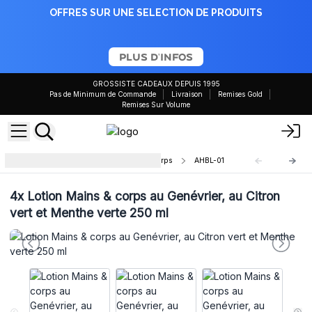
OFFRES SUR UNE SELECTION DE PRODUITS
PLUS D'INFOS
GROSSISTE CADEAUX DEPUIS 1995
Pas de Minimum de Commande
Livraison
Remises Gold
Remises Sur Volume
Lotion Aromathérapie Mains et Corps
AHBL-01
4x
Lotion Mains & corps au Genévrier, au Citron
vert et Menthe verte 250 ml