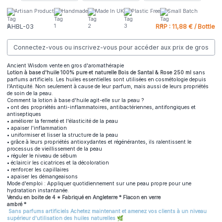
Artisan Product
Handmade
Made In UK
Plastic Free
Small Batch
AHBL-03
RRP : 11,88 € / Bottle
Connectez-vous ou inscrivez-vous pour accéder aux prix de gros
Ancient Wisdom vente en gros d'aromathérapie
Lotion à base d'huile 100% pure et naturelle Bois de Santal & Rose 250 ml
sans
parfums artificiels. Les huiles essentielles sont utilisées en cosmétologie depuis
l'Antiquité. Non seulement à cause de leur parfum, mais aussi de leurs propriétés
de soin de la peau.
Comment la lotion à base d'huile agit-elle sur la peau ?
• ont des propriétés anti-inflammatoires, antibactériennes, antifongiques et
antiseptiques
• améliorer la fermeté et l'élasticité de la peau
• apaiser l'inflammation
• uniformiser et lisser la structure de la peau
• grâce à leurs propriétés antioxydantes et régénérantes, ils ralentissent le
processus de vieillissement de la peau
• réguler le niveau de sébum
• éclaircir les cicatrices et la décoloration
• renforcer les capillaires
• apaiser les démangeaisons
Mode d'emploi : Appliquer quotidiennement sur une peau propre pour une
hydratation instantanée.
Vendu en boite de 4 * Fabriqué en Angleterre * Flacon en verre
ambré *
Sans parfums artificiels Achetez maintenant et amenez vos clients à un niveau
supérieur d'utilisation des huiles naturelles
🌿