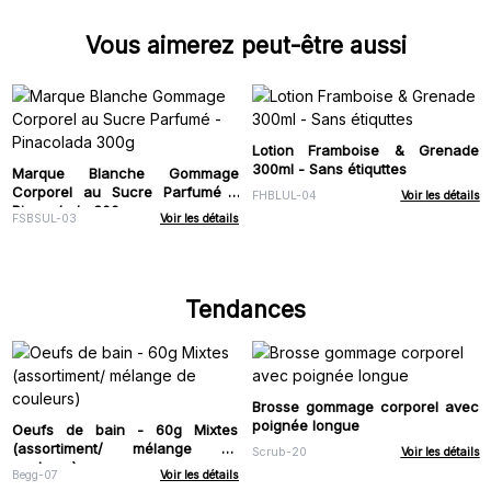
Vous aimerez peut-être aussi
Lotion Framboise & Grenade
300ml - Sans étiquttes
Marque Blanche Gommage
Corporel au Sucre Parfumé -
FHBLUL-04
Voir les détails
Pinacolada 300g
FSBSUL-03
Voir les détails
Tendances
Brosse gommage corporel avec
poignée longue
Oeufs de bain - 60g Mixtes
(assortiment/ mélange de
Scrub-20
Voir les détails
couleurs)
Begg-07
Voir les détails