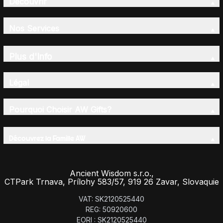
Découvrir
Nos Services
Plus d'Info
Légal
Pourquoi Choisir AW Gifts?
Découvrez la Famille AW
Ancient Wisdom s.r.o.,
CTPark Trnava, Prílohy 583/57, 919 26 Zavar, Slovaquie
VAT: SK2120525440
REG: 50920600
EORI : SK2120525440