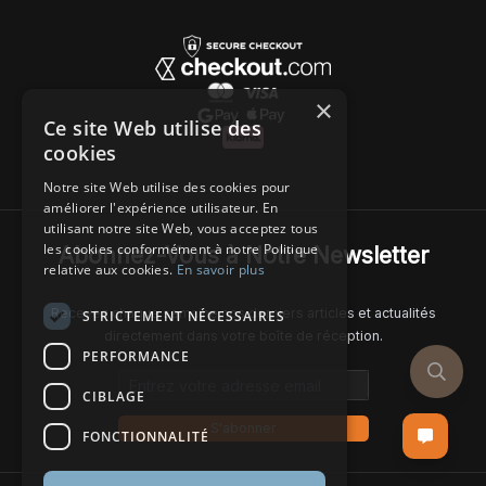
×
Ce site Web utilise des
cookies
Notre site Web utilise des cookies pour
améliorer l'expérience utilisateur. En
utilisant notre site Web, vous acceptez tous
les cookies conformément à notre Politique
Abonnez-Vous à Notre Newsletter
relative aux cookies.
En savoir plus
Recevez chaque semaine nos derniers articles et actualités
STRICTEMENT NÉCESSAIRES
directement dans votre boîte de réception.
PERFORMANCE
Email address
CIBLAGE
S'abonner
FONCTIONNALITÉ