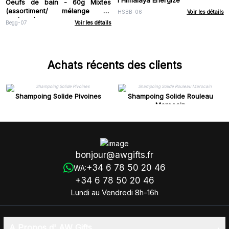
Oeufs de bain - 60g Mixtes
(assortiment/ mélange de
HSBB-06
Voir les détails
couleurs)
Begg-07
Voir les détails
Achats récents des clients
Shampoing Solide Pivoines
Shampoing Solide Rouleau
Marocain
bonjour@awgifts.fr
+34 6 78 50 20 46
WA:
+34 6 78 50 20 46
Lundi au Vendredi 8h-16h
A Propos d' AW Gifts