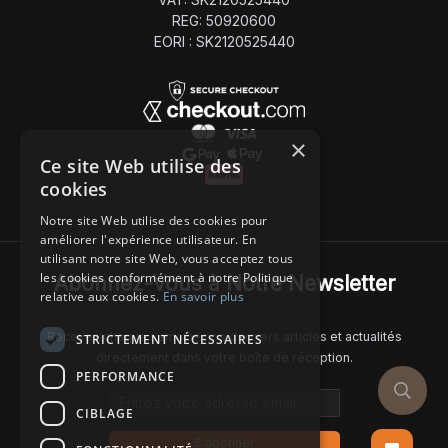
REG: 50920600
EORI : SK2120525440
×
Ce site Web utilise des
cookies
Notre site Web utilise des cookies pour
améliorer l'expérience utilisateur. En
utilisant notre site Web, vous acceptez tous
les cookies conformément à notre Politique
Abonnez-Vous à Notre Newsletter
relative aux cookies.
En savoir plus
Recevez chaque semaine nos derniers articles et actualités
STRICTEMENT NÉCESSAIRES
directement dans votre boîte de réception.
PERFORMANCE
Email address
CIBLAGE
S'abonner