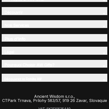
Découvrir
Nos Services
Plus d'Info
Légal
Pourquoi Choisir AW Gifts?
Découvrez la Famille AW
Ancient Wisdom s.r.o.,
CTPark Trnava, Prílohy 583/57, 919 26 Zavar, Slovaquie
VAT: SK2120525440