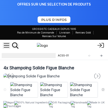
OFFRES SUR UNE SELECTION DE PRODUITS
PLUS D'INFOS
GROSSISTE CADEAUX DEPUIS 1995
Pas de Minimum de Commande
Livraison
Remises Gold
Remises Sur Volume
Shampoing Solide Agnes&Cat
ACSS-01
4x
Shampoing Solide Figue Blanche
Vegan
100% Natural Ingredients
Gift Packaging
Handmade
Made In UK
Plastic Free