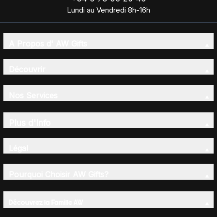
Lundi au Vendredi 8h-16h
A Propos d' AW Gifts
Découvrir
Nos Services
Plus d'Info
Légal
Pourquoi Choisir AW Gifts?
Découvrez la Famille AW