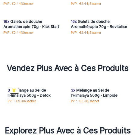
Connectez-vous ou
Connectez-vous ou
PVP : €2.44/Steamer
PVP : €2.44/Steamer
inscrivez-vous pour
inscrivez-vous pour
accéder aux prix de gros
accéder aux prix de gros
16x
Galets de douche
16x
Galets de douche
Aromathérapie 70g - Kick Start
Aromathérapie 70g - Revitalise
PVP : €2.44/Steamer
PVP : €2.44/Steamer
Vendez Plus Avec à Ces Produits
3x
Mélange au Sel de
3x
Mélange au Sel de
l'Himalaya 500g - Détox
l'Himalaya 500g - Limpide
PVP : €9.38/sachet
PVP : €9.38/sachet
Explorez Plus Avec à Ces Produits