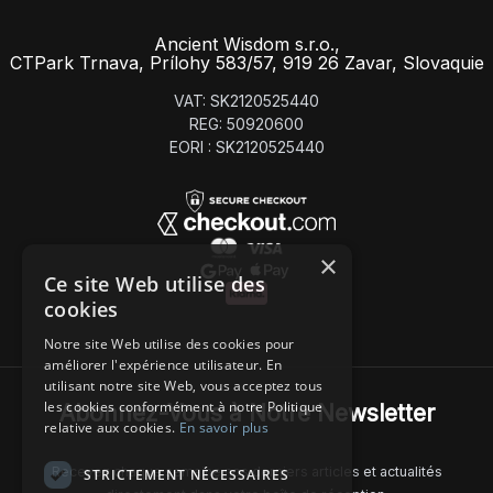
Ancient Wisdom s.r.o.,
CTPark Trnava, Prílohy 583/57, 919 26 Zavar, Slovaquie
VAT: SK2120525440
REG: 50920600
EORI : SK2120525440
×
Ce site Web utilise des
cookies
Notre site Web utilise des cookies pour
améliorer l'expérience utilisateur. En
utilisant notre site Web, vous acceptez tous
les cookies conformément à notre Politique
Abonnez-Vous à Notre Newsletter
relative aux cookies.
En savoir plus
Recevez chaque semaine nos derniers articles et actualités
STRICTEMENT NÉCESSAIRES