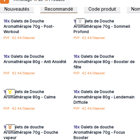
Connectez-vous ou
Connectez-vous ou
inscrivez-vous pour
inscrivez-vous pour
Nouveautés
Recommandé
Code produit
No
accéder aux prix de gros
accéder aux prix de gros
16x
Galets de Douche
16x
Galets de Douche
Aromathérapie 70g - Post-
Aromathérapie 70g - Sommeil
Workout
Profond
Connectez-vous ou
Connectez-vous ou
PVP : €2.44/Steamer
PVP : €2.44/Steamer
inscrivez-vous pour
inscrivez-vous pour
accéder aux prix de gros
accéder aux prix de gros
16x
Galets de Douche
16x
Galets de Douche
Aromathérapie 80g - Anti Anxiété
Aromathérapie 80g - Booster de
fête
Connectez-vous ou
Connectez-vous ou
PVP : €2.44/Steamer
PVP : €2.44/Steamer
inscrivez-vous pour
inscrivez-vous pour
accéder aux prix de gros
accéder aux prix de gros
16x
Galets de Douche
16x
Galets de Douche
Aromathérapie 80g - Calme
Aromathérapie 80g - Lendemain
Difficile
Connectez-vous ou
Connectez-vous ou
PVP : €2.44/Steamer
PVP : €2.44/Steamer
inscrivez-vous pour
inscrivez-vous pour
accéder aux prix de gros
accéder aux prix de gros
16x
Galets de douche
16x
Galets de douche
Aromathérapie 70g - Douche
Aromathérapie 70g - Focus
vapeur
Booster