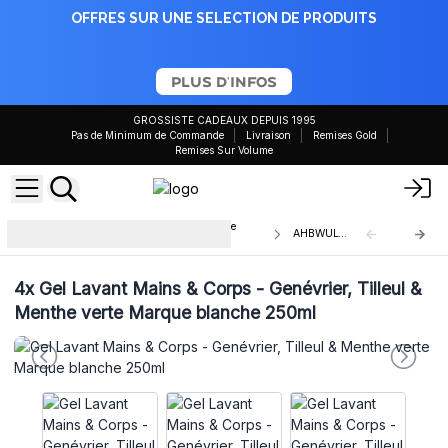
OFFRES SUR UNE SELECTION DE PRODUITS
PLUS D'INFOS
GROSSISTE CADEAUX DEPUIS 1995
Pas de Minimum de Commande
Livraison
Remises Gold
Remises Sur Volume
Gel Lavant Main & Corps - Marque
AHBWUL-01
Blanche
4x
Gel Lavant Mains & Corps - Genévrier, Tilleul &
Menthe verte Marque blanche 250ml