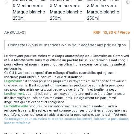
AHBWUL-01
RRP : 10,30 € / Piece
Connectez-vous ou inscrivez-vous pour accéder aux prix de gros
Le
Nettoyant pour les Mains et le Corps Aromathérapie au Genevrier, au Citron vert
et à la Menthe verte sans étiquette
est un produit luxueux et rafraîchissant conçu
pour nettoyer et nourrir la peau tout en offrant une expérience rafraîchissante et
revigorante.
Ce Gel lavant est composé d'un
mélange d'huiles essentielles
qui agissent
ensemble pour créer un parfum unique et stimulant.
Le genévrier
est connu pour ses propriétés nettoyantes et sa capacité à favoriser
une peau saine.
Il est souvent utilisé dans les produits de soins de la peau pour
ses propriétés astringentes, qui peuvent aider à raffermir et tonifier la peau.
Le citron vert
,
quant à lui, est un antioxydant naturel qui aide à protéger la peau
des dommages causés par les radicaux libres. Il a également un parfum vif
d’agrumes qui est exaltant et énergisant.
La menthe verte
procure une sensation fraîche et rafraîchissante qui aide à
revigorer les sens. Elle est également connue pour ses propriétés antibactériennes
et antifongiques, qui peuvent aider à garder la peau saine et exempte d'infections.
Ce nettoyant pour les mains et le corps mousse facilement, laissant la peau douce,
lisse et rafraîchie.