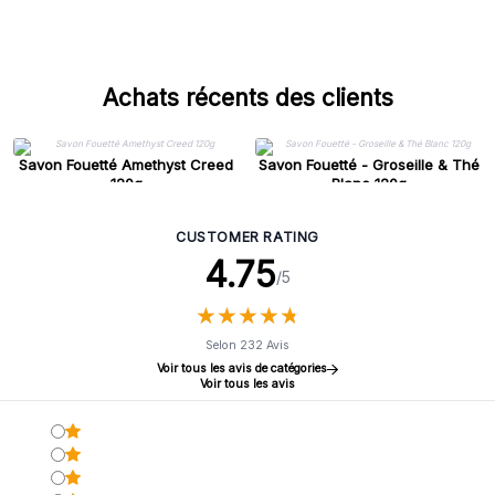
Achats récents des clients
Savon Fouetté Amethyst Creed
Savon Fouetté - Groseille & Thé
120g
Blanc 120g
CUSTOMER RATING
4.75
/5
★
★
★
★
★
★
★
★
★
★
Selon 232 Avis
Voir tous les avis de catégories
Voir tous les avis