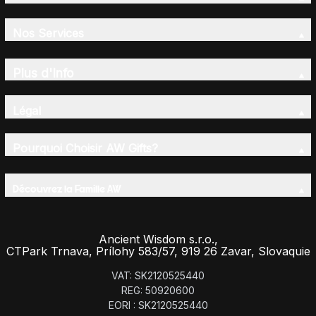
Nos Services
Plus d'Info
Légal
Pourquoi Choisir AW Gifts?
Découvrez la Famille AW
Ancient Wisdom s.r.o.,
CTPark Trnava, Prílohy 583/57, 919 26 Zavar, Slovaquie
VAT: SK2120525440
REG: 50920600
EORI : SK2120525440