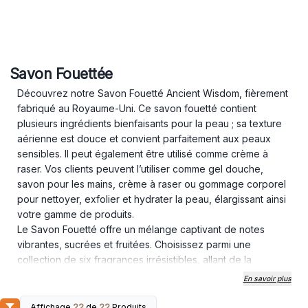
Savon Fouettée
Découvrez notre Savon Fouetté Ancient Wisdom, fièrement
fabriqué au Royaume-Uni. Ce savon fouetté contient
plusieurs ingrédients bienfaisants pour la peau ; sa texture
aérienne est douce et convient parfaitement aux peaux
sensibles. Il peut également être utilisé comme crème à
raser. Vos clients peuvent l’utiliser comme gel douche,
savon pour les mains, crème à raser ou gommage corporel
pour nettoyer, exfolier et hydrater la peau, élargissant ainsi
votre gamme de produits.
Le Savon Fouetté offre un mélange captivant de notes
vibrantes, sucrées et fruitées. Choisissez parmi une
collection de six fragrances irrésistibles, allant de la
fraîcheur acidulée du Lemonade Rose à la douceur
En savoir plus
envoûtante du Marshmallow, pour satisfaire toutes les
préférences.
Affichage
22
de
22
Produits