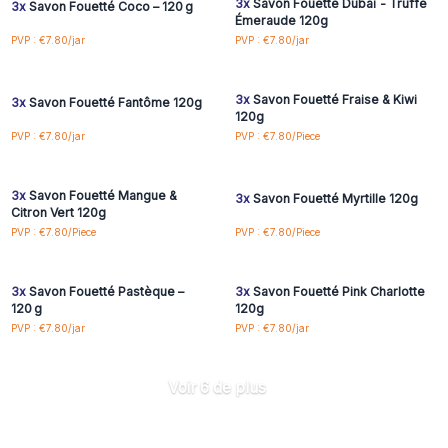
3x
Savon Fouetté Dubaï - Truffe
3x
Savon Fouetté Coco – 120 g
Émeraude 120g
Connectez-vous ou
Connectez-vous ou
PVP : €7.80/jar
PVP : €7.80/jar
inscrivez-vous pour
inscrivez-vous pour
accéder aux prix de gros
accéder aux prix de gros
3x
Savon Fouetté Fraise & Kiwi
3x
Savon Fouetté Fantôme 120g
120g
Connectez-vous ou
Connectez-vous ou
PVP : €7.80/jar
PVP : €7.80/Piece
inscrivez-vous pour
inscrivez-vous pour
accéder aux prix de gros
accéder aux prix de gros
3x
Savon Fouetté Mangue &
3x
Savon Fouetté Myrtille 120g
Citron Vert 120g
Connectez-vous ou
Connectez-vous ou
PVP : €7.80/Piece
PVP : €7.80/Piece
inscrivez-vous pour
inscrivez-vous pour
accéder aux prix de gros
accéder aux prix de gros
3x
Savon Fouetté Pastèque –
3x
Savon Fouetté Pink Charlotte
120 g
120g
PVP : €7.80/jar
PVP : €7.80/jar
Voir 6 de plus