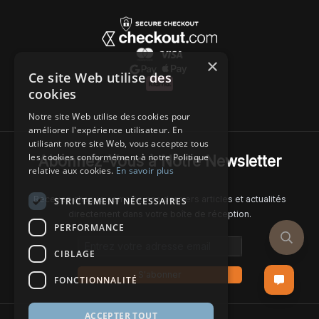
×
Ce site Web utilise des
cookies
Notre site Web utilise des cookies pour
améliorer l'expérience utilisateur. En
utilisant notre site Web, vous acceptez tous
les cookies conformément à notre Politique
Abonnez-Vous à Notre Newsletter
relative aux cookies.
En savoir plus
Recevez chaque semaine nos derniers articles et actualités
STRICTEMENT NÉCESSAIRES
directement dans votre boîte de réception.
PERFORMANCE
Email address
CIBLAGE
S'abonner
FONCTIONNALITÉ
ACCEPTER TOUT