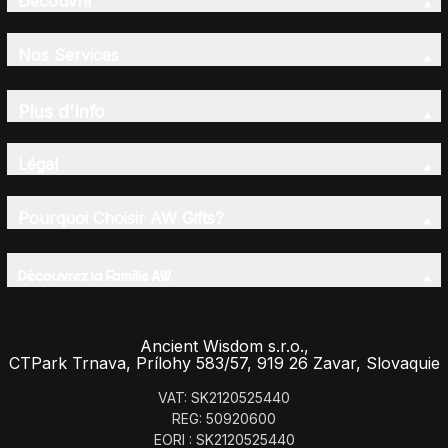
Découvrir
Nos Services
Plus d'Info
Légal
Pourquoi Choisir AW Gifts?
Découvrez la Famille AW
Ancient Wisdom s.r.o.,
CTPark Trnava, Prílohy 583/57, 919 26 Zavar, Slovaquie
VAT: SK2120525440
REG: 50920600
EORI : SK2120525440