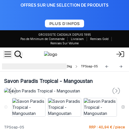
OFFRES SUR UNE SELECTION DE PRODUITS
PLUS D'INFOS
GROSSISTE CADEAUX DEPUIS 1995
Pas de Minimum de Commande
Livraison
Remises Gold
Remises Sur Volume
Pains de savon Paradis Tropical 1.3kg
TPSoap-05
Savon Paradis Tropical - Mangoustan
TPSoap-05
RRP : 40,94 € / piece