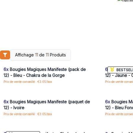
Affichage
11
de
11
Produits
Connectez-vous ou inscrivez-vous pour accéder
Connectez-vo
aux prix de gros
6x
Bougies Magiques Manifeste (pack de
6x
Bougies Ma
BESTSEL
12) - Bleu - Chakra de la Gorge
12) - Jaune - 
Prix de vente conseillé : €3.05/box
Prix de vente consei
Connectez-vous ou inscrivez-vous pour accéder
Connectez-vo
aux prix de gros
6x
Bougies Magiques Manifeste (paquet de
6x
Bougies Ma
12) - Ivoire
12) - Bleu Fon
Prix de vente conseillé : €3.05/box
Prix de vente consei
Connectez-vous ou inscrivez-vous pour accéder
Connectez-vo
aux prix de gros