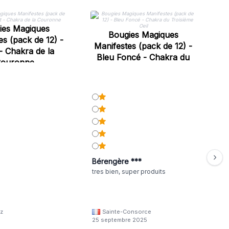
Ma
ies Magiques
Bougies Magiques
es (pack de 12) -
Manifestes (pack de 12) -
 - Chakra de la
Bleu Foncé - Chakra du
ouronne
Troisième Oeil
Bérengère ***
tres bien, super produits
z
Sainte-Consorce
25 septembre 2025