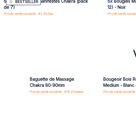
6x
Sept bougies manifestes Chakra (pack
6x
Bougies Ma
BESTSELLER
de 7)
12) - Noir
Prix de vente conseillé : €2.05/box
Prix de vente consei
Baguette de Massage
Bougeoir Bois R
Chakra 80-90mm
Medium - Blanc 
Prix de vente conseillé : €18.20/piece
Prix de vente conseillé