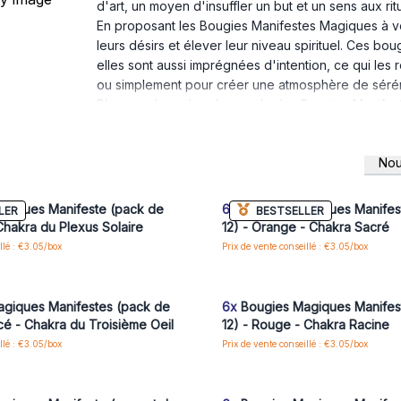
d'art, un moyen d'insuffler un but et un sens aux rit
En proposant les Bougies Manifestes Magiques à vos 
leurs désirs et élever leur niveau spirituel. Ces b
elles sont aussi imprégnées d'intention, ce qui les r
ou simplement pour créer une atmosphère de séréni
Plongez donc dans le monde des Bougies Manifeste
clients ne seront pas seulement attirés par leur be
potentiel de transformation et de manifestation que 
Nou
Illuminez votre stock avec les Bougies Manifestes M
us ou inscrivez-vous pour accéder
Connectez-vous ou inscrivez-vous
aux prix de gros
aux prix de gros
recherchent le pouvoir de l'intention et de la mani
magique à la découverte de soi.
giques Manifeste (pack de
6x
Bougies Magiques Manifes
LER
BESTSELLER
Vendu par paquet de 3 boîtes, chaque paquet conti
Chakra du Plexus Solaire
12) - Orange - Chakra Sacré
llé : €3.05/box
Prix de vente conseillé : €3.05/box
us ou inscrivez-vous pour accéder
Connectez-vous ou inscrivez-vous
aux prix de gros
aux prix de gros
giques Manifestes (pack de
6x
Bougies Magiques Manifes
cé - Chakra du Troisième Oeil
12) - Rouge - Chakra Racine
llé : €3.05/box
Prix de vente conseillé : €3.05/box
us ou inscrivez-vous pour accéder
Connectez-vous ou inscrivez-vous
aux prix de gros
aux prix de gros