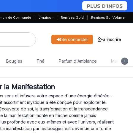
PLUS D'INFOS
nimum de Commande
Livraison
Remises Gold
Remises Sur Volume
Se connecter
S'inscrire
Bougies
Thé
Parfum d'Ambiance
Maison & J
 la Manifestation
os sens et infusera votre espace d'une énergie éthérée -
 assortiment mystique a été conçue pour exploiter le
découverte de soi, la transformation et la transcendance.
de la manifestation monte en flèche comme jamais
lus profonde avec eux-mêmes et avec l'univers, réalisant
e. La manifestation par les bougies est devenue une forme