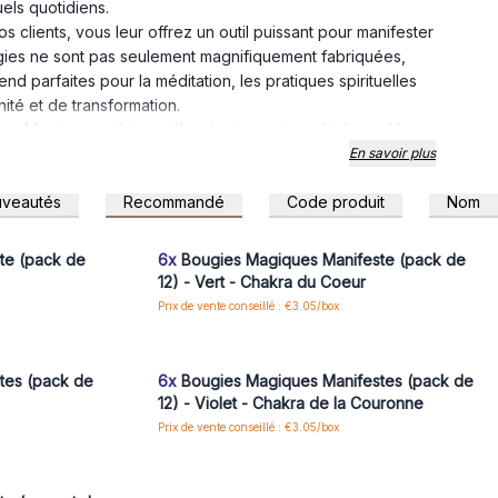
uels quotidiens.
clients, vous leur offrez un outil puissant pour manifester
ougies ne sont pas seulement magnifiquement fabriquées,
end parfaites pour la méditation, les pratiques spirituelles
té et de transformation.
s Magiques et laissez l'enchantement se déployer. Vos
auté exquise, mais seront également captivés par le
En savoir plus
ces bougies offrent. Elles sont teintées dans la masse.
veautés
Recommandé
Code produit
Nom
agiques et regardez-les illuminer la vie de ceux qui
 pour accéder
Connectez-vous ou inscrivez-vous pour accéder
aux prix de gros
festation. Invitez vos clients à embarquer pour un voyage
te (pack de
6x
Bougies Magiques Manifeste (pack de
ent 12 bougies (sauf MMC-11).
12) - Vert - Chakra du Coeur
Prix de vente conseillé : €3.05/box
 pour accéder
Connectez-vous ou inscrivez-vous pour accéder
aux prix de gros
tes (pack de
6x
Bougies Magiques Manifestes (pack de
12) - Violet - Chakra de la Couronne
Prix de vente conseillé : €3.05/box
 pour accéder