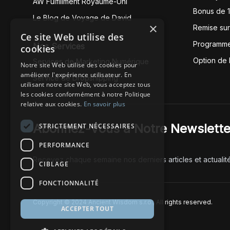
AW Fulfillment Royaume-Uni
Bonus de 
Le Blog de Voyage de David
×
Remise su
Ce site Web utilise des
Programme
Nos Services
cookies
Option de
Services de Marketing Numérique
Notre site Web utilise des cookies pour
améliorer l'expérience utilisateur. En
Service de Dropshipping
utilisant notre site Web, vous acceptez tous
les cookies conformément à notre Politique
relative aux cookies.
En savoir plus
Abonnez-Vous à Notre Newslette
STRICTEMENT NÉCESSAIRES
PERFORMANCE
Recevez chaque semaine nos derniers articles et actualit
CIBLAGE
FONCTIONNALITÉ
Copyright © 2024 Ancient Wisdom s.r.o., All rights reserved.
ACCEPTER TOUT