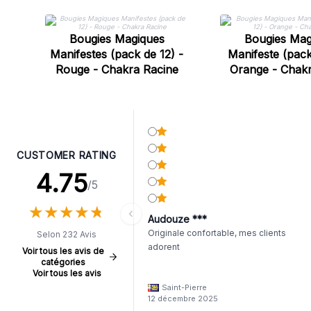
Bougies Magiques
Bougies Mag
Manifestes (pack de 12) -
Manifeste (pack
Rouge - Chakra Racine
Orange - Chak
CUSTOMER RATING
4.75
/5
★
★
★
★
★
★
★
★
★
★
Audouze ***
Originale confortable, mes clients
Selon 232 Avis
adorent
Voir tous les avis de
catégories
Voir tous les avis
Saint-Pierre
12 décembre 2025