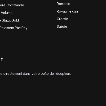
Romanie
1ère Commande
Royaume-Uni
r Volume
Croatie
 Statut Gold
Suède
 Paiement PastPay
r
és directement dans votre boîte de réception.