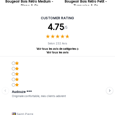
Bougeoir Bois Rétro Medium -
Bougeoir Bois Rétro Petit -
Blanc & Or
Turquoise & Or
CUSTOMER RATING
4.75
/5
★
★
★
★
★
★
★
★
★
★
Selon 232 Avis
Voir tous les avis de catégories
Voir tous les avis
Audouze ***
Originale confortable, mes clients adorent
Saint-Pierre