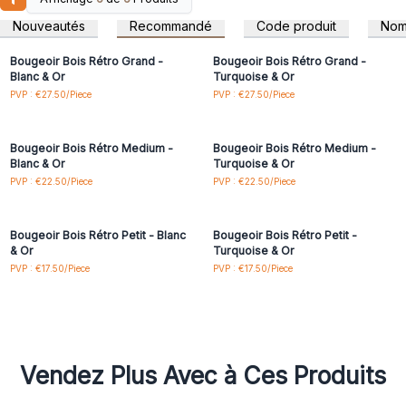
Connectez-vous ou
Connectez-vous ou
inscrivez-vous pour
inscrivez-vous pour
Nouveautés
Recommandé
Code produit
No
accéder aux prix de gros
accéder aux prix de gros
Bougeoir Bois Rétro Grand -
Bougeoir Bois Rétro Grand -
Blanc & Or
Turquoise & Or
Connectez-vous ou
Connectez-vous ou
PVP : €27.50/Piece
PVP : €27.50/Piece
inscrivez-vous pour
inscrivez-vous pour
accéder aux prix de gros
accéder aux prix de gros
Bougeoir Bois Rétro Medium -
Bougeoir Bois Rétro Medium -
Blanc & Or
Turquoise & Or
Connectez-vous ou
Connectez-vous ou
PVP : €22.50/Piece
PVP : €22.50/Piece
inscrivez-vous pour
inscrivez-vous pour
accéder aux prix de gros
accéder aux prix de gros
Bougeoir Bois Rétro Petit - Blanc
Bougeoir Bois Rétro Petit -
& Or
Turquoise & Or
PVP : €17.50/Piece
PVP : €17.50/Piece
Vendez Plus Avec à Ces Produits