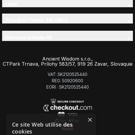
Légal
Pourquoi Choisir AW Gifts?
Découvrez la Famille AW
Ancient Wisdom s.r.o.,
CTPark Trnava, Prílohy 583/57, 919 26 Zavar, Slovaquie
VAT: SK2120525440
REG: 50920600
EORI : SK2120525440
×
Ce site Web utilise des
cookies