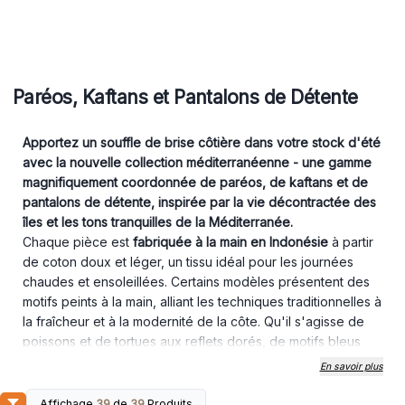
Paréos, Kaftans et Pantalons de Détente
Apportez un souffle de brise côtière dans votre stock d'été
avec la nouvelle collection méditerranéenne - une gamme
magnifiquement coordonnée de paréos, de kaftans et de
pantalons de détente, inspirée par la vie décontractée des
îles et les tons tranquilles de la Méditerranée.
Chaque pièce est
fabriquée à la main en Indonésie
à partir
de coton doux et léger, un tissu idéal pour les journées
chaudes et ensoleillées. Certains modèles présentent des
motifs peints à la main, alliant les techniques traditionnelles à
la fraîcheur et à la modernité de la côte. Qu'il s'agisse de
poissons et de tortues aux reflets dorés, de motifs bleus
maléfiques ou d'impressions en bloc, ces vêtements font
En savoir plus
bonne impression sans en faire trop.
Pourquoi stocker cette collection ?
Affichage
39
de
39
Produits