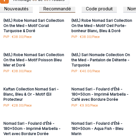
Connectez-vous ou
Connectez-vous ou
Tendance et saisonnier :
Le thème côtier est toujours en
inscrivez-vous pour
inscrivez-vous pour
Nouveautés
Recommandé
Code produit
No
accéder aux prix de gros
accéder aux prix de gros
vogue au printemps et en été.
L'attrait du fait main :
Cette collection soutient l'artisanat - un
(M/L) Robe Nomad Sari Collection
(M/L) Robe Nomad Sari Collection
atout pour les boutiques qui se concentrent sur les produits
On the Med – Motif Corail
On the Med – Motif Oeil Porte-
Turquoise & Doré
bonheur Blanc, Bleu & Doré
à caractère historique.
Connectez-vous ou
Connectez-vous ou
PVP : €38.00/Piece
PVP : €38.00/Piece
Grandes marges :
Prix de vente conseillé attractif sur
inscrivez-vous pour
inscrivez-vous pour
accéder aux prix de gros
accéder aux prix de gros
l'ensemble de la gamme, idéal pour les détaillants qui
cherchent à offrir quelque chose de spécial.
(M/L) Robe Nomad Sari Collection
(M/L) Sari Nomade Collection On
Présentation complète :
Facile à commercialiser - ces
On the Med – Motif Poisson Bleu
the Med - Pantalon de Détente -
pièces sont superbes ensemble.
Mer et Doré
Turquoise
Connectez-vous ou
Connectez-vous ou
PVP : €38.00/Piece
PVP : €40.00/Piece
Ajoutez une touche de turquoise, un tourbillon d'or et un
inscrivez-vous pour
inscrivez-vous pour
murmure de brise marine dans votre magasin avec cette
accéder aux prix de gros
accéder aux prix de gros
collection unique de vêtements de plage fabriqués à la
Kaftan Collection Nomad Sari -
Nomad Sari - Foulard d'Été -
main.
Blanc, Bleu & Or - Motif Œil
180x50cm - Imprimé Marbella -
Parfaite pour les boutiques, les spas, les stations balnéaires
Protecteur
Café avec Bordure Dorée
ou les marchés d'été.
Connectez-vous ou
Connectez-vous ou
PVP : €28.00/Piece
PVP : €9.90/Piece
inscrivez-vous pour
inscrivez-vous pour
accéder aux prix de gros
accéder aux prix de gros
Nomad Sari - Foulard d'Été -
Nomad Sari - Foulard d'Été -
180x50cm - Imprimé Marbella -
180x50cm - Aqua Fish - Bleu
Vert avec Bordure Dorée
Marin