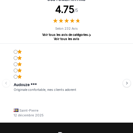
4.75
/5
★
★
★
★
★
★
★
★
★
★
Selon 232 Avis
Voir tous les avis de catégories
Voir tous les avis
Audouze ***
Originale confortable, mes clients adorent
Saint-Pierre
12 décembre 2025