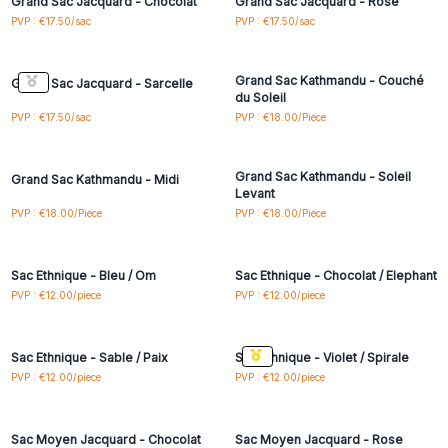
Grand Sac Jacquard - Chocolat
Grand Sac Jacquard - Rose
Connectez-vous ou
Connectez-vous ou
PVP : €17.50/sac
PVP : €17.50/sac
inscrivez-vous pour
inscrivez-vous pour
accéder aux prix de gros
accéder aux prix de gros
Grand Sac Kathmandu - Couché
Grand Sac Jacquard - Sarcelle
du Soleil
Connectez-vous ou
Connectez-vous ou
PVP : €17.50/sac
PVP : €18.00/Piece
inscrivez-vous pour
inscrivez-vous pour
accéder aux prix de gros
accéder aux prix de gros
Grand Sac Kathmandu - Soleil
Grand Sac Kathmandu - Midi
Levant
Connectez-vous ou
Connectez-vous ou
PVP : €18.00/Piece
PVP : €18.00/Piece
inscrivez-vous pour
inscrivez-vous pour
accéder aux prix de gros
accéder aux prix de gros
Sac Ethnique - Bleu / Om
Sac Ethnique - Chocolat / Elephant
Connectez-vous ou
Connectez-vous ou
PVP : €12.00/piece
PVP : €12.00/piece
inscrivez-vous pour
inscrivez-vous pour
accéder aux prix de gros
accéder aux prix de gros
Sac Ethnique - Sable / Paix
Sac Ethnique - Violet / Spirale
Connectez-vous ou
Connectez-vous ou
PVP : €12.00/piece
PVP : €12.00/piece
inscrivez-vous pour
inscrivez-vous pour
accéder aux prix de gros
accéder aux prix de gros
Sac Moyen Jacquard - Chocolat
Sac Moyen Jacquard - Rose