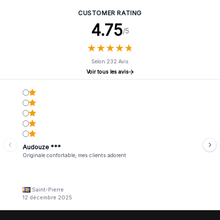
CUSTOMER RATING
4.75
/5
★
★
★
★
★
★
★
★
★
★
Selon 232 Avis
Voir tous les avis
Audouze ***
Originale confortable, mes clients adorent
Saint-Pierre
12 décembre 2025