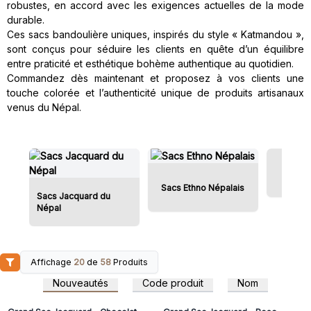
robustes, en accord avec les exigences actuelles de la mode
durable.
Ces sacs bandoulière uniques, inspirés du style « Katmandou »,
sont conçus pour séduire les clients en quête d’un équilibre
entre praticité et esthétique bohème authentique au quotidien.
Commandez dès maintenant et proposez à vos clients une
touche colorée et l’authenticité unique de produits artisanaux
venus du Népal.
Sacs
Sacs Ethno Népalais
Sacs Jacquard du
Népal
Affichage
20
de
58
Produits
Connectez-vous ou
Connectez-vous ou
inscrivez-vous pour
inscrivez-vous pour
Nouveautés
Code produit
Nom
accéder aux prix de gros
accéder aux prix de gros