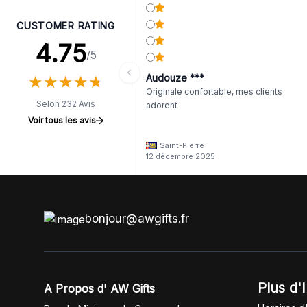
CUSTOMER RATING
4.75
/5
★
★
★
★
★
★
★
★
★
★
Audouze ***
Originale confortable, mes clients
Selon 232 Avis
adorent
Voir tous les avis
Saint-Pierre
12 décembre 2025
bonjour@awgifts.fr
Plus d'
A Propos d' AW Gifts