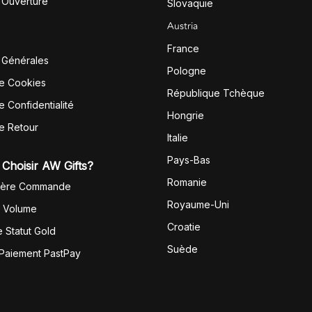
'Ouverture
Slovaquie
Austria
France
 Générales
Pologne
de Cookies
République Tchèque
e Confidentialité
Hongrie
de Retour
Italie
Pays-Bas
Choisir AW Gifts?
Romanie
1ère Commande
Royaume-Uni
r Volume
Croatie
 Statut Gold
Suède
 Paiement PastPay