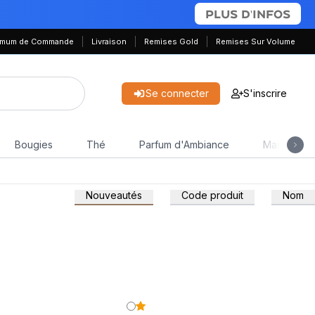
PLUS D'INFOS
nimum de Commande
Livraison
Remises Gold
Remises Sur Volume
Se connecter
S'inscrire
Bougies
Thé
Parfum d'Ambiance
Maison & J
Nouveautés
Code produit
Nom