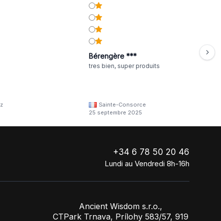
Bérengère ***
tres bien, super produits
z
Sainte-Consorce
25 septembre 2025
+34 6 78 50 20 46
Lundi au Vendredi 8h-16h
Ancient Wisdom s.r.o.,
CTPark Trnava, Prílohy 583/57, 919