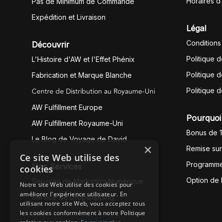
Horaires d
Pas de Minimum de Commande
Expédition et Livraison
Légal
Conditions
Découvrir
Politique 
L'Histoire d'AW et l'Effet Phénix
Politique d
Fabrication et Marque Blanche
Centre de Distribution au Royaume-Uni
Politique 
AW Fulfillment Europe
Pourquoi 
AW Fulfillment Royaume-Uni
Bonus de 
Le Blog de Voyage de David
×
Remise su
Ce site Web utilise des
Programme
Nos Services
cookies
Option de
Services de Marketing Numérique
Notre site Web utilise des cookies pour
améliorer l'expérience utilisateur. En
Service de Dropshipping
utilisant notre site Web, vous acceptez tous
les cookies conformément à notre Politique