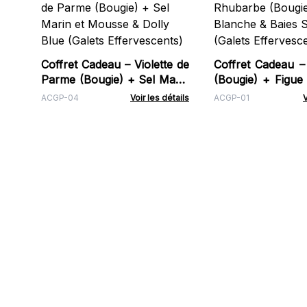
Coffret Cadeau – Violette de
Coffret Cadeau 
Parme (Bougie) + Sel Marin
(Bougie) + Figue
et Mousse & Dolly Blue
Baies Sauvage
ACGP-04
Voir les détails
ACGP-01
V
(Galets Effervescents)
Effervescents)