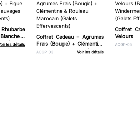
– Rhubarbe
Coffret 
 Blanche &
Velour
Coffret Cadeau – Agrumes
s (Galets
Winderm
Frais (Bougie) + Clémentine
oir les détails
ACGP-05
(Galets Ef
& Rouleau Marocain (Galets
ACGP-03
Voir les détails
Effervescents)