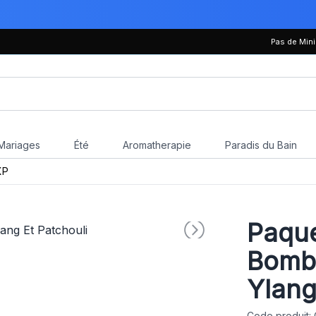
Pas de Mi
Mariages
Été
Aromatherapie
Paradis du Bain
XP
Paque
Bombe
Ylang
Code produit: 