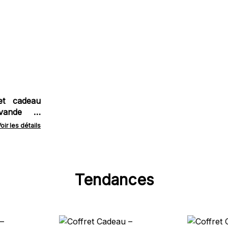
ret cadeau
ande et
oir les détails
Tendances