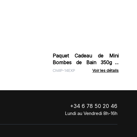
Paquet Cadeau de Mini
Bombes de Bain 350g -
Lavande Et Bergamote
ChillP-14EXP
Voir les détails
+34 6 78 50 20 46
Lundi au Vendredi 8h-16h