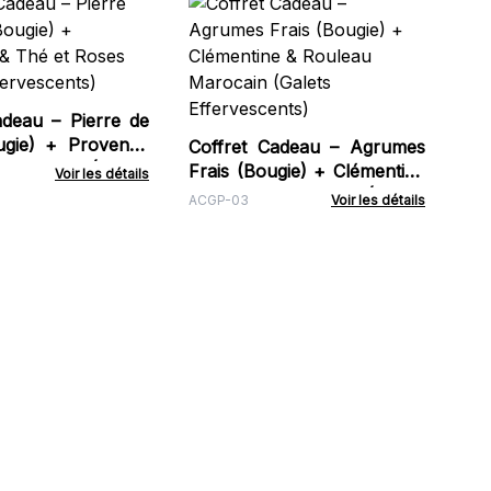
Co
Fe
GFS
adeau – Pierre de
ugie) + Provence
Coffret Cadeau – Agrumes
 Roses (Galets
Frais (Bougie) + Clémentine
Voir les détails
nts)
& Rouleau Marocain (Galets
ACGP-03
Voir les détails
Effervescents)