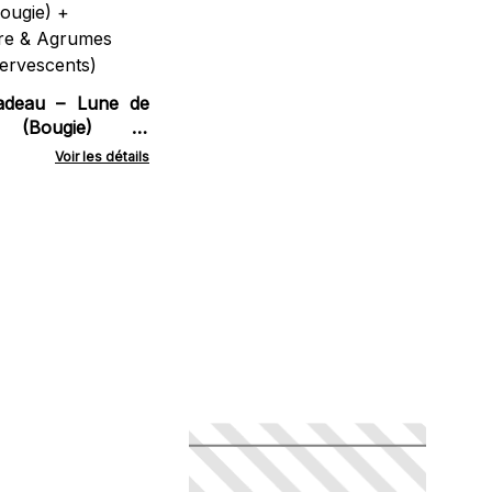
Fe
GFS
Cadeau – Lune de
s (Bougie) +
ere & Agrumes
Voir les détails
fervescents)