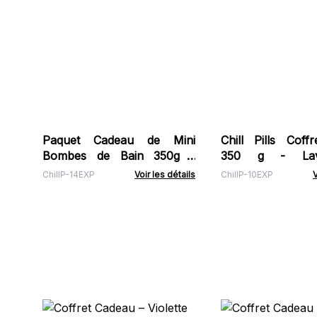
Paquet Cadeau de Mini
Chill Pills Coff
Bombes de Bain 350g -
350 g - Lav
Lavande Et Bergamote
bergamote
ChillP-14EXP
Voir les détails
ChillP-10EXP
V