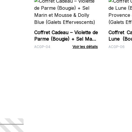
Coffret Cadeau – Violette de
Coffret C
Parme (Bougie) + Sel Marin
Lune (Bo
et Mousse & Dolly Blue
& Thé et
ACGP-04
Voir les détails
ACGP-06
(Galets Effervescents)
Effervesce