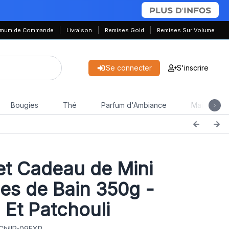
PLUS D'INFOS
nimum de Commande
Livraison
Remises Gold
Remises Sur Volume
Se connecter
S'inscrire
Bougies
Thé
Parfum d'Ambiance
Maison & J
t Cadeau de Mini
s de Bain 350g -
 Et Patchouli
ChillP-09EXP