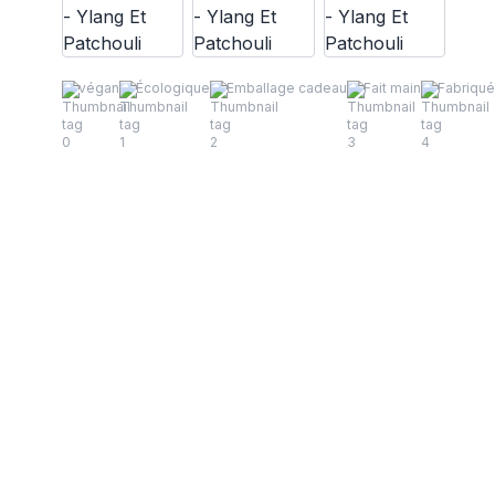
végan
Écologique
Emballage cadeau
Fait main
Fabriqu