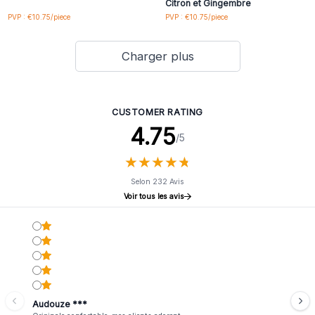
Citron et Gingembre
PVP : €10.75/piece
PVP : €10.75/piece
Charger plus
CUSTOMER RATING
4.75
/5
★
★
★
★
★
★
★
★
★
★
Selon 232 Avis
Voir tous les avis
Audouze ***