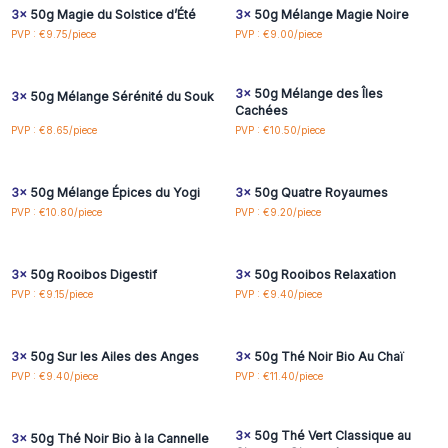
3x
50g Magie du Solstice d’Été
3x
50g Mélange Magie Noire
Connectez-vous ou
Connectez-vous ou
PVP : €9.75/piece
PVP : €9.00/piece
inscrivez-vous pour
inscrivez-vous pour
accéder aux prix de gros
accéder aux prix de gros
3x
50g Mélange des Îles
3x
50g Mélange Sérénité du Souk
Cachées
Connectez-vous ou
Connectez-vous ou
PVP : €8.65/piece
PVP : €10.50/piece
inscrivez-vous pour
inscrivez-vous pour
accéder aux prix de gros
accéder aux prix de gros
3x
50g Mélange Épices du Yogi
3x
50g Quatre Royaumes
Connectez-vous ou
Connectez-vous ou
PVP : €10.80/piece
PVP : €9.20/piece
inscrivez-vous pour
inscrivez-vous pour
accéder aux prix de gros
accéder aux prix de gros
3x
50g Rooibos Digestif
3x
50g Rooibos Relaxation
Connectez-vous ou
Connectez-vous ou
PVP : €9.15/piece
PVP : €9.40/piece
inscrivez-vous pour
inscrivez-vous pour
accéder aux prix de gros
accéder aux prix de gros
3x
50g Sur les Ailes des Anges
3x
50g Thé Noir Bio Au Chaï
Connectez-vous ou
Connectez-vous ou
PVP : €9.40/piece
PVP : €11.40/piece
inscrivez-vous pour
inscrivez-vous pour
accéder aux prix de gros
accéder aux prix de gros
3x
50g Thé Vert Classique au
3x
50g Thé Noir Bio à la Cannelle