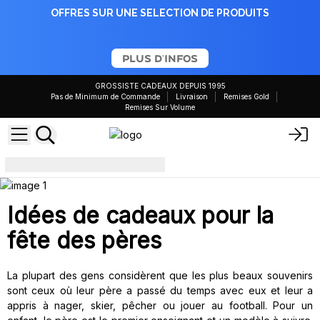
OFFRES SUR UNE SELECTION DE PRODUITS
PLUS D'INFOS
GROSSISTE CADEAUX DEPUIS 1995
Pas de Minimum de Commande
Livraison
Remises Gold
Remises Sur Volume
fathersday
Idées de cadeaux pour la
fête des pères
La plupart des gens considèrent que les plus beaux souvenirs
sont ceux où leur père a passé du temps avec eux et leur a
appris à nager, skier, pêcher ou jouer au football. Pour un