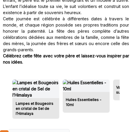
enfant, le père est le premier enseignant et un modèle à suivre.
L’enfant l’idéalise toute sa vie, le suit volontiers et construit son
existence à partir de souvenirs heureux.
Cette journée est célébrée à différentes dates à travers le
monde, et chaque région possède ses propres traditions pour
honorer la paternité. La fête des pères complète d’autres
célébrations dédiées aux membres de la famille, comme la fête
des mères, la journée des frères et sœurs ou encore celle des
grands-parents.
Célébrez cette fête avec votre père et laissez-vous inspirer par
nos idées.
Vases en
sur Raci
Huiles Essentielles -
Lampes et Bougeoirs
10ml
en cristal de Sel de
l’Himalaya