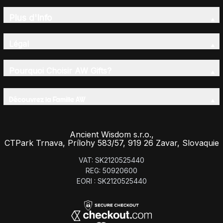
Plus d'Info
Légal
Pourquoi Choisir AW Gifts?
Découvrez la Famille AW
Ancient Wisdom s.r.o.,
CTPark Trnava, Prílohy 583/57, 919 26 Zavar, Slovaquie
VAT: SK2120525440
REG: 50920600
EORI : SK2120525440