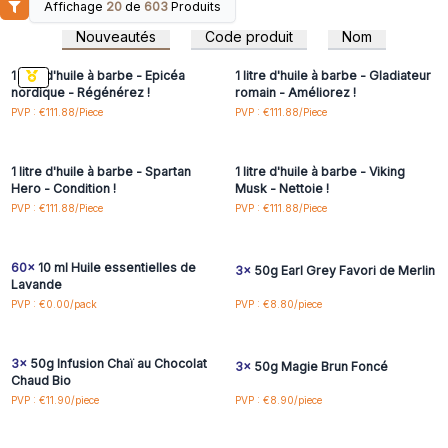
Affichage
20
de
603
Produits
Connectez-vous ou
Connectez-vous ou
inscrivez-vous pour
inscrivez-vous pour
Nouveautés
Code produit
Nom
accéder aux prix de gros
accéder aux prix de gros
1 litre d'huile à barbe - Epicéa
1 litre d'huile à barbe - Gladiateur
nordique - Régénérez !
romain - Améliorez !
Connectez-vous ou
Connectez-vous ou
PVP : €111.88/Piece
PVP : €111.88/Piece
inscrivez-vous pour
inscrivez-vous pour
accéder aux prix de gros
accéder aux prix de gros
1 litre d'huile à barbe - Spartan
1 litre d'huile à barbe - Viking
Hero - Condition !
Musk - Nettoie !
Connectez-vous ou
Connectez-vous ou
PVP : €111.88/Piece
PVP : €111.88/Piece
inscrivez-vous pour
inscrivez-vous pour
accéder aux prix de gros
accéder aux prix de gros
60x
10 ml Huile essentielles de
3x
50g Earl Grey Favori de Merlin
Lavande
Connectez-vous ou
Connectez-vous ou
PVP : €0.00/pack
PVP : €8.80/piece
inscrivez-vous pour
inscrivez-vous pour
accéder aux prix de gros
accéder aux prix de gros
3x
50g Infusion Chaï au Chocolat
3x
50g Magie Brun Foncé
Chaud Bio
Connectez-vous ou
Connectez-vous ou
PVP : €11.90/piece
PVP : €8.90/piece
inscrivez-vous pour
inscrivez-vous pour
accéder aux prix de gros
accéder aux prix de gros