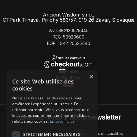
Ancient Wisdom s.r.o.,
CTPark Trnava, Prílohy 583/57, 919 26 Zavar, Slovaquie
VAT: SK2120525440
REG: 50920600
EORI : SK2120525440
×
Ce site Web utilise des
cookies
Notre site Web utilise des cookies pour
améliorer l'expérience utilisateur. En
utilisant notre site Web, vous acceptez tous
les cookies conformément à notre Politique
Abonnez-Vous à Notre Newsletter
relative aux cookies.
En savoir plus
Recevez chaque semaine nos derniers articles et actualités
STRICTEMENT NÉCESSAIRES