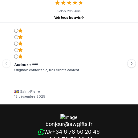
★
★
★
★
★
★
★
★
★
★
Selon 232 Avis
Voir tous les avis
Audouze ***
Originale confortable, mes clients adorent
Saint-Pierre
12 décembre 2025
bonjour@awgifts.fr
+34 6 78 50 20 46
WA: