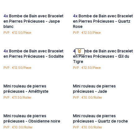
inscrivez-vous pour
inscrivez-vous pour
accéder aux prix de gros
accéder aux prix de gros
4x
Bombe de Bain avec Bracelet
4x
Bombe de Bain avec Bracelet
en Pierres Précieuses - Jaspe
en Pierres Précieuses - Quartz
blanc
Rose
Connectez-vous ou
Connectez-vous ou
PVP : €12.50/Piece
PVP : €12.50/Piece
inscrivez-vous pour
inscrivez-vous pour
accéder aux prix de gros
accéder aux prix de gros
4x
Bombe de Bain avec Bracelet
4x
Bombe de Bain avec Bracelet
en Pierres Précieuses - Sodalite
en Pierres Précieuses - Œil du
Tigre
Connectez-vous ou
Connectez-vous ou
PVP : €12.50/Piece
PVP : €12.50/Piece
inscrivez-vous pour
inscrivez-vous pour
accéder aux prix de gros
accéder aux prix de gros
Mini rouleau de pierres
Mini rouleau de pierres
précieuses - Améthyste
précieuses - Jade
Connectez-vous ou
Connectez-vous ou
PVP : €11.50/Roller
PVP : €10.00/Roller
inscrivez-vous pour
inscrivez-vous pour
accéder aux prix de gros
accéder aux prix de gros
Mini rouleau de pierres
Mini rouleau de pierres
précieuses - Obsidienne noire
précieuses - Quartz de roche
Connectez-vous ou
Connectez-vous ou
PVP : €10.00/Roller
PVP : €10.00/Roller
inscrivez-vous pour
inscrivez-vous pour
accéder aux prix de gros
accéder aux prix de gros