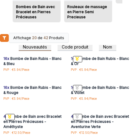
Bombes de Bain avec
Rouleaux de massage
Bracelet en Pierres
en Pierre Semi
Précieuses
Precieuse
Affichage
20
de
42
Produits
Connectez-vous ou
Connectez-vous ou
inscrivez-vous pour
inscrivez-vous pour
Nouveautés
Code produit
Nom
accéder aux prix de gros
accéder aux prix de gros
16x
Bombe de Bain Rubis - Blanc
16x
Bombe de Bain Rubis - Blanc
& Bleu
& Or
Connectez-vous ou
Connectez-vous ou
PVP : €5.94/Piece
PVP : €5.94/Piece
inscrivez-vous pour
inscrivez-vous pour
accéder aux prix de gros
accéder aux prix de gros
16x
Bombe de Bain Rubis - Blanc
16x
Bombe de Bain Rubis - Blanc
& Rouge
& Violet
Connectez-vous ou
Connectez-vous ou
PVP : €5.94/Piece
PVP : €5.94/Piece
inscrivez-vous pour
inscrivez-vous pour
accéder aux prix de gros
accéder aux prix de gros
4x
Bombe de Bain avec Bracelet
4x
Bombe de Bain avec Bracelet
en Pierres Précieuses -
en Pierres Précieuses -
Améthyste
Aventurine Verte
Connectez-vous ou
Connectez-vous ou
PVP : €12.50/Piece
PVP : €12.50/Piece