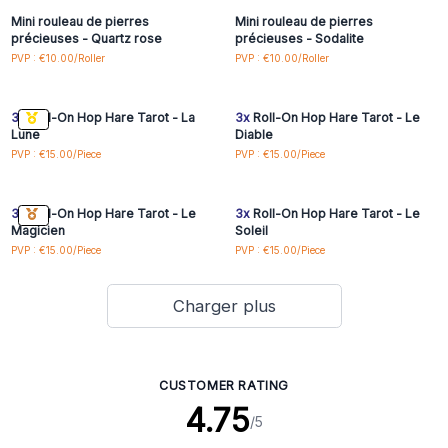
Mini rouleau de pierres
Mini rouleau de pierres
précieuses - Quartz rose
précieuses - Sodalite
Connectez-vous ou
Connectez-vous ou
PVP : €10.00/Roller
PVP : €10.00/Roller
inscrivez-vous pour
inscrivez-vous pour
accéder aux prix de gros
accéder aux prix de gros
3x
Roll-On Hop Hare Tarot - La
3x
Roll-On Hop Hare Tarot - Le
Lune
Diable
Connectez-vous ou
Connectez-vous ou
PVP : €15.00/Piece
PVP : €15.00/Piece
inscrivez-vous pour
inscrivez-vous pour
accéder aux prix de gros
accéder aux prix de gros
3x
Roll-On Hop Hare Tarot - Le
3x
Roll-On Hop Hare Tarot - Le
Magicien
Soleil
PVP : €15.00/Piece
PVP : €15.00/Piece
Charger plus
CUSTOMER RATING
4.75
/5