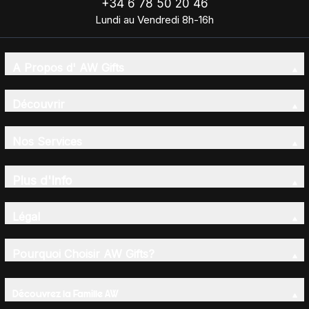
+34 6 78 50 20 46
Lundi au Vendredi 8h-16h
A Propos d' AW Gifts
Découvrir
Nos Services
Plus d'Info
Légal
Pourquoi Choisir AW Gifts?
Découvrez la Famille AW