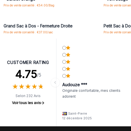
Prix de vente conseillé : €54.00/Bag
Prix de vente conse
Connectez-vous ou inscrivez-vous pour accéder
Connectez-vo
aux prix de gros
Grand Sac à Dos - Fermeture Droite
Petit Sac à D
Prix de vente conseillé : €37.00/sac
Prix de vente conse
CUSTOMER RATING
4.75
/5
★
★
★
★
★
★
★
★
★
★
Audouze ***
Originale confortable, mes clients
Selon 232 Avis
adorent
Voir tous les avis
Saint-Pierre
12 décembre 2025