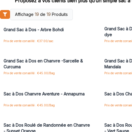
Proposez à vos clients bien plus qu’un simple sac à d
Affichage
19
de
19
Produits
Connectez-vous ou inscrivez-vous pour accéder
Connectez-vo
aux prix de gros
Grand Sac à D
Grand Sac à Dos - Arbre Bohdi
dye
Prix de vente conseillé : €37.00/sac
Prix de vente conse
Connectez-vous ou inscrivez-vous pour accéder
Connectez-vo
aux prix de gros
Grand Sac à Dos en Chanvre -Sarcelle &
Grand Sac à D
Curcuma
Mandala
Prix de vente conseillé : €45.00/Bag
Prix de vente conse
Connectez-vous ou inscrivez-vous pour accéder
Connectez-vo
aux prix de gros
Sac à Dos Chanvre Aventure - Annapurna
Sac à Dos Ch
Prix de vente conseillé : €45.00/Bag
Prix de vente conse
Connectez-vous ou inscrivez-vous pour accéder
Connectez-vo
aux prix de gros
Sac à Dos Roulé de Randonnée en Chanvre
Sac à Dos Ro
- Sunset Orange
- Vert Sauge