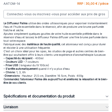
AATOM-14
RRP : 30,00 € / pièce
Connectez-vous ou inscrivez-vous pour accéder aux prix de gros
Le Diffuseur Palma
utilise des ondes ultrasoniques pour vaporiser instantanément
l'eau et l'huile essentielle dans le réservoir, afin de produire une brume parfumée
fraîche et sèche.
Ajoutez simplement quelques gouttes de votre huile essentielle préférée dans le
réservoir d'eau et laissez le diffuseur Palma diffuser une fine brume parfumée dans
tout votre espace.
Fabriqué avec des
matériaux de haute qualité
, cet atomiseur est conçu pour durer
et résister à une utilisation fréquente.
C'est un choix idéal pour les spas, les studios de yoga et autres centres de bien-
être qui souhaitent offrir à leurs clients une expérience d'aromathérapie luxueuse.
- Capacité du récipient
- 400ml
- Couleurs LED -
7 couleurs
- Prise USB
( longueur du fil 100cm)
- S'arrête automatiquement
quand il n'y a plus d'eau
- Chrono:
1, 3, 6h
-Dimensions :
Hauteur: 21,5 cm, Diamètre: 16.5cm, Poids: 400g
Commandez l'atomiseur Palma dès aujourd'hui et améliorez la relaxation et le bien-
être de vos clients.
Spécifications et documentation du produit
Livraison