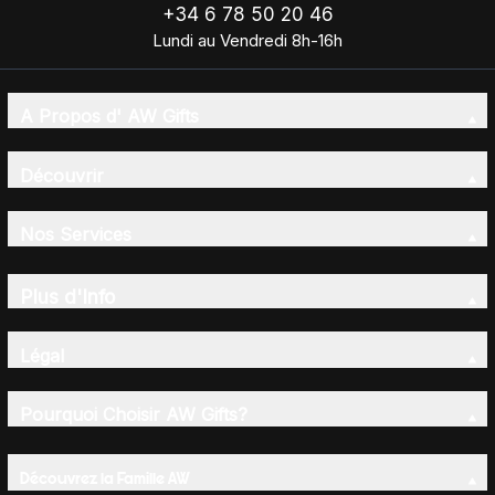
+34 6 78 50 20 46
Lundi au Vendredi 8h-16h
A Propos d' AW Gifts
Découvrir
Nos Services
Plus d'Info
Légal
Pourquoi Choisir AW Gifts?
Découvrez la Famille AW