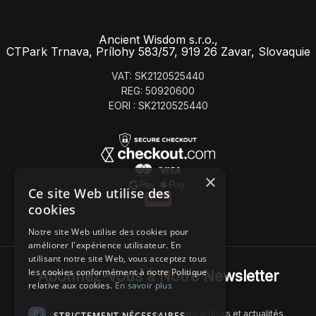
Ancient Wisdom s.r.o.,
CTPark Trnava, Prílohy 583/57, 919 26 Zavar, Slovaquie
VAT: SK2120525440
REG: 50920600
EORI : SK2120525440
×
Ce site Web utilise des
cookies
Notre site Web utilise des cookies pour
améliorer l'expérience utilisateur. En
utilisant notre site Web, vous acceptez tous
les cookies conformément à notre Politique
Abonnez-Vous à Notre Newsletter
relative aux cookies.
En savoir plus
Recevez chaque semaine nos derniers articles et actualités
STRICTEMENT NÉCESSAIRES