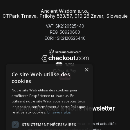
Ancient Wisdom s.r.o.,
CTPark Trnava, Prílohy 583/57, 919 26 Zavar, Slovaquie
VAT: SK2120525440
REG: 50920600
EORI : SK2120525440
×
Ce site Web utilise des
cookies
Notre site Web utilise des cookies pour
améliorer l'expérience utilisateur. En
utilisant notre site Web, vous acceptez tous
les cookies conformément à notre Politique
Abonnez-Vous à Notre Newsletter
relative aux cookies.
En savoir plus
Recevez chaque semaine nos derniers articles et actualités
STRICTEMENT NÉCESSAIRES
directement dans votre boîte de réception.