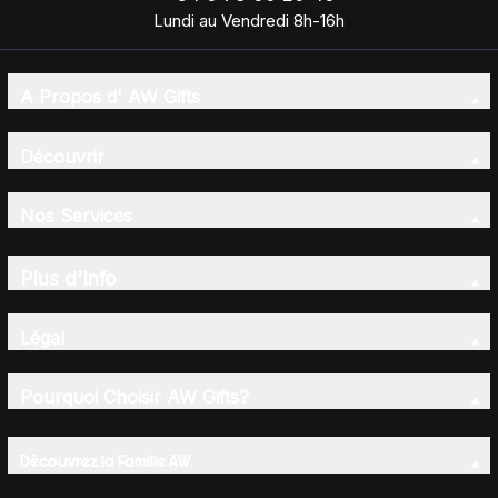
Lundi au Vendredi 8h-16h
A Propos d' AW Gifts
Découvrir
Nos Services
Plus d'Info
Légal
Pourquoi Choisir AW Gifts?
Découvrez la Famille AW