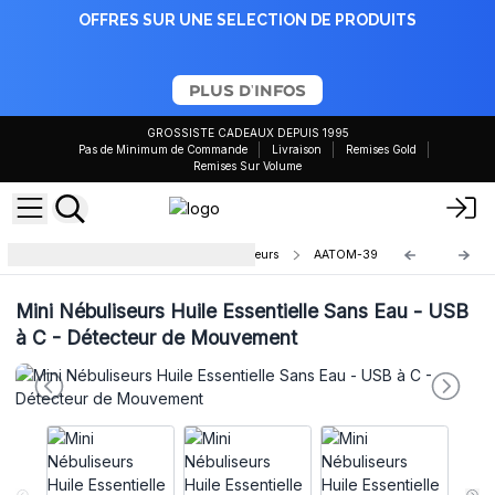
OFFRES SUR UNE SELECTION DE PRODUITS
PLUS D'INFOS
GROSSISTE CADEAUX DEPUIS 1995
Pas de Minimum de Commande
Livraison
Remises Gold
Remises Sur Volume
Diffuseurs Ultrasonique LED Couleurs
AATOM-39
Mini Nébuliseurs Huile Essentielle Sans Eau - USB
à C - Détecteur de Mouvement