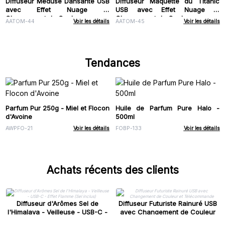
Diffuseur Méduse Dansante USB
Diffuseur Maquette du Titanic
avec Effet Nuage et
USB avec Effet Nuage et
Changement de Couleur
Changement de Couleur
AATOM-44
Voir les détails
AATOM-45
Voir les détails
Tendances
Parfum Pur 250g - Miel et Flocon
Huile de Parfum Pure Halo -
d'Avoine
500ml
AWPFO-21
Voir les détails
FOBP-133
Voir les détails
Achats récents des clients
Diffuseur d'Arômes Sel de
Diffuseur Futuriste Rainuré USB
l'Himalaya - Veilleuse - USB-C -
avec Changement de Couleur
Effet Flamme (Sel inclus)
et Télécommande