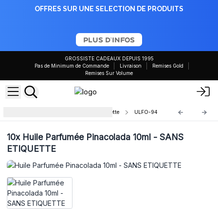
OFFRES SUR UNE SELECTION DE PRODUITS
PLUS D'INFOS
GROSSISTE CADEAUX DEPUIS 1995
Pas de Minimum de Commande
Livraison
Remises Gold
Remises Sur Volume
Huile Parfumée 10ml – Sans Étiquette
ULFO-94
10x
Huile Parfumée Pinacolada 10ml - SANS
ETIQUETTE