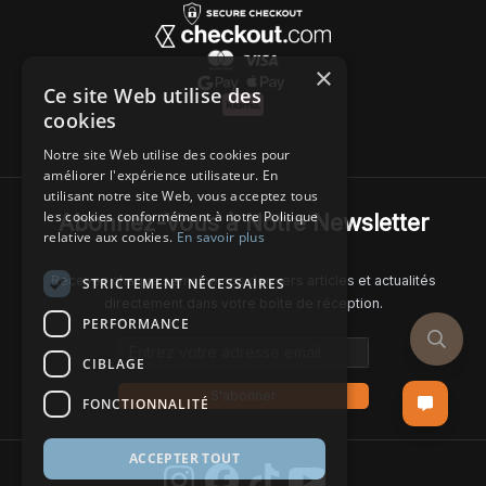
×
Ce site Web utilise des
cookies
Notre site Web utilise des cookies pour
améliorer l'expérience utilisateur. En
utilisant notre site Web, vous acceptez tous
les cookies conformément à notre Politique
Abonnez-Vous à Notre Newsletter
relative aux cookies.
En savoir plus
Recevez chaque semaine nos derniers articles et actualités
STRICTEMENT NÉCESSAIRES
directement dans votre boîte de réception.
PERFORMANCE
Email address
CIBLAGE
S'abonner
FONCTIONNALITÉ
ACCEPTER TOUT