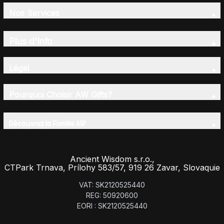
Nos Services
Plus d'Info
Légal
Pourquoi Choisir AW Gifts?
Découvrez la Famille AW
Ancient Wisdom s.r.o.,
CTPark Trnava, Prílohy 583/57, 919 26 Zavar, Slovaquie
VAT: SK2120525440
REG: 50920600
EORI : SK2120525440