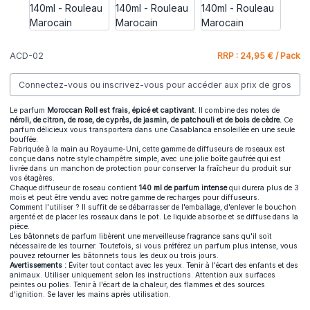
ACD-02
RRP : 24,95 € / Pack
Connectez-vous ou inscrivez-vous pour accéder aux prix de gros
Le parfum
Moroccan Roll est frais, épicé et captivant
. Il combine des notes de
néroli, de citron, de rose, de cyprès, de jasmin, de patchouli et de bois de cèdre.
Ce
parfum délicieux vous transportera dans une Casablanca ensoleillée en une seule
bouffée.
Fabriquée à la main au Royaume-Uni, cette gamme de diffuseurs de roseaux est
conçue dans notre style champêtre simple, avec une jolie boîte gaufrée qui est
livrée dans un manchon de protection pour conserver la fraîcheur du produit sur
vos étagères.
Chaque diffuseur de roseau contient
140 ml de parfum intense
qui durera plus de 3
mois et peut être vendu avec notre
gamme de recharges pour diffuseurs.
Comment l'utiliser ? Il suffit de se débarrasser de l'emballage, d'enlever le bouchon
argenté et de placer les roseaux dans le pot. Le liquide absorbe et se diffuse dans la
pièce.
Les bâtonnets de parfum libèrent une merveilleuse fragrance sans qu'il soit
nécessaire de les tourner. Toutefois, si vous préférez un parfum plus intense, vous
pouvez retourner les bâtonnets tous les deux ou trois jours.
Avertissements :
Éviter tout contact avec les yeux. Tenir à l'écart des enfants et des
animaux. Utiliser uniquement selon les instructions. Attention aux surfaces
peintes ou polies. Tenir à l'écart de la chaleur, des flammes et des sources
d'ignition. Se laver les mains après utilisation.