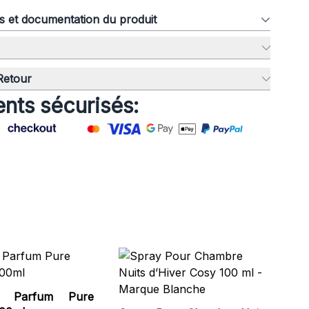
ns et documentation du produit
 Retour
nts sécurisés:
Sp
d’
Ma
e Parfum Pure
XRP