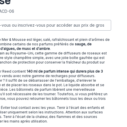
se
 ACD-06
vous ou inscrivez-vous pour accéder aux prix de gros
 Mer & Mousse est léger, salé, rafraîchissant et plein d'arômes de
 combine certains de nos parfums préférés de
sauge, de
'algues, de musc et d'ambre
.
main au Royaume-Uni, cette gamme de diffuseurs de roseaux est
e style champêtre simple, avec une jolie boîte gaufrée qui est
anchon de protection pour conserver la fraîcheur du produit sur
r Reed contient
140 ml de parfum intense qui durera plus de 3
re vendu avec notre
gamme de recharges pour diffuseurs.
r ? Il suffit de se débarrasser de l'emballage, d'enlever le
et de placer les roseaux dans le pot. Le liquide absorbe et se
pièce. Les bâtonnets de parfum libèrent une merveilleuse
'il soit nécessaire de les tourner. Toutefois, si vous préférez un
nse, vous pouvez retourner les bâtonnets tous les deux ou trois
:
Éviter tout contact avec les yeux. Tenir à l'écart des enfants et
liser uniquement selon les instructions. Attention aux surfaces
s. Tenir à l'écart de la chaleur, des flammes et des sources
er les mains après utilisation.