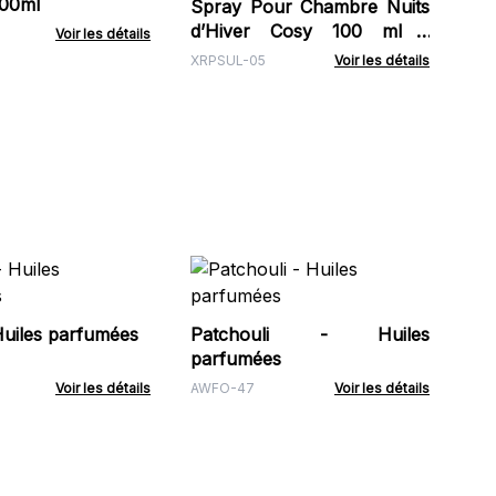
500ml
Spray Pour Chambre Nuits
d’Hiver Cosy 100 ml -
Voir les détails
Marque Blanche
XRPSUL-05
Voir les détails
La
Huiles parfumées
Patchouli - Huiles
AW
parfumées
Voir les détails
AWFO-47
Voir les détails