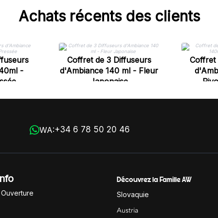
Achats récents des clients
ffuseurs
Coffret de 3 Diffuseurs
Coffret
40ml -
d'Ambiance 140 ml - Fleur
d'Amb
essée
Japonaise
Pivo
+34 6 78 50 20 46
WA:
Info
Découvrez la Famille AW
'Ouverture
Slovaquie
Austria