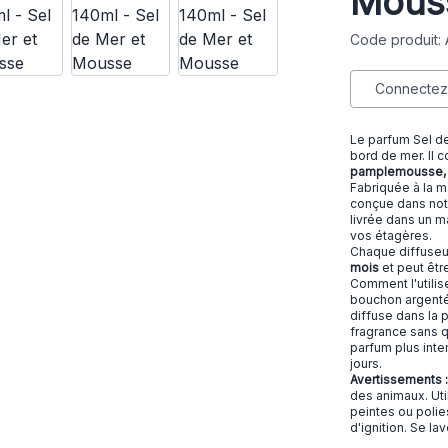
Mous
Code produit:
Connectez-
Le parfum Sel de
bord de mer. Il
pamplemousse, d
Fabriquée à la 
conçue dans notr
livrée dans un m
vos étagères.
Chaque diffuseu
mois
et peut êt
Comment l'utilise
bouchon argenté 
diffuse dans la 
fragrance sans qu
parfum plus inte
jours.
Avertissements 
des animaux. Uti
peintes ou polie
d'ignition. Se lav