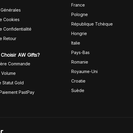
France
 Générales
Pologne
de Cookies
République Tchèque
e Confidentialité
Hongrie
de Retour
Italie
Pays-Bas
Choisir AW Gifts?
Romanie
1ère Commande
Royaume-Uni
r Volume
Croatie
 Statut Gold
Suède
 Paiement PastPay
r