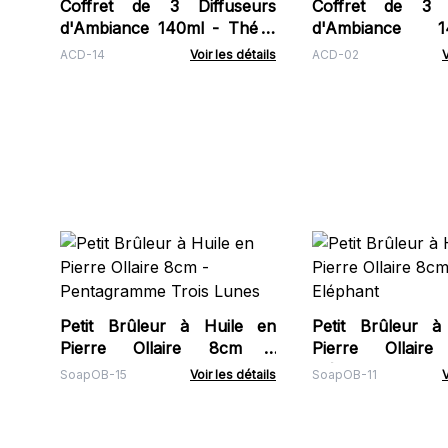
Coffret de 3 Diffuseurs
Coffret de 3 D
d'Ambiance 140ml - Thé &
d'Ambiance 
Roses
Rouleau Marocai
ACD-14
Voir les détails
ACD-02
V
Petit Brûleur à Huile en
Petit Brûleur à
Pierre Ollaire 8cm -
Pierre Ollai
Pentagramme Trois Lunes
Eléphant
SoapOB-15
Voir les détails
SoapOB-11
V