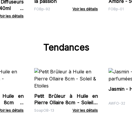
la passion
Ambre - 
iffuseurs
140ml -
FOBp-92
Voir les détails
FOBp-01
n
oir les détails
Tendances
Jasmin - 
 Huile en
Petit Brûleur à Huile en
re 8cm -
Pierre Ollaire 8cm - Soleil &
AWFO-32
Etoiles
oir les détails
SoapOB-13
Voir les détails