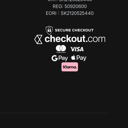
REG: 50920600
EORI : SK2120525440