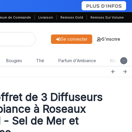
PLUS D'INFOS
nimum de Commande
Livraison
Remises Gold
Remises Sur Volume
Se connecter
S'inscrire
Bougies
Thé
Parfum d'Ambiance
Maison & J
fret de 3 Diffuseurs
iance à Roseaux
 - Sel de Mer et