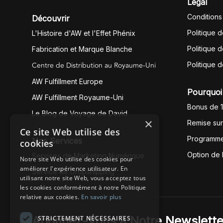
Légal
Conditions
Découvrir
Politique 
L'Histoire d'AW et l'Effet Phénix
Politique d
Fabrication et Marque Blanche
Centre de Distribution au Royaume-Uni
Politique 
AW Fulfillment Europe
Pourquoi 
AW Fulfillment Royaume-Uni
Bonus de 
Le Blog de Voyage de David
×
Remise su
Ce site Web utilise des
Programme
Nos Services
cookies
Option de
Services de Marketing Numérique
Notre site Web utilise des cookies pour
améliorer l'expérience utilisateur. En
Service de Dropshipping
utilisant notre site Web, vous acceptez tous
les cookies conformément à notre Politique
relative aux cookies.
En savoir plus
Abonnez-Vous à Notre Newslette
STRICTEMENT NÉCESSAIRES