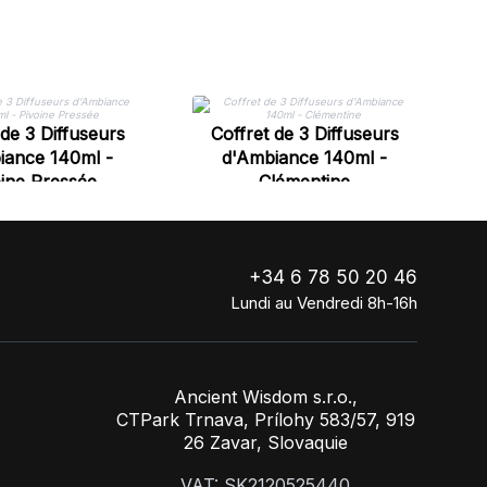
 de 3 Diffuseurs
Coffret de 3 Diffuseurs
iance 140ml -
d'Ambiance 140ml -
ine Pressée
Clémentine
+34 6 78 50 20 46
Lundi au Vendredi 8h-16h
Ancient Wisdom s.r.o.,
CTPark Trnava, Prílohy 583/57, 919
26 Zavar, Slovaquie
VAT: SK2120525440