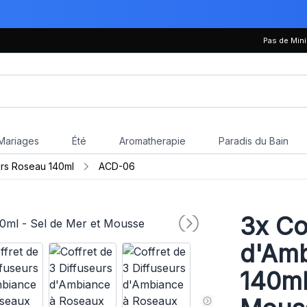
Pas de Mi
Mariages
Été
Aromatherapie
Paradis du Bain
urs Roseau 140ml
ACD-06
3x
Cof
d'Amb
140ml