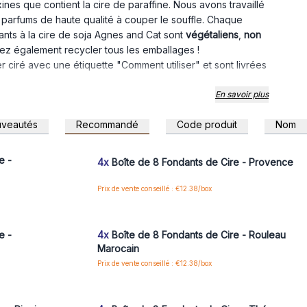
xines que contient la cire de paraffine. Nous avons travaillé
2 parfums de haute qualité à couper le souffle. Chaque
ants à la cire de soja Agnes and Cat sont
végétaliens
,
non
ez également recycler tous les emballages !
 ciré avec une étiquette "Comment utiliser" et sont livrées
qu'à 15 heures chacun. Un paquet entier contient jusqu'à
En savoir plus
 vos clients brûler ces fondants très parfumés, commandez
veautés
Recommandé
Code produit
Nom
 pour accéder
Connectez-vous ou inscrivez-vous pour accéder
aux prix de gros
e -
4x
Boîte de 8 Fondants de Cire - Provence
Prix de vente conseillé : €12.38/box
 pour accéder
Connectez-vous ou inscrivez-vous pour accéder
aux prix de gros
e -
4x
Boîte de 8 Fondants de Cire - Rouleau
Marocain
Prix de vente conseillé : €12.38/box
 pour accéder
Connectez-vous ou inscrivez-vous pour accéder
aux prix de gros