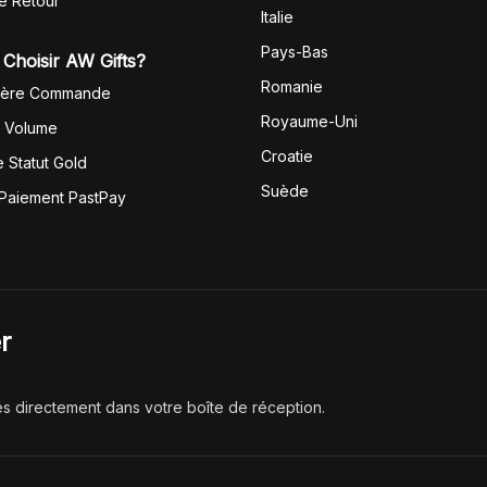
de Retour
Italie
Pays-Bas
Choisir AW Gifts?
Romanie
1ère Commande
Royaume-Uni
r Volume
Croatie
 Statut Gold
Suède
 Paiement PastPay
r
és directement dans votre boîte de réception.