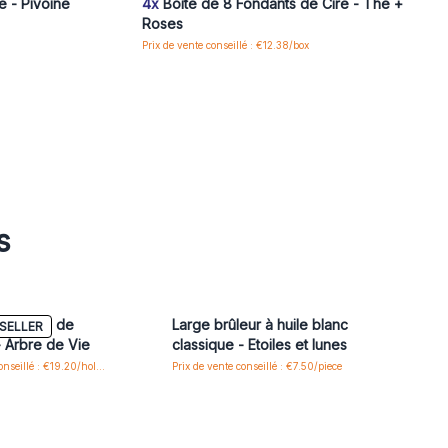
e - Pivoine
4x
Boîte de 8 Fondants de Cire - Thé +
Roses
Prix de vente conseillé : €12.38/box
s
eur Bois de
Large brûleur à huile blanc
SELLER
 Arbre de Vie
classique - Etoiles et lunes
Prix de vente conseillé : €19.20/holder
Prix de vente conseillé : €7.50/piece