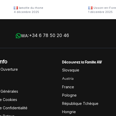
lamotte du rhone
Usson-en-Fore
4 décembre 2025
1 décembre 2025
+34 6 78 50 20 46
WA:
Info
Découvrez la Famille AW
'Ouverture
Slovaquie
Austria
France
 Générales
Pologne
de Cookies
République Tchèque
e Confidentialité
Hongrie