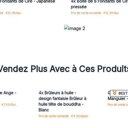
 Fondants de Cire - Japanese
4x
Boîte de 8 Fondants de Cir
pressée
llé : €12.38/box
Prix de vente conseillé : €12.38/box
Vendez Plus Avec à Ces Produit
le Ange -
4x
Brûleurs à huile -
Grand Brûl
BEST
design fantaisie Brûleur à
Manguier -
huile tête de bouddha -
Prix de vente conseillé : €7.50/Burner
Blanc
Prix de vente conseillé : €9.95/piece