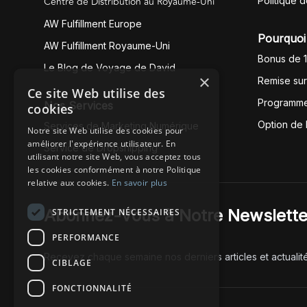
Centre de Distribution au Royaume-Uni
Politique 
AW Fulfillment Europe
Pourquoi 
AW Fulfillment Royaume-Uni
Bonus de 
Le Blog de Voyage de David
×
Remise su
Ce site Web utilise des
Programme
Nos Services
cookies
Option de
Services de Marketing Numérique
Notre site Web utilise des cookies pour
améliorer l'expérience utilisateur. En
Service de Dropshipping
utilisant notre site Web, vous acceptez tous
les cookies conformément à notre Politique
relative aux cookies.
En savoir plus
Abonnez-Vous à Notre Newslette
STRICTEMENT NÉCESSAIRES
PERFORMANCE
Recevez chaque semaine nos derniers articles et actualit
CIBLAGE
FONCTIONNALITÉ