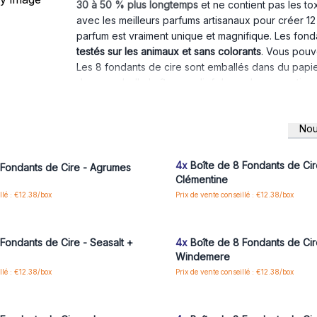
30 à 50 % plus longtemps
et ne contient pas les to
avec les meilleurs parfums artisanaux pour créer 1
parfum est vraiment unique et magnifique. Les fond
testés sur les animaux et sans colorants
. Vous pouv
Les 8 fondants de cire sont emballés dans du papier
dans une belle boîte en relief de couleur assortie.
Chaque paquet contient
8 fondants qui brûlent jus
120 heures de parfums pour votre maison
. Laissez
Nou
maintenant !
us ou inscrivez-vous pour accéder
Connectez-vous ou inscrivez-vous
aux prix de gros
aux prix de gros
4x
Boîte de 8 Fondants de Cir
 Fondants de Cire - Agrumes
Clémentine
llé : €12.38/box
Prix de vente conseillé : €12.38/box
us ou inscrivez-vous pour accéder
Connectez-vous ou inscrivez-vous
aux prix de gros
aux prix de gros
Fondants de Cire - Seasalt +
4x
Boîte de 8 Fondants de Cir
Windemere
llé : €12.38/box
Prix de vente conseillé : €12.38/box
us ou inscrivez-vous pour accéder
Connectez-vous ou inscrivez-vous
aux prix de gros
aux prix de gros