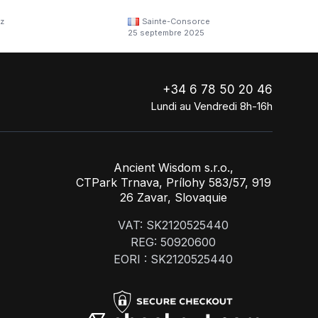
z
Sainte-Consorce
25 septembre 2025
+34 6 78 50 20 46
Lundi au Vendredi 8h-16h
Ancient Wisdom s.r.o.,
CTPark Trnava, Prílohy 583/57, 919
26 Zavar, Slovaquie
VAT: SK2120525440
REG: 50920600
EORI : SK2120525440