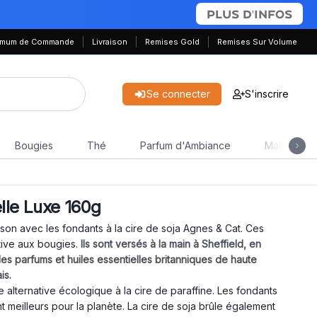
PLUS D'INFOS
nimum de Commande
Livraison
Remises Gold
Remises Sur Volume
Se connecter
S'inscrire
Bougies
Thé
Parfum d'Ambiance
Maison & J
elle Luxe 160g
son avec les fondants à la cire de soja Agnes & Cat. Ces
tive aux bougies.
Ils sont versés à la main à Sheffield, en
 des parfums et huiles essentielles britanniques de haute
is.
 alternative écologique à la cire de paraffine. Les fondants
 meilleurs pour la planète. La cire de soja brûle également