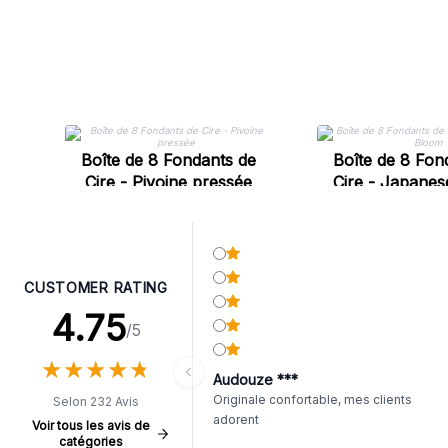
Boîte de 8 Fondants de
Boîte de 8 Fon
Cire - Pivoine pressée
Cire - Japane
CUSTOMER RATING
4.75
/5
★
★
★
★
★
★
★
★
★
★
Audouze ***
Originale confortable, mes clients
Selon 232 Avis
adorent
Voir tous les avis de
catégories