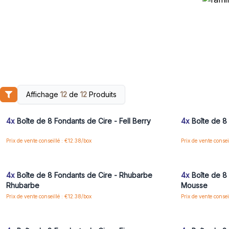
Affichage
12
de
12
Produits
Connectez-vous ou inscrivez-vous pour accéder
Connectez-vo
aux prix de gros
4x
Boîte de 8 Fondants de Cire - Fell Berry
4x
Boîte de 8
Prix de vente conseillé : €12.38/box
Prix de vente consei
Connectez-vous ou inscrivez-vous pour accéder
Connectez-vo
aux prix de gros
4x
Boîte de 8 Fondants de Cire - Rhubarbe
4x
Boîte de 8 
Rhubarbe
Mousse
Prix de vente conseillé : €12.38/box
Prix de vente consei
Connectez-vous ou inscrivez-vous pour accéder
Connectez-vo
aux prix de gros