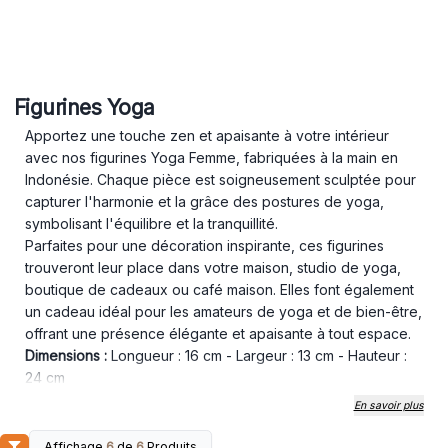
Figurines Yoga
Apportez une touche zen et apaisante à votre intérieur
avec nos figurines Yoga Femme, fabriquées à la main en
Indonésie. Chaque pièce est soigneusement sculptée pour
capturer l'harmonie et la grâce des postures de yoga,
symbolisant l'équilibre et la tranquillité.
Parfaites pour une décoration inspirante, ces figurines
trouveront leur place dans votre maison, studio de yoga,
boutique de cadeaux ou café maison. Elles font également
un cadeau idéal pour les amateurs de yoga et de bien-être,
offrant une présence élégante et apaisante à tout espace.
Dimensions :
Longueur : 16 cm - Largeur : 13 cm - Hauteur :
24 cm
Ajoutez une touche d’élégance et de spiritualité à votre
En savoir plus
décor avec ces magnifiques figurines faites main
. 🌿✨
FABRIQUÉ À LA MAIN À PARTIR DE BOIS - CADEAUX
Affichage
6
de
6
Produits