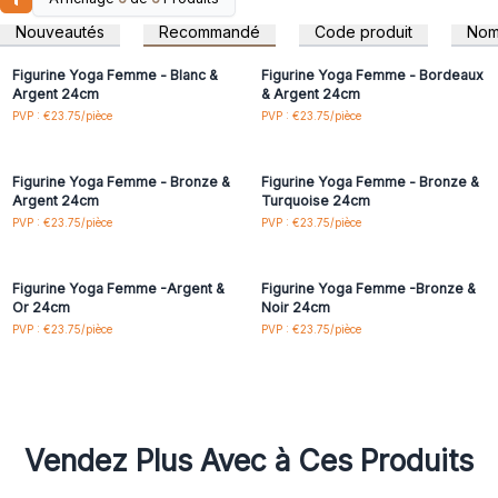
Connectez-vous ou
Connectez-vous ou
ÉQUITABLES - IDÉES CADEAUX INSOLITES - ORNEMENT
inscrivez-vous pour
inscrivez-vous pour
Nouveautés
Recommandé
Code produit
No
accéder aux prix de gros
accéder aux prix de gros
POUR LA MAISON
Figurine Yoga Femme - Blanc &
Figurine Yoga Femme - Bordeaux
Argent 24cm
& Argent 24cm
Connectez-vous ou
Connectez-vous ou
PVP : €23.75/pièce
PVP : €23.75/pièce
inscrivez-vous pour
inscrivez-vous pour
accéder aux prix de gros
accéder aux prix de gros
Figurine Yoga Femme - Bronze &
Figurine Yoga Femme - Bronze &
Argent 24cm
Turquoise 24cm
Connectez-vous ou
Connectez-vous ou
PVP : €23.75/pièce
PVP : €23.75/pièce
inscrivez-vous pour
inscrivez-vous pour
accéder aux prix de gros
accéder aux prix de gros
Figurine Yoga Femme -Argent &
Figurine Yoga Femme -Bronze &
Or 24cm
Noir 24cm
PVP : €23.75/pièce
PVP : €23.75/pièce
Vendez Plus Avec à Ces Produits