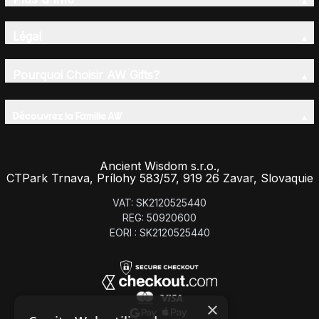
Légal
Pourquoi Choisir AW Gifts?
Découvrez la Famille AW
Ancient Wisdom s.r.o.,
CTPark Trnava, Prílohy 583/57, 919 26 Zavar, Slovaquie
VAT: SK2120525440
REG: 50920600
EORI : SK2120525440
×