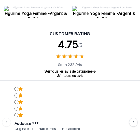
Figurine Yoga Femme -Argent &
Figurine Yoga Femme -Argent &
Or 24cm
Or 24cm
CUSTOMER RATING
4.75
/5
★
★
★
★
★
★
★
★
★
★
Selon 232 Avis
Voir tous les avis de catégories
Voir tous les avis
Audouze ***
Originale confortable, mes clients adorent