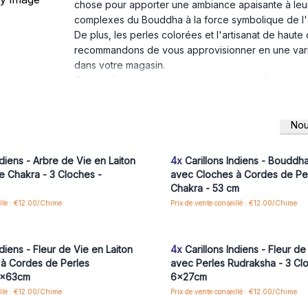
chose pour apporter une ambiance apaisante à leur e
complexes du Bouddha à la force symbolique de l'ar
De plus, les perles colorées et l'artisanat de haut
recommandons de vous approvisionner en une vari
dans votre magasin.
Ces carillons ne manqueront pas d'attirer l'attenti
de quelque chose de spécial et de significatif. App
boutique avec nos charmants carillons éoliens en la
Nou
Faites le plein aujourd'hui et laissez les doux son
us ou inscrivez-vous pour accéder
Connectez-vous ou inscrivez-vous
aux prix de gros
aux prix de gros
supplémentaires !
ndiens - Arbre de Vie en Laiton
4x
Carillons Indiens - Bouddha
e Chakra - 3 Cloches -
avec Cloches à Cordes de Pe
Chakra - 53 cm
illé : €12.00/Chime
Prix de vente conseillé : €12.00/Chime
us ou inscrivez-vous pour accéder
Connectez-vous ou inscrivez-vous
aux prix de gros
aux prix de gros
ndiens - Fleur de Vie en Laiton
4x
Carillons Indiens - Fleur de
à Cordes de Perles
avec Perles Rudraksha - 3 Cl
6x63cm
6x27cm
illé : €12.00/Chime
Prix de vente conseillé : €12.00/Chime
us ou inscrivez-vous pour accéder
Connectez-vous ou inscrivez-vous