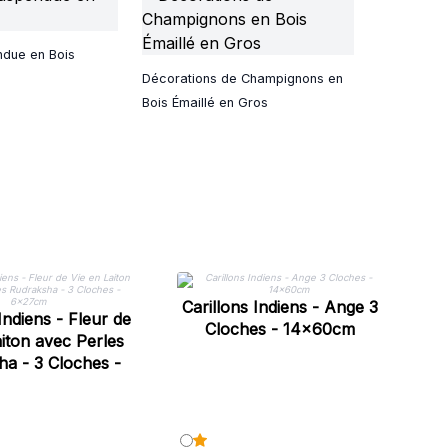
ndue en Bois
Décorations de Champignons en
Bois Émaillé en Gros
C
Carillons Indiens - Ange 3
Indiens - Fleur de
Cloches - 14x60cm
aiton avec Perles
a - 3 Cloches -
6x27cm