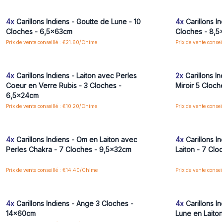
aux prix de gros
4x
Carillons Indiens - Goutte de Lune - 10
4x
Carillons I
Cloches - 6,5x63cm
Cloches - 8,
Prix de vente conseillé : €21.60/Chime
Prix de vente conse
Connectez-vous ou inscrivez-vous pour accéder
Connectez-vo
aux prix de gros
4x
Carillons Indiens - Laiton avec Perles
2x
Carillons I
Coeur en Verre Rubis - 3 Cloches -
Miroir 5 Cloc
6,5x24cm
Prix de vente conseillé : €10.20/Chime
Prix de vente conse
Connectez-vous ou inscrivez-vous pour accéder
Connectez-vo
aux prix de gros
4x
Carillons Indiens - Om en Laiton avec
4x
Carillons I
Perles Chakra - 7 Cloches - 9,5x32cm
Laiton - 7 Cl
Prix de vente conseillé : €14.40/Chime
Prix de vente conse
Connectez-vous ou inscrivez-vous pour accéder
Connectez-vo
aux prix de gros
4x
Carillons Indiens - Ange 3 Cloches -
4x
Carillons I
14x60cm
Lune en Laito