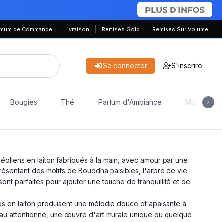
PLUS D'INFOS
nimum de Commande
Livraison
Remises Gold
Remises Sur Volume
Se connecter
S'inscrire
Bougies
Thé
Parfum d'Ambiance
Maison & J
éoliens en laiton fabriqués à la main, avec amour par une
résentant des motifs de Bouddha paisibles, l'arbre de vie
nt parfaites pour ajouter une touche de tranquillité et de
hes en laiton produisent une mélodie douce et apaisante à
au attentionné, une œuvre d'art murale unique ou quelque