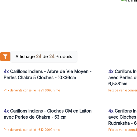
Affichage
24
de
24
Produits
Connectez-vous ou inscrivez-vous pour accéder
Connectez-vo
aux prix de gros
4x
Carillons Indiens - Arbre de Vie Moyen -
4x
Carillons I
Perles Chakra 5 Cloches - 10x36cm
avec Perles d
6,5x31cm
Prix de vente conseillé : €21.60/Chime
Prix de vente conse
Connectez-vous ou inscrivez-vous pour accéder
Connectez-vo
aux prix de gros
4x
Carillons Indiens - Cloches OM en Laiton
4x
Carillons I
avec Perles de Chakra - 53 cm
avec Cloches 
Rudraksha - 
Prix de vente conseillé : €12.00/Chime
Prix de vente conse
Connectez-vous ou inscrivez-vous pour accéder
Connectez-vo