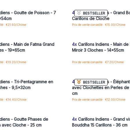
aux prix de gros
aux prix de gros
ndiens - Goutte de Poisson - 7
4x
Carillons Indiens - Grand 
BESTSELLER
5x54cm
Carillons de Cloche
illé : €21.60/Chime
Prix de vente conseillé : €15.00/Chime
us ou inscrivez-vous pour accéder
Connectez-vous ou inscrivez-vous
aux prix de gros
aux prix de gros
ndiens - Main de Fatma Grand
4x
Carillons Indiens - Main d
hes - 19x65cm
Miroir 3 Cloches - 14x55cm
illé : €19.20/Chime
Prix de vente conseillé : €7.20/Chime
us ou inscrivez-vous pour accéder
Connectez-vous ou inscrivez-vous
aux prix de gros
aux prix de gros
ndiens - Tri-Pentagramme en
4x
Carillons Indiens - Éléphant
BESTSELLER
oches - 9,5x32cm
avec Clochettes en Perles de
cm
illé : €14.40/Chime
Prix de vente conseillé : €12.00/Chime
us ou inscrivez-vous pour accéder
Connectez-vous ou inscrivez-vous
aux prix de gros
aux prix de gros
ndiens - Goutte Phases de
4x
Carillons Indiens - Grand v
n avec Cloche - 25 cm
Bouddha 15 Carillons - 36 cm