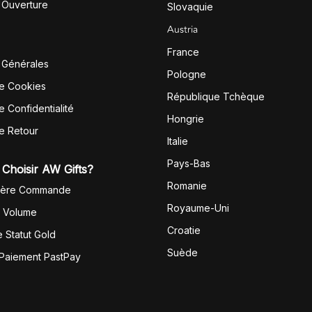
'Ouverture
Slovaquie
Austria
France
 Générales
Pologne
de Cookies
République Tchèque
e Confidentialité
Hongrie
de Retour
Italie
Pays-Bas
Choisir AW Gifts?
Romanie
1ère Commande
Royaume-Uni
r Volume
Croatie
 Statut Gold
Suède
 Paiement PastPay