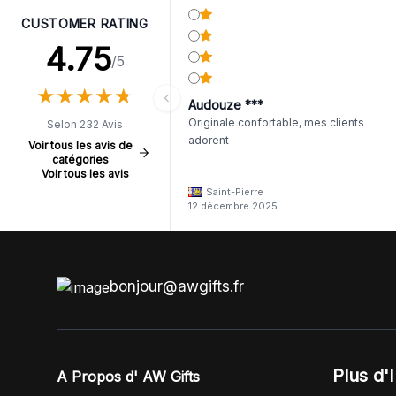
CUSTOMER RATING
4.75
/5
★
★
★
★
★
★
★
★
★
★
Audouze ***
Originale confortable, mes clients
Selon 232 Avis
adorent
Voir tous les avis de
catégories
Voir tous les avis
Saint-Pierre
12 décembre 2025
bonjour@awgifts.fr
Plus d'
A Propos d' AW Gifts