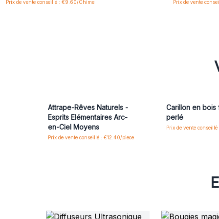
Prix de vente conseillé : €9.60/Chime
Prix de vente conse
Attrape-Rêves Naturels -
Carillon en bois 
Esprits Elémentaires Arc-
perlé
en-Ciel Moyens
Prix de vente conseillé
Prix de vente conseillé : €12.40/piece
E