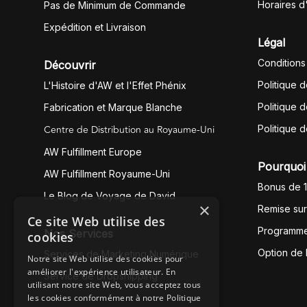
Horaires d
Pas de Minimum de Commande
Expédition et Livraison
Légal
Conditions
Découvrir
Politique 
L'Histoire d'AW et l'Effet Phénix
Politique d
Fabrication et Marque Blanche
Centre de Distribution au Royaume-Uni
Politique 
AW Fulfillment Europe
Pourquoi 
AW Fulfillment Royaume-Uni
Bonus de 
Le Blog de Voyage de David
×
Remise su
Ce site Web utilise des
Programme
Nos Services
cookies
Option de
Services de Marketing Numérique
Notre site Web utilise des cookies pour
améliorer l'expérience utilisateur. En
Service de Dropshipping
utilisant notre site Web, vous acceptez tous
les cookies conformément à notre Politique