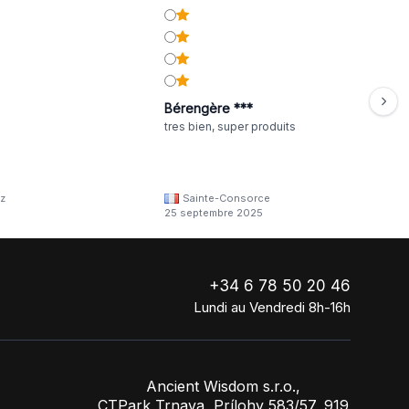
Bérengère ***
tres bien, super produits
z
Sainte-Consorce
25 septembre 2025
+34 6 78 50 20 46
Lundi au Vendredi 8h-16h
Ancient Wisdom s.r.o.,
CTPark Trnava, Prílohy 583/57, 919