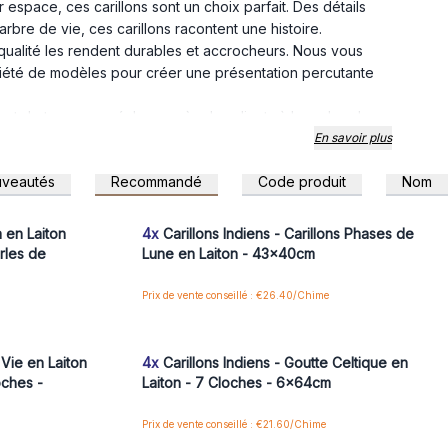
space, ces carillons sont un choix parfait. Des détails
bre de vie, ces carillons racontent une histoire.
e qualité les rendent durables et accrocheurs. Nous vous
été de modèles pour créer une présentation percutante
on et de trouver un écho auprès des clients à la recherche
ortez une atmosphère paisible et accueillante à votre
En savoir plus
iton.
veautés
Recommandé
Code produit
Nom
s de ces carillons sonner pour quelques ventes
 pour accéder
Connectez-vous ou inscrivez-vous pour accéder
aux prix de gros
 en Laiton
4x
Carillons Indiens - Carillons Phases de
rles de
Lune en Laiton - 43x40cm
Prix de vente conseillé : €26.40/Chime
 pour accéder
Connectez-vous ou inscrivez-vous pour accéder
aux prix de gros
 Vie en Laiton
4x
Carillons Indiens - Goutte Celtique en
oches -
Laiton - 7 Cloches - 6x64cm
Prix de vente conseillé : €21.60/Chime
 pour accéder
Connectez-vous ou inscrivez-vous pour accéder