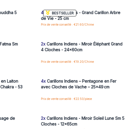
aux prix de gros
Bouddha 5
4x
Carillons Indiens - Grand Carillon Arbre
BESTSELLER
de Vie - 25 cm
Prix de vente conseillé : €21.60/Chime
 pour accéder
Connectez-vous ou inscrivez-vous pour accéder
aux prix de gros
e Fatma Sm
2x
Carillons Indiens - Miroir Éléphant Grand
4 Cloches - 24x60cm
Prix de vente conseillé : €19.20/Chime
 pour accéder
Connectez-vous ou inscrivez-vous pour accéder
aux prix de gros
 en Laiton
4x
Carillons Indiens – Pentagone en Fer
 Chakra - 53
avec Cloches de Vache – 25x49 cm
Prix de vente conseillé : €22.50/piece
 pour accéder
Connectez-vous ou inscrivez-vous pour accéder
aux prix de gros
isage de
2x
Carillons Indiens - Miroir Soleil Lune Sm 5
Cloches - 12x65cm