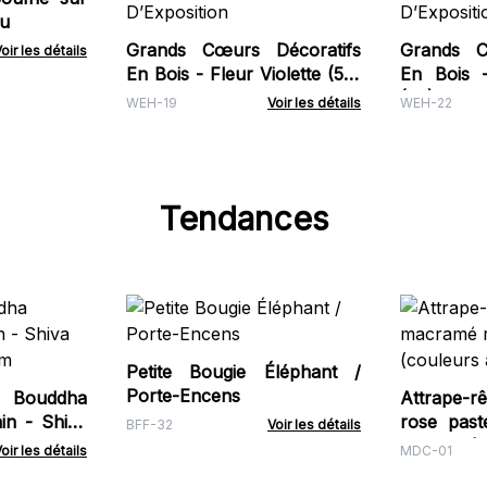
du
Grands Cœurs Décoratifs
Grands C
oir les détails
En Bois - Fleur Violette (50)
En Bois 
- Dans Un Bocal
(50) - 
WEH-19
Voir les détails
WEH-22
D’Exposition
D’Expositi
Tendances
Petite Bougie Éléphant /
Porte-Encens
Bouddha
Attrape-
in - Shiva
rose past
BFF-32
Voir les détails
cm
assorties)
oir les détails
MDC-01