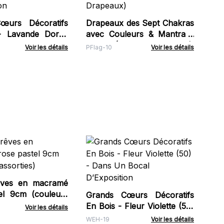
œurs Décoratifs
Drapeaux des Sept Chakras
- Lavande Dorée
avec Couleurs & Mantra -
Dans Un Bocal
Moyen (Lot de 7 Drapeaux)
Voir les détails
PFlag-10
Voir les détails
on
S
Sc
He
HCB
rêves en macramé
el 9cm (couleurs
Grands Cœurs Décoratifs
En Bois - Fleur Violette (50)
Voir les détails
- Dans Un Bocal
WEH-19
Voir les détails