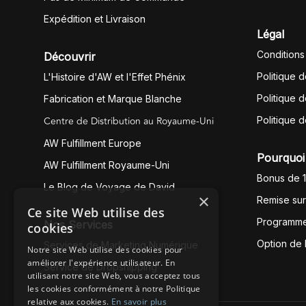
Expédition et Livraison
Légal
Conditions
Découvrir
Politique 
L'Histoire d'AW et l'Effet Phénix
Politique d
Fabrication et Marque Blanche
Centre de Distribution au Royaume-Uni
Politique 
AW Fulfillment Europe
Pourquoi 
AW Fulfillment Royaume-Uni
Bonus de 
Le Blog de Voyage de David
×
Remise su
Ce site Web utilise des
Programme
Nos Services
cookies
Option de
Services de Marketing Numérique
Notre site Web utilise des cookies pour
améliorer l'expérience utilisateur. En
Service de Dropshipping
utilisant notre site Web, vous acceptez tous
les cookies conformément à notre Politique
relative aux cookies.
En savoir plus