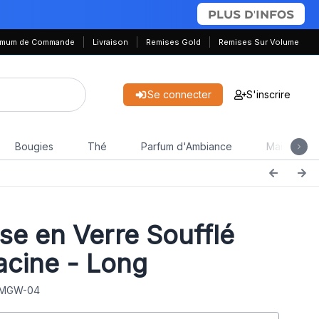
PLUS D'INFOS
nimum de Commande
Livraison
Remises Gold
Remises Sur Volume
Se connecter
S'inscrire
Bougies
Thé
Parfum d'Ambiance
Maison & J
e en Verre Soufflé
acine - Long
: MGW-04