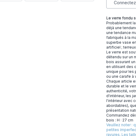
Connectez-
Le verre fondu su
Probablement la
déjà une tendance
une tendance maje
fabriqués à la ma
superbe vase en 
artificiel ; terreu
Le verre est souf
détendu sur un m
bois assurant un 
en utilisant des 
unique pour les 
ou une carafe à 
Chaque article es
durable et le ve
authenticité, votr
d'intérieur, les 
l'intérieur avec
abordables), que
présentation na
Commandez dès au
bois : H : 27 cm
Veuillez noter : 
petites imperfec
rayures. Les tai