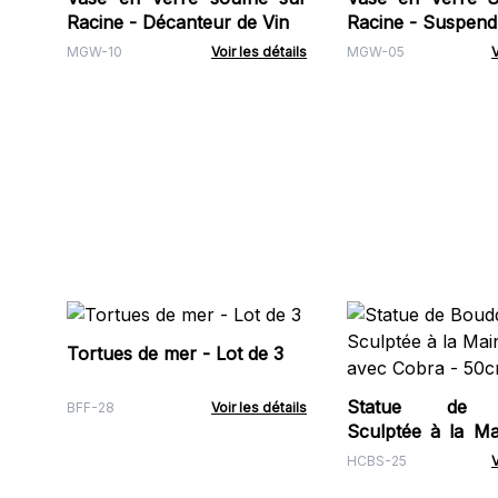
Racine - Décanteur de Vin
Racine - Suspen
MGW-10
Voir les détails
MGW-05
V
Tortues de mer - Lot de 3
Statue de 
BFF-28
Voir les détails
Sculptée à la Ma
avec Cobra - 50
HCBS-25
V