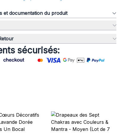
ns et documentation du produit
 Retour
nts sécurisés:
Dr
av
Pet
PFl