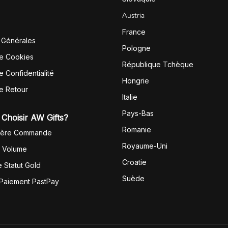
Austria
France
 Générales
Pologne
de Cookies
République Tchèque
e Confidentialité
Hongrie
de Retour
Italie
Pays-Bas
Choisir AW Gifts?
Romanie
1ère Commande
Royaume-Uni
r Volume
Croatie
 Statut Gold
Suède
 Paiement PastPay