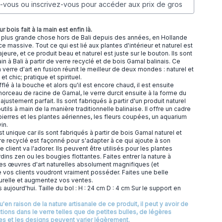
vous ou inscrivez-vous pour accéder aux prix de gros
r bois fait à la main est enfin là.
 plus grande chose hors de Bali depuis des années, en Hollande
 massive. Tout ce qui est lié aux plantes d'intérieur et naturel est
ure, et ce produit beau et naturel est juste sur le bouton. Ils sont
in à Bali à partir de verre recyclé et de bois Gamal balinais. Ce
verre d'art en fusion réunit le meilleur de deux mondes : naturel et
x et chic; pratique et spirituel.
flé à la bouche et alors qu'il est encore chaud, il est ensuite
orceau de racine de Gamal, le verre durcit ensuite à la forme du
ajustement parfait. Ils sont fabriqués à partir d'un produit naturel
outils à main de la manière traditionnelle balinaise. Il offre un cadre
pierres et les plantes aériennes, les fleurs coupées, un aquarium
vin.
t unique car ils sont fabriqués à partir de bois Gamal naturel et
rre recyclé est façonné pour s'adapter à ce qui ajoute à son
e client va l'adorer. Ils peuvent être utilisés pour les plantes
jardins zen ou les bougies flottantes. Faites entrer la nature à
 ces œuvres d'art naturelles absolument magnifiques (et
 vos clients voudront vraiment posséder. Faites une belle
turelle et augmentez vos ventes.
jourd'hui. Taille du bol : H : 24 cm D : 4 cm Sur le support en
qu'en raison de la nature artisanale de ce produit, il peut y avoir de
tions dans le verre telles que de petites bulles, de légères
lles et les designs peuvent varier légèrement.