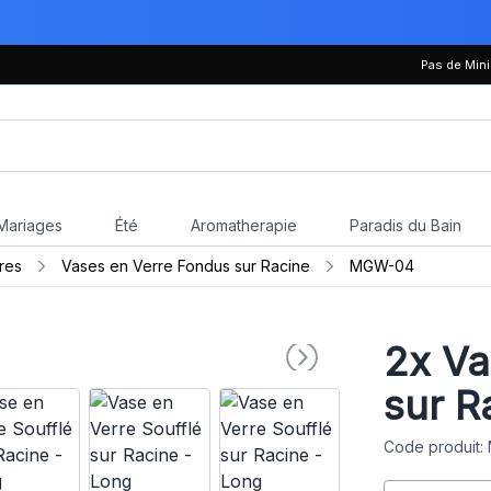
Pas de Mi
Mariages
Été
Aromatherapie
Paradis du Bain
res
Vases en Verre Fondus sur Racine
MGW-04
2x
Vas
sur R
Code produit