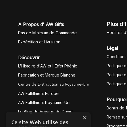
Plus d'
A Propos d' AW Gifts
Horaires d
Pas de Minimum de Commande
Expédition et Livraison
Légal
Conditions
Découvrir
Politique 
L'Histoire d'AW et l'Effet Phénix
Politique d
Fabrication et Marque Blanche
Centre de Distribution au Royaume-Uni
Politique 
AW Fulfillment Europe
Pourquoi 
AW Fulfillment Royaume-Uni
Bonus de 
Le Blog de Voyage de David
×
Remise su
Ce site Web utilise des
Programme