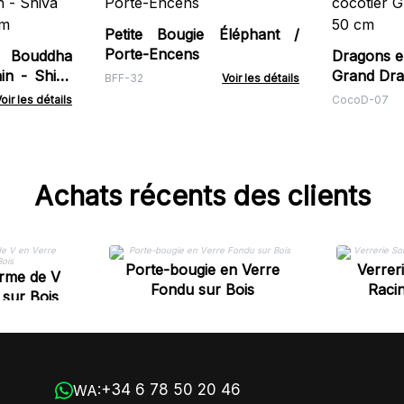
Petite Bougie Éléphant /
Porte-Encens
Bouddha
Dragons en
in - Shiva
Grand Dra
BFF-32
Voir les détails
cm
oir les détails
CocoD-07
Achats récents des clients
Porte-bougie en Verre
Verrer
orme de V
Fondu sur Bois
Racin
 sur Bois
+34 6 78 50 20 46
WA: