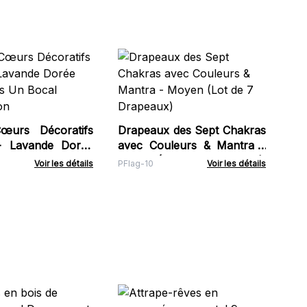
G
24
Cr
Wat
Co
av
œurs Décoratifs
Drapeaux des Sept Chakras
- Lavande Dorée
avec Couleurs & Mantra -
Dans Un Bocal
Moyen (Lot de 7 Drapeaux)
Voir les détails
PFlag-10
Voir les détails
on
Dra