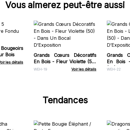
Vous aimerez peut-être aussi
 Bougeoirs
ur Bois
Grands Cœurs Décoratifs
Grands C
En Bois - Fleur Violette (50)
En Bois 
oir les détails
- Dans Un Bocal
(50) - 
WEH-19
Voir les détails
WEH-22
D’Exposition
D’Expositi
Tendances