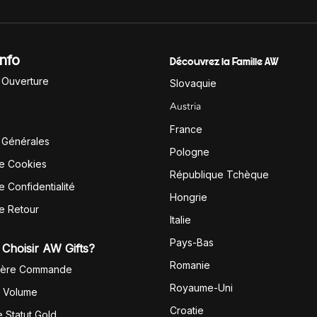
Info
Découvrez la Famille AW
'Ouverture
Slovaquie
Austria
France
 Générales
Pologne
de Cookies
République Tchèque
e Confidentialité
Hongrie
de Retour
Italie
Pays-Bas
Choisir AW Gifts?
Romanie
1ère Commande
Royaume-Uni
r Volume
Croatie
 Statut Gold