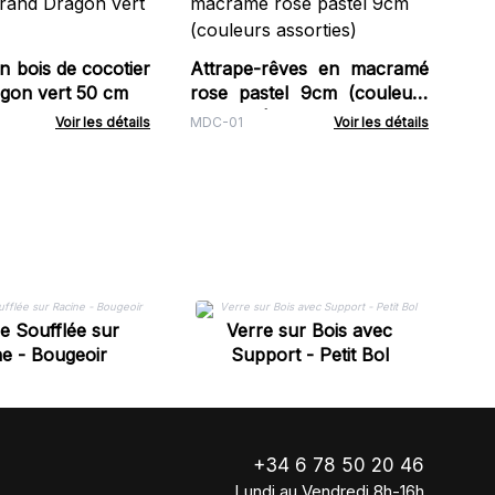
Gr
cm
Coc
 bois de cocotier
Attrape-rêves en macramé
gon vert 50 cm
rose pastel 9cm (couleurs
assorties)
Voir les détails
MDC-01
Voir les détails
ie Soufflée sur
Verre sur Bois avec
e - Bougeoir
Support - Petit Bol
+34 6 78 50 20 46
Lundi au Vendredi 8h-16h