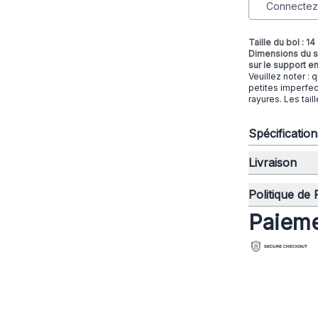
Connectez-
Taille du bol : 14
Dimensions du so
sur le support en
Veuillez noter : 
petites imperfec
rayures. Les tai
Spécificatio
Livraison
Politique de
Paieme