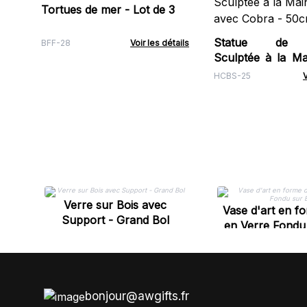
Tortues de mer - Lot de 3
Statue de 
BFF-28
Voir les détails
Sculptée à la Ma
avec Cobra - 50
HCBS-25
V
Verre sur Bois avec
Vase d'art en f
Support - Grand Bol
en Verre Fondu
bonjour@awgifts.fr