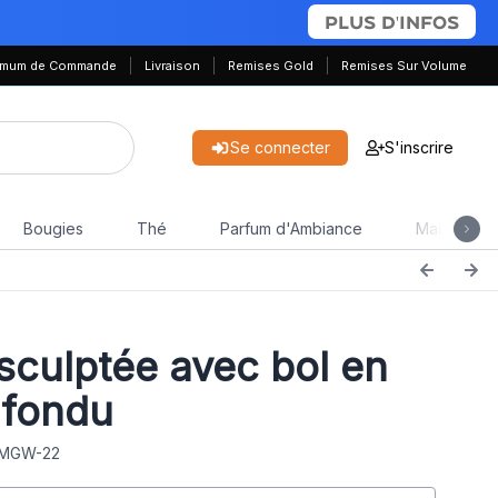
PLUS D'INFOS
nimum de Commande
Livraison
Remises Gold
Remises Sur Volume
Se connecter
S'inscrire
Bougies
Thé
Parfum d'Ambiance
Maison & J
sculptée avec bol en
 fondu
: MGW-22