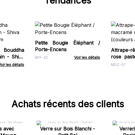
Tendances
Petite Bougie Éléphant /
Porte-Encens
Bouddha
Attrape-
in - Shiva
rose past
BFF-32
Voir les détails
cm
assorties)
oir les détails
MDC-01
Achats récents des clients
s avec
Verre sur Bois Blanchi -
Verrer