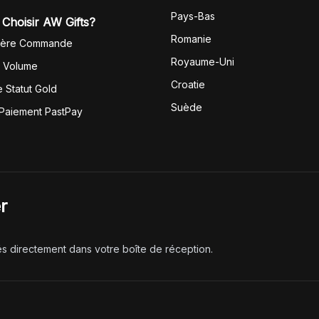
Pays-Bas
Choisir AW Gifts?
Romanie
1ère Commande
Royaume-Uni
r Volume
Croatie
 Statut Gold
Suède
 Paiement PastPay
r
és directement dans votre boîte de réception.