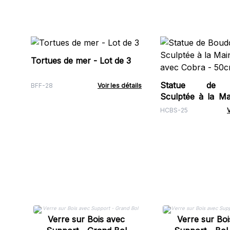
Tortues de mer - Lot de 3
Statue de 
BFF-28
Voir les détails
Sculptée à la Ma
avec Cobra - 50
HCBS-25
V
Verre sur Bois avec
Verre sur Boi