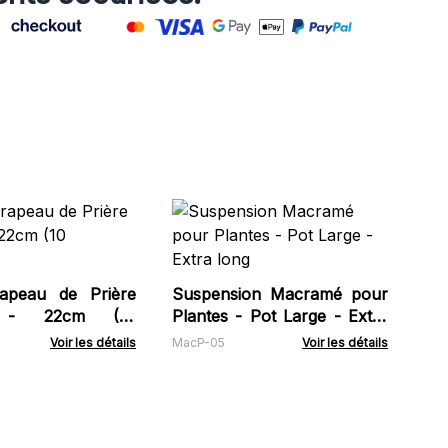
Fo
15
Bou
Wat
apeau de Prière
Suspension Macramé pour
n - 22cm (10
Plantes - Pot Large - Extra
long
Voir les détails
MacP-05
Voir les détails