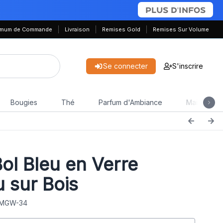
PLUS D'INFOS
nimum de Commande
Livraison
Remises Gold
Remises Sur Volume
Se connecter
S'inscrire
Bougies
Thé
Parfum d'Ambiance
Maison & J
Bol Bleu en Verre
 sur Bois
: MGW-34