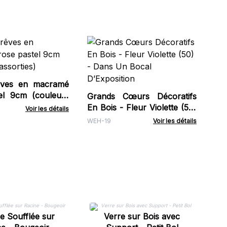
S
Sc
He
HCB
rêves en macramé
el 9cm (couleurs
Grands Cœurs Décoratifs
En Bois - Fleur Violette (50)
Voir les détails
- Dans Un Bocal
WEH-19
Voir les détails
D’Exposition
ie Soufflée sur
Verre sur Bois avec