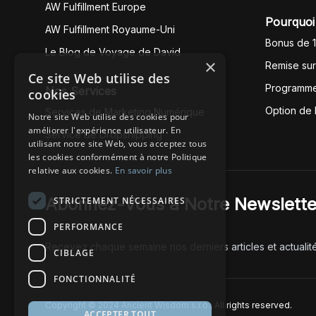
AW Fulfillment Europe
Pourquoi 
AW Fulfillment Royaume-Uni
Bonus de 
Le Blog de Voyage de David
×
Remise su
Ce site Web utilise des
Programme
Nos Services
cookies
Option de
Services de Marketing Numérique
Notre site Web utilise des cookies pour
améliorer l'expérience utilisateur. En
Service de Dropshipping
utilisant notre site Web, vous acceptez tous
les cookies conformément à notre Politique
relative aux cookies.
En savoir plus
Abonnez-Vous à Notre Newslette
STRICTEMENT NÉCESSAIRES
PERFORMANCE
Recevez chaque semaine nos derniers articles et actualit
CIBLAGE
FONCTIONNALITÉ
Copyright © 2024 Ancient Wisdom s.r.o., All rights reserved.
ACCEPTER TOUT