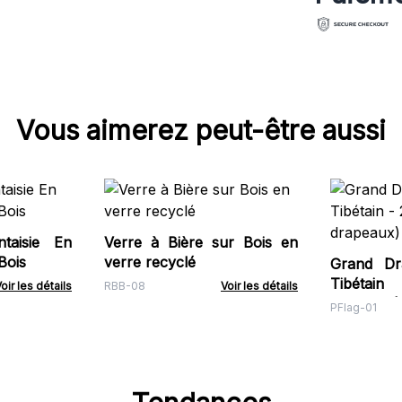
Vous aimerez peut-être aussi
taisie En
Verre à Bière sur Bois en
Bois
verre recyclé
Grand Dr
Tibétai
oir les détails
RBB-08
Voir les détails
drapeaux)
PFlag-01