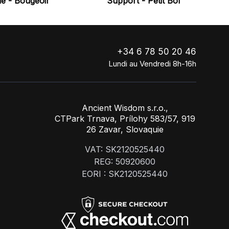
e - Bougeoir
Support - Petit Bol
+34 6 78 50 20 46
Lundi au Vendredi 8h-16h
Ancient Wisdom s.r.o.,
CTPark Trnava, Prílohy 583/57, 919
26 Zavar, Slovaquie
VAT: SK2120525440
REG: 50920600
EORI : SK2120525440