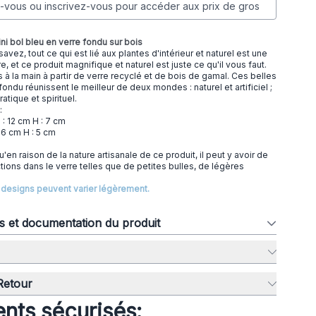
vous ou inscrivez-vous pour accéder aux prix de gros
ni bol bleu en verre fondu sur bois
ez, tout ce qui est lié aux plantes d'intérieur et naturel est une
 et ce produit magnifique et naturel est juste ce qu'il vous faut.
s à la main à partir de verre recyclé et de bois de gamal. Ces belles
ondu réunissent le meilleur de deux mondes : naturel et artificiel ;
ratique et spirituel.
 :
L : 12 cm H : 7 cm
 : 6 cm H : 5 cm
qu'en raison de la nature artisanale de ce produit, il peut y avoir de
tions dans le verre telles que de petites bulles, de légères
es designs peuvent varier légèrement.
ns et documentation du produit
 Retour
nts sécurisés: