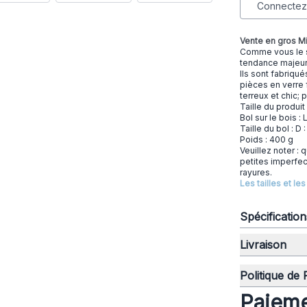
Connectez-
Vente en gros Mi
Comme vous le sav
tendance majeure,
Ils sont fabriqué
pièces en verre f
terreux et chic; p
Taille du produit
Bol sur le bois : 
Taille du bol : D
Poids : 400 g
Veuillez noter : 
petites imperfec
rayures.
Les tailles et l
Spécificatio
Livraison
Politique de
Paieme