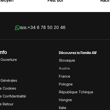
l Moyen
Petit Bol
Racin
+34 6 78 50 20 46
WA:
Info
Découvrez la Famille AW
'Ouverture
Slovaquie
Austria
France
 Générales
Pologne
de Cookies
République Tchèque
e Confidentialité
Hongrie
de Retour
Italie